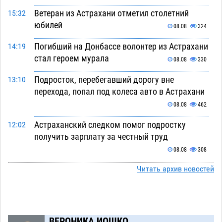
Ветеран из Астрахани отметил столетний
15:32
юбилей
08.08
324
Погибший на Донбассе волонтер из Астрахани
14:19
стал героем мурала
08.08
330
Подросток, перебегавший дорогу вне
13:10
перехода, попал под колеса авто в Астрахани
08.08
462
Астраханский следком помог подростку
12:02
получить зарплату за честный труд
08.08
308
Фаворитская ноша: астраханские
Читать архив новостей
10:51
гандболисты крупно проиграли пермякам
08.08
283
Лидеры чеченской диаспоры в Астрахани
09:00
ВЕРОНИКА ИОШКО