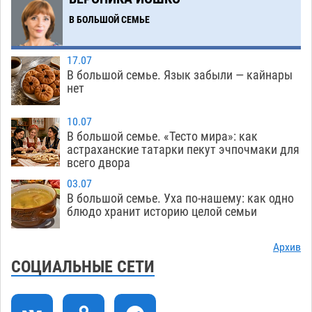
осудили выходку молодого лихача с улицы
В БОЛЬШОЙ СЕМЬЕ
Никольской
08.08
676
Завтра астраханцы проведут день в режиме
18:00
17.07
экстремальной температурной нагрузки
В большой семье. Язык забыли — кайнары
нет
07.08
678
Астраханский котлован с мусором угрожает
17:09
10.07
плодородию Харабалинского района
В большой семье. «Тесто мира»: как
астраханские татарки пекут эчпочмаки для
07.08
533
всего двора
Игорь Редькин проинспектировал
16:24
03.07
коммунальную готовность астраханского
В большой семье. Уха по-нашему: как одно
блюдо хранит историю целой семьи
земельного массива для льготников
07.08
528
Архив
Тяга к сверхскоростям обошлась
15:28
СОЦИАЛЬНЫЕ СЕТИ
астраханской логистической компании в 400
тысяч рублей
07.08
557