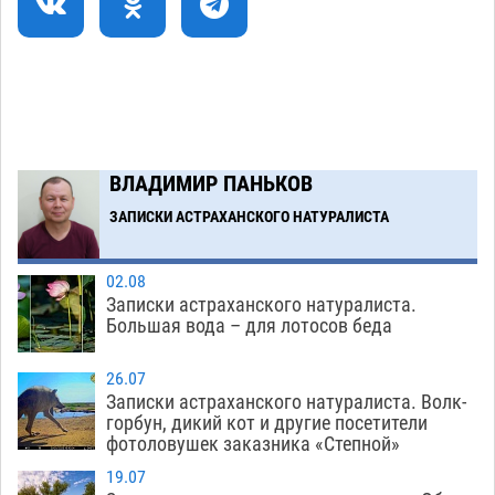
Астраханские кутилы сменили барные стойки
14:44
на полицейские дежурки
07.08
569
С 11 августа астраханские водоемы
14:09
обеспечат притоком в семь тысяч кубов
07.08
1325
ВЛАДИМИР ПАНЬКОВ
Астраханский аэропорт попробует отбиться
13:29
от ворон в апелляционном суде
ЗАПИСКИ АСТРАХАНСКОГО НАТУРАЛИСТА
07.08
559
Загрузить еще
02.08
Записки астраханского натуралиста.
Большая вода – для лотосов беда
26.07
Записки астраханского натуралиста. Волк-
горбун, дикий кот и другие посетители
фотоловушек заказника «Степной»
19.07