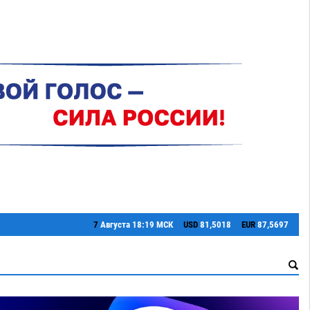
7
Августа
18:19 МСК
USD
81,5018
EUR
87,5697