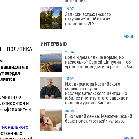
«Степной»
19.07
Записки астраханского
натуралиста. Об итогах
половодья-2026
Архив
ИНТЕРВЬЮ
И – ПОЛИТИКА
21.04
Воды ждем больше нормы, но
ым
насколько? Сергей Шипулин – об
 кандидата в
уровне половодья и нересте рыбы
 утвердил
вляется
15.09
И.о. директора Каспийского
морского научно-
исследовательского центра – о
комнатную
юбилее института, его задачах и
 относится и
падении уровня Каспия
– «фаворит» и
30.05
В большой семье. Межэтнический
брак: поиск «третьей» культуры
егионального
щественных
Архив