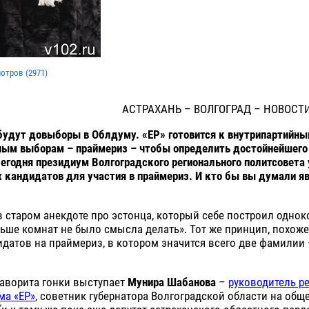
мотров (
2971
)
АСТРАХАНЬ – ВОЛГОГРАД – НОВОСТ
будут довыборы в Облдуму. «ЕР» готовится к внутрипартийн
ным выборам – праймериз – чтобы определить достойнейшего
Сегодня президиум Волгоградского регионального политсовета
х кандидатов для участия в праймериз. И кто бы вы думали я
в старом анекдоте про эстонца, который себе построил одно
ьше комнат не было смысла делать». Тот же принцип, похоже,
идатов на праймериз, в котором значится всего две фамилии 
фаворита гонки выступает
Мунира Шабанова
–
руководитель р
ма «ЕР»
, советник губернатора Волгоградской области на об