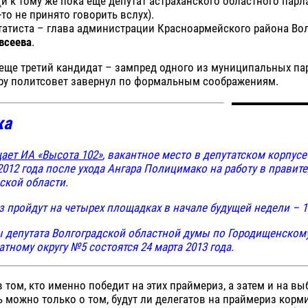
(и к тому же пока еще депутат астраханского областного парл
-то не принято говорить вслух).
татиста – глава администрации Красноармейского района Во
всеева
.
еще третий кандидат – зампред одного из муниципальных па
уру политсовет завернул по формальным соображениям.
ка
ает ИА «Высота 102»
, вакантное место в депутатском корпус
 2012 года после ухода Ангара Полицимако на работу в правит
ской области.
 пройдут на четырех площадках в начале будущей недели – 14
депутата Волгоградской областной думы по Городищенском
тному округу №5 состоятся 24 марта 2013 года.
 том, кто именно победит на этих праймериз, а затем и на вы
ь можно только о том, будут ли делегатов на праймериз корм