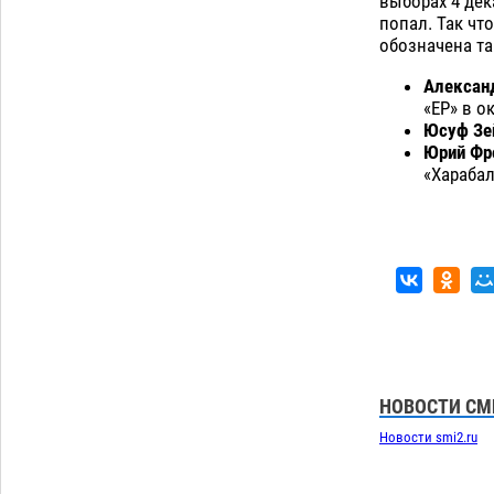
выборах 4 дек
попал. Так чт
обозначена та
Алексан
«ЕР» в о
Юсуф Зе
Юрий Фр
«Харабал
НОВОСТИ СМ
Новости smi2.ru