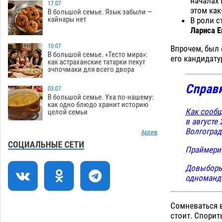
началах 
17.07
этом как
В большой семье. Язык забыли —
Астраханцев ждут на парковом газоне
11:20
кайнары нет
В роли с
с призами и эрмитажными котами
Лариса Е
07.08
243
10.07
Впрочем, был 
Астраханский суд встал на сторону
10:43
В большой семье. «Тесто мира»:
его кандидат
как астраханские татарки пекут
МЧС в споре за возврат униформы
эчпочмаки для всего двора
07.08
328
Справ
03.07
На Всероссийской Спартакиаде
10:02
В большой семье. Уха по-нашему:
астраханские гандболисты уступили
как одно блюдо хранит историю
Как сообщ
целой семьи
казанским «драконам»
07.08
238
в августе
Волгоград
Все пострадавшие при пожаре на
Архив
09:25
Краснодарской в Астрахани
СОЦИАЛЬНЫЕ СЕТИ
Праймериз
скончались
07.08
1206
Довыборы 
Астраханский суд оценил четыре удара
08:47
одноманда
по голове полицейского в сто тысяч
рублей
07.08
324
Сомневаться в
Завтра астраханская жара вновь
19:36
стоит. Спорит