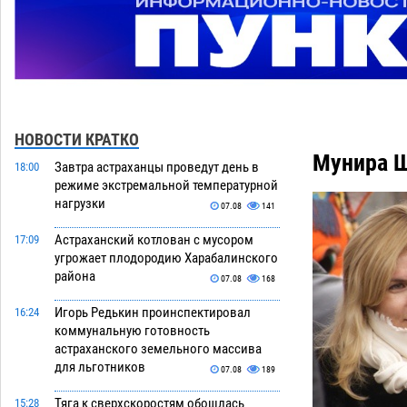
НОВОСТИ КРАТКО
Мунира Ш
Завтра астраханцы проведут день в
18:00
режиме экстремальной температурной
нагрузки
07.08
141
Астраханский котлован с мусором
17:09
угрожает плодородию Харабалинского
района
07.08
168
Игорь Редькин проинспектировал
16:24
коммунальную готовность
астраханского земельного массива
для льготников
07.08
189
Тяга к сверхскоростям обошлась
15:28