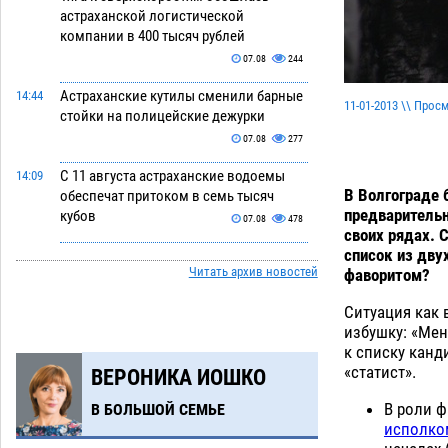
астраханской логистической
компании в 400 тысяч рублей
07.08
244
Астраханские кутилы сменили барные
14:44
11-01-2013 \\ Прос
стойки на полицейские дежурки
07.08
277
С 11 августа астраханские водоемы
14:09
В Волгограде 
обеспечат притоком в семь тысяч
предваритель
кубов
07.08
478
своих рядах. 
список из дву
Астраханский аэропорт попробует
13:29
Читать архив новостей
фаворитом?
отбиться от ворон в апелляционном
суде
07.08
281
Ситуация как 
избушку: «Мен
Астраханские археологи откопали
12:53
к списку канд
древнюю помойку
07.08
480
«статист».
ВЕРОНИКА ИОШКО
В Астрахани подросток угнал
11:58
В роли 
В БОЛЬШОЙ СЕМЬЕ
мотоцикл и похитил чужие мобильник
исполко
с банковскими картами
07.08
282