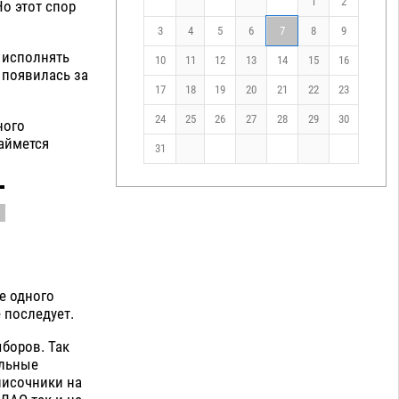
1
2
Но этот спор
3
4
5
6
7
8
9
 исполнять
10
11
12
13
14
15
16
 появилась за
17
18
19
20
21
22
23
24
25
26
27
28
29
30
ного
аймется
31
й
е одного
 последует.
ыборов. Так
альные
писочники на