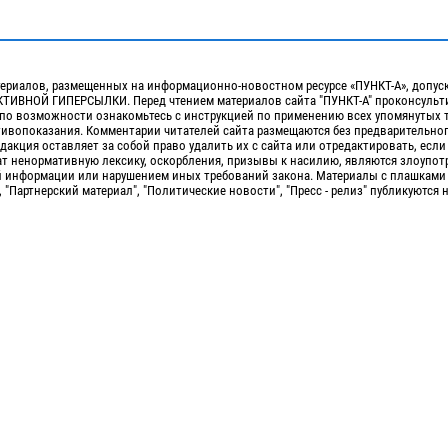
ериалов, размещенных на информационно-новостном ресурсе «ПУНКТ-А», допус
ИВНОЙ ГИПЕРСЫЛКИ. Перед чтением материалов сайта "ПУНКТ-А" проконсульти
 по возможности ознакомьтесь с инструкцией по применению всех упомянутых 
отивопоказания. Комментарии читателей сайта размещаются без предварительно
дакция оставляет за собой право удалить их с сайта или отредактировать, если
т ненормативную лексику, оскорбления, призывы к насилию, являются злоупо
 информации или нарушением иных требований закона. Материалы с плашками
, "Партнерский материал", "Политические новости", "Пресс - релиз" публикуются 
Сopyright 2010-2026. Все права защищены