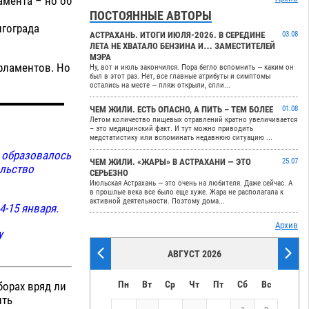
амента – но об
ПОСТОЯННЫЕ АВТОРЫ
лгограда
АСТРАХАНЬ. ИТОГИ ИЮЛЯ-2026. В СЕРЕДИНЕ
03.08
ЛЕТА НЕ ХВАТАЛО БЕНЗИНА И… ЗАМЕСТИТЕЛЕЙ
МЭРА
рламентов. Но
Ну, вот и июль закончился. Пора бегло вспомнить — каким он
был в этот раз. Нет, все главные атрибуты и симптомы
остались на месте — пляж открыли, спли...
ЧЕМ ЖИЛИ. ЕСТЬ ОПАСНО, А ПИТЬ – ТЕМ БОЛЕЕ
01.08
Летом количество пищевых отравлений кратно увеличивается
– это медицинский факт. И тут можно приводить
медстатистику или вспоминать недавнюю ситуацию ...
е образовалось
ЧЕМ ЖИЛИ. «ЖАРЫ» В АСТРАХАНИ — ЭТО
25.07
ельство
СЕРЬЕЗНО
Июльская Астрахань — это очень на любителя. Даже сейчас. А
в прошлые века все было еще хуже. Жара не располагала к
активной деятельности. Поэтому дома...
-15 января.
Архив
у
АВГУСТ 2026
Пн
Вт
Ср
Чт
Пт
Сб
Вс
борах вряд ли
ить