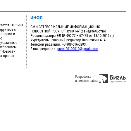
ИНФО
кается ТОЛЬКО
СМИ СЕТЕВОЕ ИЗДАНИЕ ИНФОРМАЦИОННО-
руйтесь с
НОВОСТНОЙ РЕСУРС "ПУНКТ-А" (свидетельство
товаров и
Роскомнадзора ЭЛ № ФС 77 – 67475 от 18.10.2016 г.)
го
Учредитель - главный редактор Варначкин А. А.
 указанные
Телефон редакции. +7-908-616-0293.
треблением
E-mail редакции:
punkt20102010@gmail.com
 "Новости
на правах