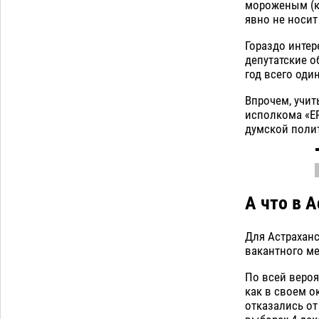
приблизится к 40-градусному пределу
мороженым (ка
явно не носит
06.08
471
В Астрахани впервые открыли смену
18:57
Гораздо интер
по теории игр
депутатские о
06.08
432
год всего оди
Загрузить еще
Впрочем, учит
исполкома «ЕР
думской полит
А что в 
Для Астрахан
вакантного ме
По всей вероя
как в своем о
отказались от