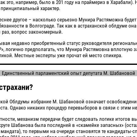
к это, например, было в 201 году на праймериз в Харабали). 
 принципиальный характер.
еснее другое – насколько серьезно Мунира Растяможна будет
бязанности в Волгограде. Так как в астраханской облдуме она
н раз, вопрос закономерный.
ывая недавно приобретенный статус руководителя региональ
», логично предполагать, что Мунира Растямовна вплотную з
икой. Местные эксперты уже прочат ей место спикера.
Единственный парламентский опыт депутата М. Шабаново
Астрахани?
ской Облдумы избрание М. Шабановой означает освобождени
ста. Однако никаких процедур перевыборов в связи с этим не
тности, механизм передачи будет следовать логике итогов в
круге Шабанова была последней в «скамейке запасных» (ост
 мандата), то первыми на очереди становятся те кандидаты-с