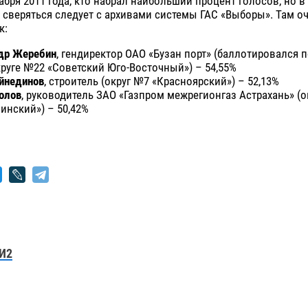
абря 2011 года, кто набрал наибольший процент голосов, но в
о сверяться следует с архивами системы ГАС «Выборы». Там о
к:
др Жеребин
, гендиректор ОАО «Бузан порт» (баллотировался 
круге №22 «Советский Юго-Восточный») – 54,55%
йнединов
, строитель (округ №7 «Красноярский») – 52,13%
олов
, руководитель ЗАО «Газпром межрегионгаз Астрахань» (о
инский») – 50,42%
И2