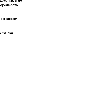
 ДАО так и не
чередность
по спискам
круг №4