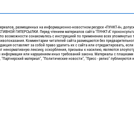
ериалов, размещенных на информационно-новостном ресурсе «ПУНКТ-А», допус
ИВНОЙ ГИПЕРСЫЛКИ. Перед чтением материалов сайта "ПУНКТ-А" проконсульти
 по возможности ознакомьтесь с инструкцией по применению всех упомянутых 
отивопоказания. Комментарии читателей сайта размещаются без предварительно
дакция оставляет за собой право удалить их с сайта или отредактировать, если
т ненормативную лексику, оскорбления, призывы к насилию, являются злоупо
 информации или нарушением иных требований закона. Материалы с плашками
, "Партнерский материал", "Политические новости", "Пресс - релиз" публикуются 
Сopyright 2010-2026. Все права защищены