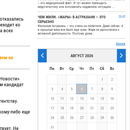
– это медицинский факт. И тут можно приводить
медстатистику или вспоминать недавнюю ситуацию ...
ЧЕМ ЖИЛИ. «ЖАРЫ» В АСТРАХАНИ — ЭТО
25.07
 отказались
СЕРЬЕЗНО
еходит ко
Июльская Астрахань — это очень на любителя. Даже сейчас. А
а всех
в прошлые века все было еще хуже. Жара не располагала к
активной деятельности. Поэтому дома...
Архив
АВГУСТ 2026
вом на
Пн
Вт
Ср
Чт
Пт
Сб
Вс
«Новости»
1
2
ым кандидат
3
4
5
6
7
8
9
10
11
12
13
14
15
16
ентству.
17
18
19
20
21
22
23
акому-либо еще
24
25
26
27
28
29
30
31
твует. Не