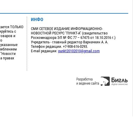
ИНФО
кается ТОЛЬКО
СМИ СЕТЕВОЕ ИЗДАНИЕ ИНФОРМАЦИОННО-
руйтесь с
НОВОСТНОЙ РЕСУРС "ПУНКТ-А" (свидетельство
товаров и
Роскомнадзора ЭЛ № ФС 77 – 67475 от 18.10.2016 г.)
го
Учредитель - главный редактор Варначкин А. А.
 указанные
Телефон редакции. +7-908-616-0293.
треблением
E-mail редакции:
punkt20102010@gmail.com
 "Новости
на правах