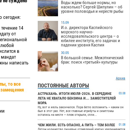
ме не суждено
Воды ждем больше нормы, но
насколько? Сергей Шипулин – об
уровне половодья и нересте рыбы
 сегодня:
15.09
 течение 14
И.о. директора Каспийского
морского научно-
дату от
исследовательского центра – о
 региональной
юбилее института, его задачах и
ь любой
падении уровня Каспия
ислится в
30.05
я мандат
В большой семье. Межэтнический
брак: поиск «третьей» культуры
лжны написать
Архив
пы, то все
ПОСТОЯННЫЕ АВТОРЫ
т замещения
АСТРАХАНЬ. ИТОГИ ИЮЛЯ-2026. В СЕРЕДИНЕ
03.08
ЛЕТА НЕ ХВАТАЛО БЕНЗИНА И… ЗАМЕСТИТЕЛЕЙ
МЭРА
Ну, вот и июль закончился. Пора бегло вспомнить — каким он
тии
был в этот раз. Нет, все главные атрибуты и симптомы
остались на месте — пляж открыли, спли...
ЧЕМ ЖИЛИ. ЕСТЬ ОПАСНО, А ПИТЬ – ТЕМ БОЛЕЕ
01.08
Летом количество пищевых отравлений кратно увеличивается