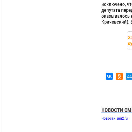
исключено, чт
депутата пере
оказывалось н
Кричевский). 
З
с
НОВОСТИ СМ
Новости smi2.ru