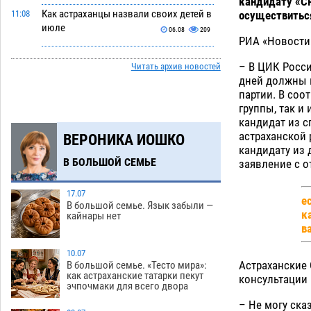
кандидату «СР
Как астраханцы назвали своих детей в
осуществитьс
11:08
июле
06.08
209
РИА «Новости
В Астрахани несовершеннолетнему
10:30
– В ЦИК Росси
Читать архив новостей
дали условные 1,5 года за найденные
дней должны п
200 г растения с наркотой
06.08
210
партии. В соо
группы, так и
Астраханский детский омбудсмен
09:54
кандидат из с
помогла многодетному отцу вернуть
астраханской 
ВЕРОНИКА ИОШКО
родительские права
06.08
310
кандидату из 
В БОЛЬШОЙ СЕМЬЕ
заявление с о
В Астрахани купеческий банк укроют
09:13
новой крышей за шестнадцать
миллионов
17.07
06.08
341
е
В большой семье. Язык забыли —
к
кайнары нет
Астраханские спасатели назвали
08:29
в
причину пожара, в котором погиб 3-
месячный малыш
10.07
06.08
559
Астраханские
В большой семье. «Тесто мира»:
как астраханские татарки пекут
Арендатор заплатит миллионы за
07:38
консультации 
эчпочмаки для всего двора
порчу солью астраханских
– Не могу ска
сельхозугодий
06.08
358