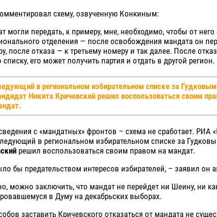
комментировал схему, озвученную Конкиным:
т могли передать, к примеру, мне, необходимо, чтобы от него
ионального отделения — после освобождения мандата он пер
у, после отказа — к третьему номеру и так далее. После отказ
 списку, его может получить партия и отдать в другой регион.
ледующий в региональном избирательном списке за Гудковым
андидат Никита Кричевский решил воспользоваться своим пра
андат.
сведения с «мандатных» фронтов – схема не сработает. РИА 
 следующий в региональном избирательном списке за Гудков
вский
решил воспользоваться своим правом на мандат.
ыло бы предательством интересов избирателей, – заявил он аг
о, можно заключить, что мандат не перейдет ни Шеину, ни к
ировавшемуся в Думу на декабрьских выборах.
обов заставить Кричевского отказаться от мандата не сущес