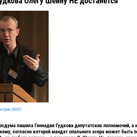
удкова Олегу Шеину НЕ достанется
мотров (
3037
)
Госдума лишила Геннадия Гудкова депутатских полномочий, а
хему, согласно которой мандат опального эсера может быть 