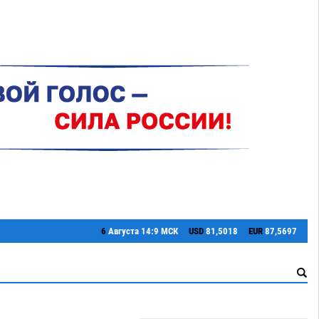
6
Августа
14:9 МСК
USD
81,5018
EUR
87,5697