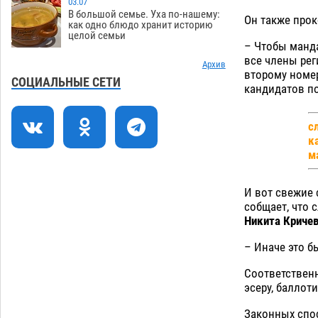
03.07
В большой семье. Уха по-нашему:
Он также про
Завтра погода вновь заставит
20:27
как одно блюдо хранит историю
целой семьи
астраханцев жариться
05.08
416
– Чтобы манда
все члены рег
Уникальные артефакты Золотой Орды
Архив
19:07
второму номер
выставили в астраханском музее
СОЦИАЛЬНЫЕ СЕТИ
кандидатов по
05.08
492
Маленькую девочку увезли в больницу
18:29
с
после ДТП у «Алимпика» в Астрахани
к
м
05.08
680
Всероссийская летняя перепись
16:31
И вот свежие 
воробьев стартует в Астрахани
собщает, что
05.08
460
Никита Криче
Загрузить еще
– Иначе это б
Соответственн
эсеру, баллот
Законных спос