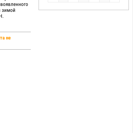
новоявленного
й зимой
Н.
.
та не