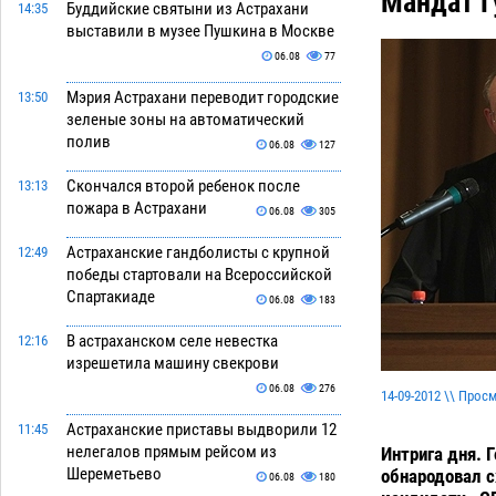
Мандат Г
Буддийские святыни из Астрахани
14:35
выставили в музее Пушкина в Москве
06.08
77
Мэрия Астрахани переводит городские
13:50
зеленые зоны на автоматический
полив
06.08
127
Скончался второй ребенок после
13:13
пожара в Астрахани
06.08
305
Астраханские гандболисты с крупной
12:49
победы стартовали на Всероссийской
Спартакиаде
06.08
183
В астраханском селе невестка
12:16
изрешетила машину свекрови
06.08
276
14-09-2012 \\ Прос
Астраханские приставы выдворили 12
11:45
нелегалов прямым рейсом из
Интрига дня. 
Шереметьево
обнародовал с
06.08
180