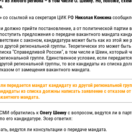
» из любого региона – в том числе О. Шеину. Но, похоже, схе
я.
» со ссылкой на секретаря ЦИК РФ
Николая Конкина
сообщило
и должно прийти постановление, а от политической партии в
оступить предложения о передаче вакантного мандата канди
тветствии с законом, кандидатура может быть как из этой же
 из другой региональной группы. Теоретически это может быт
писка "Справедливой России", в том числе и Шеин, который ч
региональной группе. Единственное условие, если передаетс
другой региональной группы, то все кандидаты из списка до
тказом от замещения вакантного мандата.
сли передается мандат кандидату из другой региональной груп
андидаты из списка должны написать заявление с отказом о
акантного мандата.
 СМИ обратились к
Олегу Шеину
с вопросом, ведутся ли в пар
по его кандидатуре. Эсер ответил:
зать, ведутся ли консультации о передаче мандата.