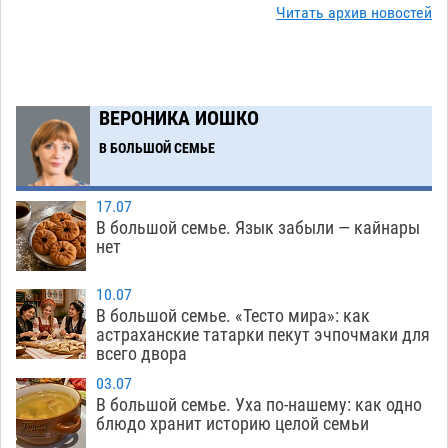
на новой серебряной монете Банка России
Читать архив новостей
06.08
225
Буддийские святыни из Астрахани выставили
14:35
в музее Пушкина в Москве
06.08
207
ВЕРОНИКА ИОШКО
Мэрия Астрахани переводит городские
13:50
В БОЛЬШОЙ СЕМЬЕ
зеленые зоны на автоматический полив
06.08
209
17.07
В большой семье. Язык забыли — кайнары
Скончался второй ребенок после пожара в
13:13
нет
Астрахани
06.08
537
10.07
Астраханские гандболисты с крупной победы
12:49
В большой семье. «Тесто мира»: как
стартовали на Всероссийской Спартакиаде
астраханские татарки пекут эчпочмаки для
всего двора
06.08
269
03.07
В астраханском селе невестка изрешетила
12:16
В большой семье. Уха по-нашему: как одно
машину свекрови
блюдо хранит историю целой семьи
06.08
403