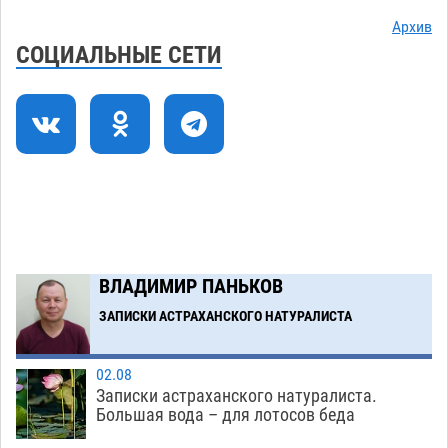
Астраханские приставы выдворили 12
11:45
Архив
нелегалов прямым рейсом из Шереметьево
СОЦИАЛЬНЫЕ СЕТИ
06.08
256
Как астраханцы назвали своих детей в июле
11:08
06.08
275
В Астрахани несовершеннолетнему дали
10:30
условные 1,5 года за найденные 200 г
растения с наркотой
06.08
267
Загрузить еще
ВЛАДИМИР ПАНЬКОВ
ЗАПИСКИ АСТРАХАНСКОГО НАТУРАЛИСТА
02.08
Записки астраханского натуралиста.
Большая вода – для лотосов беда