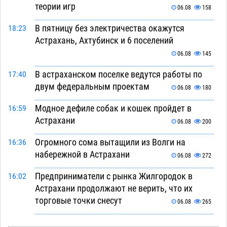
теории игр
06.08
158
В пятницу без электричества окажутся
18:23
Астрахань, Ахтубинск и 6 поселений
06.08
145
В астраханском поселке ведутся работы по
17:40
двум федеральным проектам
06.08
180
Модное дефиле собак и кошек пройдет в
16:59
Астрахани
06.08
200
Огромного сома вытащили из Волги на
16:36
набережной в Астрахани
06.08
272
Предприниматели с рынка Жилгородок в
16:02
Астрахани продолжают не верить, что их
торговые точки снесут
06.08
265
Ящерицу из астраханской пустыни поместили
15:22