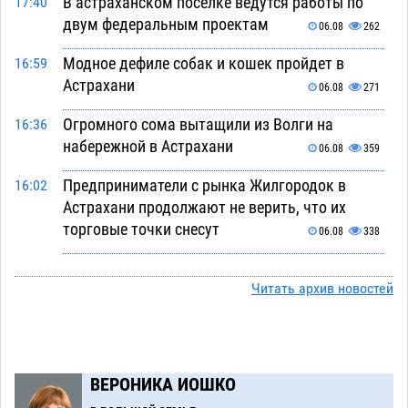
В астраханском поселке ведутся работы по
17:40
двум федеральным проектам
06.08
262
Модное дефиле собак и кошек пройдет в
16:59
Астрахани
06.08
271
Огромного сома вытащили из Волги на
16:36
набережной в Астрахани
06.08
359
Предприниматели с рынка Жилгородок в
16:02
Астрахани продолжают не верить, что их
торговые точки снесут
06.08
338
Ящерицу из астраханской пустыни поместили
15:22
на новой серебряной монете Банка России
Читать архив новостей
06.08
274
Буддийские святыни из Астрахани выставили
14:35
в музее Пушкина в Москве
06.08
247
ВЕРОНИКА ИОШКО