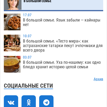
Мэрия Астрахани переводит городские
13:50
В БОЛЬШОЙ СЕМЬЕ
зеленые зоны на автоматический полив
06.08
259
17.07
В большой семье. Язык забыли — кайнары
Скончался второй ребенок после пожара в
13:13
нет
Астрахани
06.08
644
10.07
Астраханские гандболисты с крупной победы
12:49
В большой семье. «Тесто мира»: как
стартовали на Всероссийской Спартакиаде
астраханские татарки пекут эчпочмаки для
всего двора
06.08
311
03.07
В астраханском селе невестка изрешетила
12:16
В большой семье. Уха по-нашему: как одно
машину свекрови
блюдо хранит историю целой семьи
06.08
462
Астраханские приставы выдворили 12
11:45
Архив
нелегалов прямым рейсом из Шереметьево
СОЦИАЛЬНЫЕ СЕТИ
06.08
311
Как астраханцы назвали своих детей в июле
11:08
06.08
325