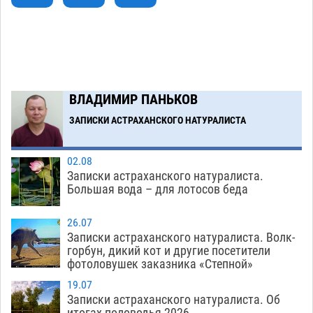
В Астрахани несовершеннолетнему дали
10:30
условные 1,5 года за найденные 200 г
растения с наркотой
06.08
311
Загрузить еще
ВЛАДИМИР ПАНЬКОВ
ЗАПИСКИ АСТРАХАНСКОГО НАТУРАЛИСТА
02.08
Записки астраханского натуралиста.
Большая вода – для лотосов беда
26.07
Записки астраханского натуралиста. Волк-
горбун, дикий кот и другие посетители
фотоловушек заказника «Степной»
19.07
Записки астраханского натуралиста. Об
итогах половодья-2026