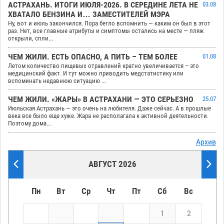
АСТРАХАНЬ. ИТОГИ ИЮЛЯ-2026. В СЕРЕДИНЕ ЛЕТА НЕ
03.08
ХВАТАЛО БЕНЗИНА И… ЗАМЕСТИТЕЛЕЙ МЭРА
Ну, вот и июль закончился. Пора бегло вспомнить — каким он был в этот
раз. Нет, все главные атрибуты и симптомы остались на месте — пляж
открыли, спли...
ЧЕМ ЖИЛИ. ЕСТЬ ОПАСНО, А ПИТЬ – ТЕМ БОЛЕЕ
01.08
Летом количество пищевых отравлений кратно увеличивается – это
медицинский факт. И тут можно приводить медстатистику или
вспоминать недавнюю ситуацию ...
ЧЕМ ЖИЛИ. «ЖАРЫ» В АСТРАХАНИ — ЭТО СЕРЬЕЗНО
25.07
Июльская Астрахань — это очень на любителя. Даже сейчас. А в прошлые
века все было еще хуже. Жара не располагала к активной деятельности.
Поэтому дома...
Архив
АВГУСТ 2026
Пн
Вт
Ср
Чт
Пт
Сб
Вс
1
2