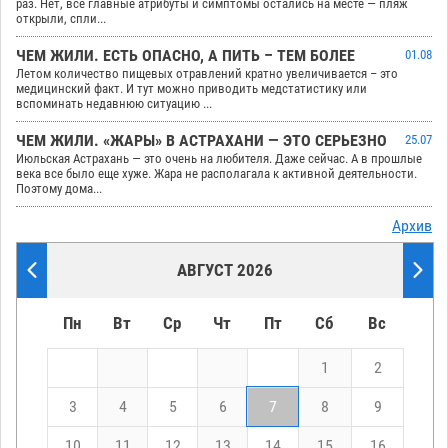
раз. Нет, все главные атрибуты и симптомы остались на месте — пляж
открыли, спли...
ЧЕМ ЖИЛИ. ЕСТЬ ОПАСНО, А ПИТЬ – ТЕМ БОЛЕЕ
01.08
Летом количество пищевых отравлений кратно увеличивается – это
медицинский факт. И тут можно приводить медстатистику или
вспоминать недавнюю ситуацию ...
ЧЕМ ЖИЛИ. «ЖАРЫ» В АСТРАХАНИ — ЭТО СЕРЬЕЗНО
25.07
Июльская Астрахань — это очень на любителя. Даже сейчас. А в прошлые
века все было еще хуже. Жара не располагала к активной деятельности.
Поэтому дома...
Архив
АВГУСТ 2026
Пн
Вт
Ср
Чт
Пт
Сб
Вс
1
2
3
4
5
6
7
8
9
10
11
12
13
14
15
16