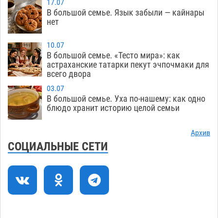
07.08
302
17.07
В большой семье. Язык забыли — кайнары
Астраханцев ждут на парковом газоне с
11:20
нет
призами и эрмитажными котами
07.08
262
10.07
Астраханский суд встал на сторону МЧС в
10:43
В большой семье. «Тесто мира»: как
астраханские татарки пекут эчпочмаки для
споре за возврат униформы
07.08
347
всего двора
На Всероссийской Спартакиаде астраханские
10:02
03.07
гандболисты уступили казанским «драконам»
В большой семье. Уха по-нашему: как одно
блюдо хранит историю целой семьи
07.08
252
Все пострадавшие при пожаре на
09:25
Архив
Краснодарской в Астрахани скончались
СОЦИАЛЬНЫЕ СЕТИ
07.08
1248
Астраханский суд оценил четыре удара по
08:47
голове полицейского в сто тысяч рублей
07.08
343