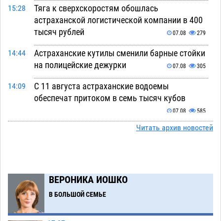
Тяга к сверхскоростям обошлась
15:28
астраханской логистической компании в 400
тысяч рублей
07.08
279
Астраханские кутилы сменили барные стойки
14:44
на полицейские дежурки
07.08
305
С 11 августа астраханские водоемы
14:09
обеспечат притоком в семь тысяч кубов
07.08
585
Читать архив новостей
Астраханский аэропорт попробует отбиться
13:29
от ворон в апелляционном суде
07.08
316
Астраханские археологи откопали древнюю
12:53
помойку
ВЕРОНИКА ИОШКО
07.08
508
В БОЛЬШОЙ СЕМЬЕ
В Астрахани подросток угнал мотоцикл и
11:58
похитил чужие мобильник с банковскими
картами