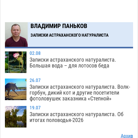
Завтра астраханская жара вновь приблизится
19:36
к 40-градусному пределу
06.08
489
В Астрахани впервые открыли смену по
18:57
ВЛАДИМИР ПАНЬКОВ
теории игр
06.08
446
ЗАПИСКИ АСТРАХАНСКОГО НАТУРАЛИСТА
Загрузить еще
02.08
Записки астраханского натуралиста.
Большая вода – для лотосов беда
26.07
Записки астраханского натуралиста. Волк-
горбун, дикий кот и другие посетители
фотоловушек заказника «Степной»
19.07
Записки астраханского натуралиста. Об
итогах половодья-2026
Архив