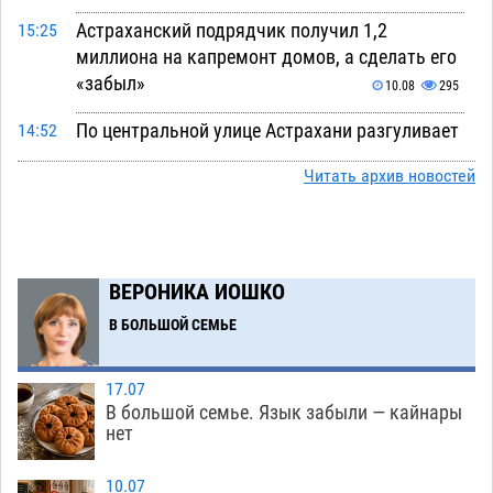
Астраханский подрядчик получил 1,2
15:25
миллиона на капремонт домов, а сделать его
«забыл»
10.08
295
По центральной улице Астрахани разгуливает
14:52
павлин
10.08
492
Читать архив новостей
Под Астраханью уборка в палисаднике
14:15
закончилась подрывом лимонки времен
Великой Отечественной
10.08
389
ВЕРОНИКА ИОШКО
Астраханская птицефабрика ответит рублем
13:38
В БОЛЬШОЙ СЕМЬЕ
за каждый день просрочки судебного
решения
10.08
316
17.07
В Астраханской области запечатлели
13:01
В большой семье. Язык забыли — кайнары
огромного черного паука-охотника
нет
10.08
535
Астраханец из федерального розыска не смог
12:24
10.07