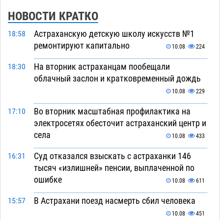
НОВОСТИ КРАТКО
Астраханскую детскую школу искусств №1
18:58
ремонтируют капитально
10.08
224
На вторник астраханцам пообещали
18:30
облачный заслон и кратковременный дождь
10.08
229
Во вторник масштабная профилактика на
17:10
электросетях обесточит астраханский центр и
села
10.08
433
Суд отказался взыскать с астраханки 146
16:31
тысяч «излишней» пенсии, выплаченной по
ошибке
10.08
611
В Астрахани поезд насмерть сбил человека
15:57
10.08
451