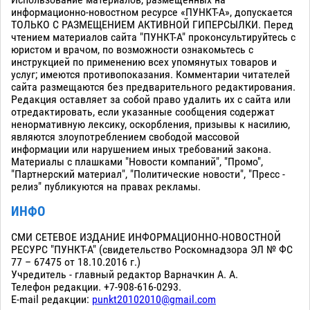
Использование материалов, размещенных на
информационно-новостном ресурсе «ПУНКТ-А», допускается
ТОЛЬКО С РАЗМЕЩЕНИЕМ АКТИВНОЙ ГИПЕРСЫЛКИ. Перед
чтением материалов сайта "ПУНКТ-А" проконсультируйтесь с
юристом и врачом, по возможности ознакомьтесь с
инструкцией по применению всех упомянутых товаров и
услуг; имеются противопоказания. Комментарии читателей
сайта размещаются без предварительного редактирования.
Редакция оставляет за собой право удалить их с сайта или
отредактировать, если указанные сообщения содержат
ненормативную лексику, оскорбления, призывы к насилию,
являются злоупотреблением свободой массовой
информации или нарушением иных требований закона.
Материалы с плашками "Новости компаний", "Промо",
"Партнерский материал", "Политические новости", "Пресс -
релиз" публикуются на правах рекламы.
ИНФО
СМИ СЕТЕВОЕ ИЗДАНИЕ ИНФОРМАЦИОННО-НОВОСТНОЙ
РЕСУРС "ПУНКТ-А" (свидетельство Роскомнадзора ЭЛ № ФС
77 – 67475 от 18.10.2016 г.)
Учредитель - главный редактор Варначкин А. А.
Телефон редакции. +7-908-616-0293.
E-mail редакции:
punkt20102010@gmail.com