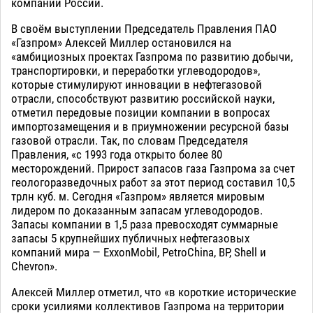
компаний России.
В своём выступлении Председатель Правления ПАО
«Газпром» Алексей Миллер остановился на
«амбициозных проектах Газпрома по развитию добычи,
транспортировки, и переработки углеводородов»,
которые стимулируют инновации в нефтегазовой
отрасли, способствуют развитию российской науки,
отметил передовые позиции компании в вопросах
импортозамещения и в приумножении ресурсной базы
газовой отрасли. Так, по словам Председателя
Правления, «с 1993 года открыто более 80
месторождений. Прирост запасов газа Газпрома за счет
геологоразведочных работ за этот период составил 10,5
трлн куб. м. Сегодня «Газпром» является мировым
лидером по доказанным запасам углеводородов.
Запасы компании в 1,5 раза превосходят суммарные
запасы 5 крупнейших публичных нефтегазовых
компаний мира — ExxonMobil, PetroChina, BP, Shell и
Chevron».
Алексей Миллер отметил, что «в короткие исторические
сроки усилиями коллективов Газпрома на территории