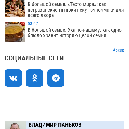
проехать мимо волгоградского патруля
В большой семье. «Тесто мира»: как
астраханские татарки пекут эчпочмаки для
10.08
370
всего двора
В Астрахани появится музыкальный арт-
11:41
03.07
объект
В большой семье. Уха по-нашему: как одно
10.08
481
блюдо хранит историю целой семьи
Спорт, память и единство поколений: в
11:07
Астрахани прошел велопарад памяти Юрия
Архив
Филимонова
СОЦИАЛЬНЫЕ СЕТИ
10.08
280
В Астрахани разыскивают 77-летнего
10:40
Мовлидмагомета Рамазанова
10.08
452
70 лет созидания: в Астрахани чествовали
10:11
работников строительной отрасли
10.08
371
На Всероссийской Спартакиаде астраханские
09:33
гандболисты будут биться за четвертьфинал
10.08
270
ВЛАДИМИР ПАНЬКОВ