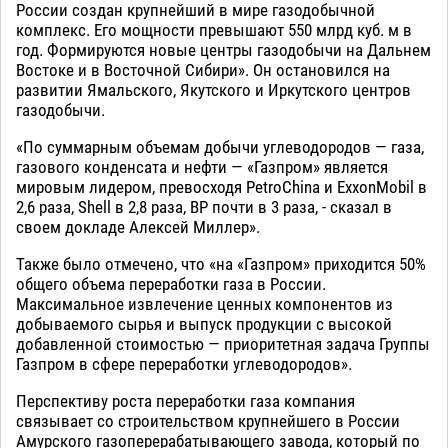
России создан крупнейший в мире газодобычной
комплекс. Его мощности превышают 550 млрд куб. м в
год. Формируются новые центры газодобычи на Дальнем
Востоке и в Восточной Сибири». Он остановился на
развитии Ямальского, Якутского и Иркутского центров
газодобычи.
«По суммарным объемам добычи углеводородов — газа,
газового конденсата и нефти — «Газпром» является
мировым лидером, превосходя PetroChina и ExxonMobil в
2,6 раза, Shell в 2,8 раза, BP почти в 3 раза, - сказал в
своем докладе Алексей Миллер».
Также было отмечено, что «на «Газпром» приходится 50%
общего объема переработки газа в России.
Максимальное извлечение ценных компонентов из
добываемого сырья и выпуск продукции с высокой
добавленной стоимостью — приоритетная задача Группы
Газпром в сфере переработки углеводородов».
Перспективу роста переработки газа компания
связывает со строительством крупнейшего в России
Амурского газоперерабатывающего завода, который по