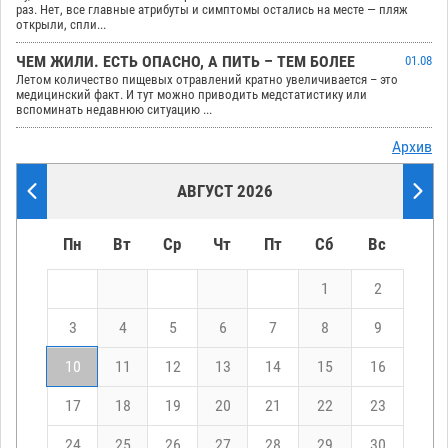
раз. Нет, все главные атрибуты и симптомы остались на месте — пляж
открыли, спли...
ЧЕМ ЖИЛИ. ЕСТЬ ОПАСНО, А ПИТЬ – ТЕМ БОЛЕЕ
01.08
Летом количество пищевых отравлений кратно увеличивается – это
медицинский факт. И тут можно приводить медстатистику или
вспоминать недавнюю ситуацию ...
Архив
АВГУСТ 2026
Пн
Вт
Ср
Чт
Пт
Сб
Вс
1
2
3
4
5
6
7
8
9
10
11
12
13
14
15
16
17
18
19
20
21
22
23
24
25
26
27
28
29
30