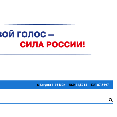
6
Августа
1:46 МСК
USD
81,5018
EUR
87,5697