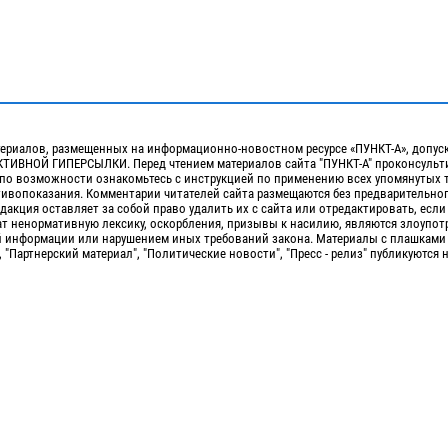
ериалов, размещенных на информационно-новостном ресурсе «ПУНКТ-А», допус
ИВНОЙ ГИПЕРСЫЛКИ. Перед чтением материалов сайта "ПУНКТ-А" проконсульти
 по возможности ознакомьтесь с инструкцией по применению всех упомянутых 
отивопоказания. Комментарии читателей сайта размещаются без предварительно
дакция оставляет за собой право удалить их с сайта или отредактировать, если
т ненормативную лексику, оскорбления, призывы к насилию, являются злоупо
 информации или нарушением иных требований закона. Материалы с плашками
, "Партнерский материал", "Политические новости", "Пресс - релиз" публикуются 