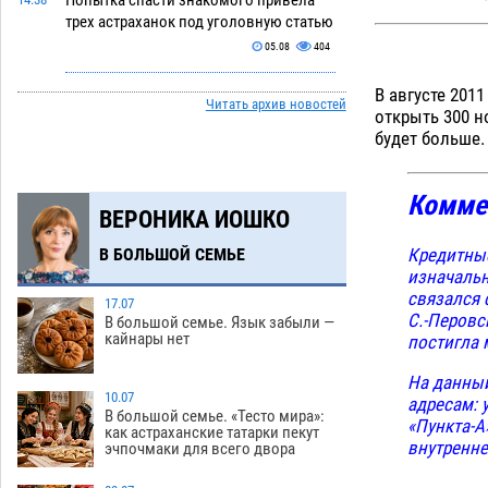
Попытка спасти знакомого привела
трех астраханок под уголовную статью
05.08
404
Тысяча четыреста астраханцев
14:00
В августе 201
Читать архив новостей
пересели на электромобили
открыть 300 н
будет больше.
05.08
406
Глава крупного астраханского города
13:23
поставил жителей перед непростым
Комме
ВЕРОНИКА ИОШКО
выбором
05.08
1180
Кредитные
В БОЛЬШОЙ СЕМЬЕ
Младенец погиб в крупном пожаре в
12:51
изначальн
Астрахани
05.08
459
связался 
17.07
С.-Перовс
В большой семье. Язык забыли —
У астраханца в морозильной камере
12:23
кайнары нет
постигла 
обнаружили почти полсотни
стерлядей
05.08
414
На данный
10.07
адресам: 
Астраханец проведет за решеткой 2
11:54
В большой семье. «Тесто мира»:
«Пункта-А
как астраханские татарки пекут
года и выплатит миллионный ущерб
внутренне
эчпочмаки для всего двора
за смертельную небрежность за рулем
05.08
375