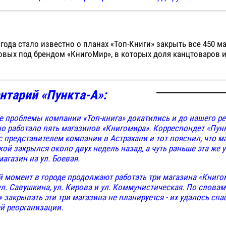
1 года стало известно о планах «Топ-Книги» закрыть все 450 м
овых под брендом «КнигоМир», в которых доля канцтоваров и
нтарий «Пункта-А»:
 проблемы компании «Топ-книга» докатились и до нашего рег
о работало пять магазинов «Книгомира». Корреспондет «Пунк
с представителем компании в Астрахани и тот пояснил, что ма
кой закрылся около двух недель назад, а чуть раньше эта же 
магазин на ул. Боевая.
 момент в городе продолжают работать три магазина «Книго
ул. Савушкина, ул. Кирова и ул. Коммунистическая. По слова
» закрывать эти три магазина не планируется - их удалось спа
й реорганизации.