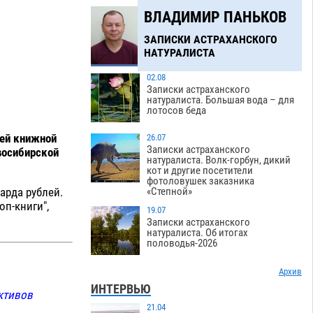
ВЛАДИМИР ПАНЬКОВ
ЗАПИСКИ АСТРАХАНСКОГО
НАТУРАЛИСТА
02.08
Записки астраханского
натуралиста. Большая вода – для
лотосов беда
жей книжной
26.07
Записки астраханского
восибирской
натуралиста. Волк-горбун, дикий
кот и другие посетители
фотоловушек заказника
арда рублей.
«Степной»
п-книги",
19.07
Записки астраханского
натуралиста. Об итогах
половодья-2026
Архив
ИНТЕРВЬЮ
активов
21.04