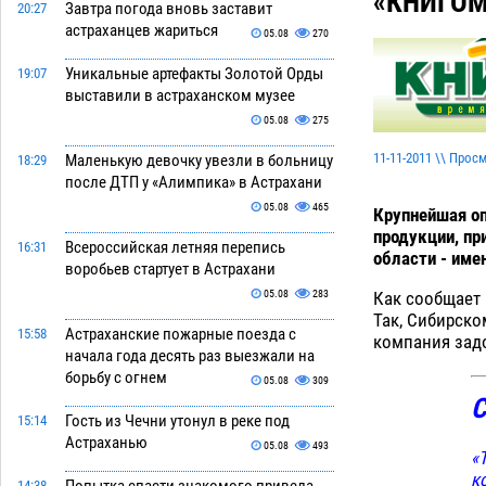
«КНИГОМ
Завтра погода вновь заставит
20:27
астраханцев жариться
05.08
270
Уникальные артефакты Золотой Орды
19:07
выставили в астраханском музее
05.08
275
11-11-2011 \\ Прос
Маленькую девочку увезли в больницу
18:29
после ДТП у «Алимпика» в Астрахани
05.08
465
Крупнейшая о
продукции, пр
Всероссийская летняя перепись
16:31
области - име
воробьев стартует в Астрахани
Как сообщает
05.08
283
Так, Сибирско
Астраханские пожарные поезда с
15:58
компания зад
начала года десять раз выезжали на
борьбу с огнем
05.08
309
С
Гость из Чечни утонул в реке под
15:14
Астраханью
05.08
493
«
к
14:38