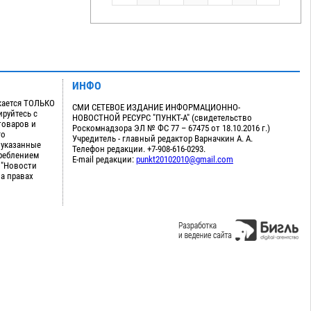
ИНФО
кается ТОЛЬКО
СМИ СЕТЕВОЕ ИЗДАНИЕ ИНФОРМАЦИОННО-
руйтесь с
НОВОСТНОЙ РЕСУРС "ПУНКТ-А" (свидетельство
товаров и
Роскомнадзора ЭЛ № ФС 77 – 67475 от 18.10.2016 г.)
го
Учредитель - главный редактор Варначкин А. А.
 указанные
Телефон редакции. +7-908-616-0293.
треблением
E-mail редакции:
punkt20102010@gmail.com
 "Новости
на правах