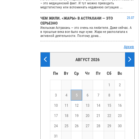
– это медицинский факт. И тут можно приводить
медстатистику или вспоминать недавнюю ситуацию ...
ЧЕМ ЖИЛИ. «ЖАРЫ» В АСТРАХАНИ — ЭТО
25.07
СЕРЬЕЗНО
Июльская Астрахань — это очень на любителя. Даже сейчас. А
в прошлые века все было еще хуже. Жара не располагала к
активной деятельности. Поэтому дома...
Архив
АВГУСТ 2026
Пн
Вт
Ср
Чт
Пт
Сб
Вс
1
2
3
4
5
6
7
8
9
10
11
12
13
14
15
16
17
18
19
20
21
22
23
24
25
26
27
28
29
30
31