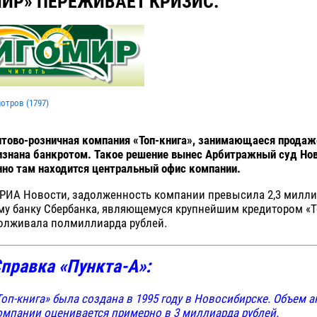
ИР» ПЕРЕЖИВАЕТ КРИЗИС.
мотров (
1797
)
птово-розничная компания «Топ-книга», занимающаеся прода
изнана банкротом. Такое решение вынес Арбитражный суд Но
нно там находится центральный офис компании.
 РИА Новости, задолженность компании превысила 2,3 милли
му банку Сбербанка, являющемуся крупнейшим кредитором «То
олживала полмиллиарда рублей.
правка «Пункта-А»:
Топ-книга» была создана в 1995 году в Новосибирске. Объем 
омпании оценивается примерно в 3 миллиарда рублей.