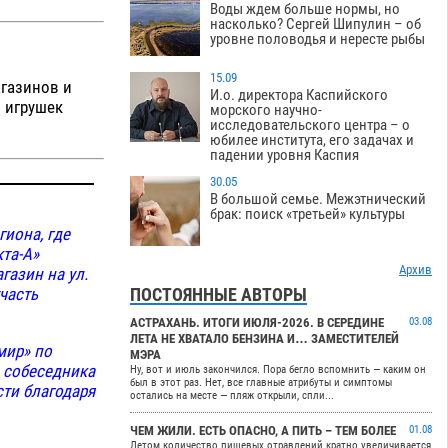
Воды ждем больше нормы, но
насколько? Сергей Шипулин – об
уровне половодья и нересте рыбы
15.09
агазинов и
И.о. директора Каспийского
 игрушек
морского научно-
исследовательского центра – о
юбилее института, его задачах и
падении уровня Каспия
30.05
В большой семье. Межэтнический
брак: поиск «третьей» культуры
иона, где
та-А»
Архив
газин на ул.
участь
ПОСТОЯННЫЕ АВТОРЫ
АСТРАХАНЬ. ИТОГИ ИЮЛЯ-2026. В СЕРЕДИНЕ
03.08
ЛЕТА НЕ ХВАТАЛО БЕНЗИНА И… ЗАМЕСТИТЕЛЕЙ
мир» по
МЭРА
м собеседника
Ну, вот и июль закончился. Пора бегло вспомнить — каким он
был в этот раз. Нет, все главные атрибуты и симптомы
сти благодаря
остались на месте — пляж открыли, спли...
ЧЕМ ЖИЛИ. ЕСТЬ ОПАСНО, А ПИТЬ – ТЕМ БОЛЕЕ
01.08
Летом количество пищевых отравлений кратно увеличивается