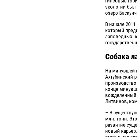
В астраханском селе невестка
гипсовые гори
изрешетила машину свекрови
экологии был 
озеро Баскунч
06.08
547
В начале 2011
Загрузить еще
который пред
заповедных не
государственн
Собака ла
На минувшей 
Ахтубинский р
производство 
конце минувше
вожделенный у
Литвинов, ком
– В существую
млн. тонн. Эт
развитие суще
новый карьер,