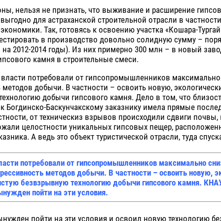
оны, нельзя не признать, что выживание и расширение гипсо
выгодно для астраханской строительной отрасли в частности
экономики. Так, готовясь к освоению участка «Кошара-Турга
естировать в производство довольно солидную сумму – поря
 на 2012-2014 годы). Из них примерно 300 млн – в новый заво
ипсового камня в строительные смеси.
 власти потребовали от гипсопромышленников максимально
 методов добычи. В частности – освоить новую, экологическ
ехнологию добычи гипсового камня. Дело в том, что близос
 к Богдинско-Баскунчакскому заказнику имела прямые после
стности, от техническиз взрывов происходили сдвиги почвы, 
рожали целостности уникальных гипсовых пещер, расположен
казника. А ведь это объект туристической отрасли, туда спус
ласти потребовали от гипсопромышленников максимально сни
грессивность методов добычи. В частности – освоить новую, э
истую безвзрывную технологию добычи гипсового камня. КН
ынужден пойти на эти условия.
нужден пойти на эти условия и освоил новую технологию б