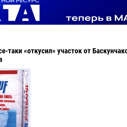
е-таки «откусил» участок от Баскунчак
а