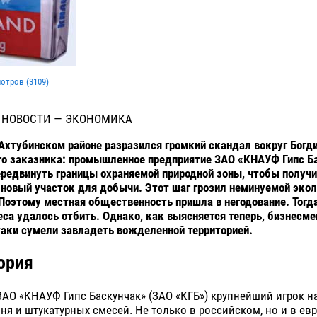
мотров (
3109
)
 НОВОСТИ — ЭКОНОМИКА
 Ахтубинском районе разразился громкий скандал вокруг Богд
го заказника: промышленное предприятие ЗАО «КНАУФ Гипс Б
редвинуть границы охраняемой природной зоны, чтобы получи
новый участок для добычи. Этот шаг грозил неминуемой эко
Поэтому местная общественность пришла в негодование. Тогд
еса удалось отбить. Однако, как выясняется теперь, бизнесм
-таки сумели завладеть вожделенной территорией.
ория
АО «КНАУФ Гипс Баскунчак» (ЗАО «КГБ») крупнейший игрок н
ня и штукатурных смесей. Не только в российском, но и в е