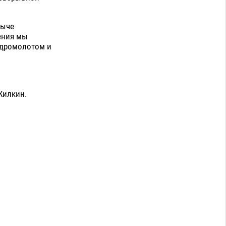
быче
рения мы
идромолотом и
Жилкин.