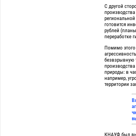
С другой стор
производства 
региональной 
готовится инв
рублей (планы
переработке г
Помимо этого
агрессивность
безвзрывную т
производства
природы: в ча
например, уг
территории за
В
а
ч
в
КНАУФ был вы