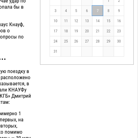
чае удар по
1
2
опала бы в
3
4
5
6
7
8
9
10
11
12
13
14
15
16
лаус Кнауф,
ов о
17
18
19
20
21
22
23
вопросы по
24
25
26
27
28
29
30
31
..
ую поездку в
е расположено
казывается, в
дали КНАУФу
«КГБ» Дмитрий
там:
римерно 1
-первых, на
-вторых,
ако помимо