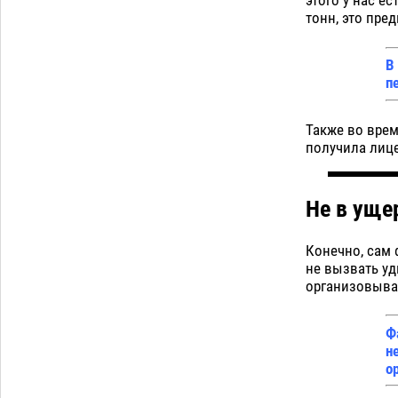
этого у нас е
тонн, это пре
В
п
Также во врем
получила лице
Не в уще
Конечно, сам 
не вызвать уд
организовыват
Ф
н
о