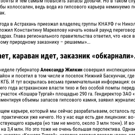
зонты и тем самым повысить запасы добычи. Но в таком слу
бы колоссален, ведь вода из гипсового карьера неминуемо п
ак.
 года в Астрахань приезжал владелец группы КНАУФ г-н Нико
ложил Константину Маркелову начать новый раунд переговор
драх. Глава регионального правительства ответил, что «все 
ому природному заказнику – решаемы»...
ет, караван идет, заказник «обкарнали».
неделе губернатор
Александр Жилкин
совершил инспекционн
айон и посетил в том числе и поселок Нижний Баскунчак, гд
КГБ. И тут вскрылась весьма примечательная информация: о
го года астраханские власти тихо и без особой помпы пере
часток «Кошара-Тургай» площадью 290 га. Гендиректор ЗАО 
ментируя объемы запасов гипсового камня, заявил журналис
щем карьере, который мы сейчас разрабатываем, осталось п
о практически уже ничего. Но у нас еще есть две лицензии: во
ствующего карьера (но там не много, около 3 млн тонн). И во
 на 3,4 млн. Но это тоже не очень большая перспектива. Одн