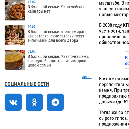
не верить, что их торговые точки
17.07
масштабе. В п
В большой семье. Язык забыли —
снесут
запасов на им
06.08
447
кайнары нет
новые месторо
Ящерицу из астраханской пустыни
15:22
В 2008 году К
поместили на новой серебряной
10.07
частности, за
монете Банка России
В большой семье. «Тесто мира»:
06.08
341
как астраханские татарки пекут
провалилась: 
эчпочмаки для всего двора
общественнос
Буддийские святыни из Астрахани
14:35
выставили в музее Пушкина в Москве
03.07
06.08
328
В большой семье. Уха по-нашему:
В
как одно блюдо хранит историю
о
целой семьи
Мэрия Астрахани переводит городские
13:50
зеленые зоны на автоматический
полив
Архив
В итоге на им
06.08
321
СОЦИАЛЬНЫЕ СЕТИ
перспективный
Скончался второй ребенок после
13:13
камня. При тр
пожара в Астрахани
предприятию х
06.08
781
добычи (до 522 
Астраханские гандболисты с крупной
12:49
победы стартовали на Всероссийской
Тогда же со с
Спартакиаде
сырого гипса,
06.08
369
предложения 
12:16