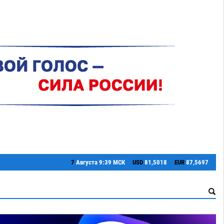
7
Августа
9:39 МСК
USD
81,5018
EUR
87,5697