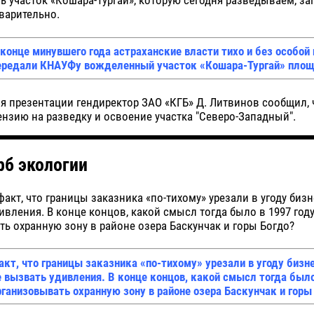
сть участок «Кошара-Тургай», которую сегодня разведываем, з
дварительно.
 конце минувшего года астраханские власти тихо и без особой
ередали КНАУФу вожделенный участок «Кошара-Тургай» площ
я презентации гендиректор ЗАО «КГБ» Д. Литвинов сообщил,
нзию на разведку и освоение участка "Северо-Западный".
рб экологии
факт, что границы заказника «по-тихому» урезали в угоду бизн
ивления. В конце концов, какой смысл тогда было в 1997 год
ь охранную зону в районе озера Баскунчак и горы Богдо?
акт, что границы заказника «по-тихому» урезали в угоду бизн
е вызвать удивления. В конце концов, какой смысл тогда было
рганизовывать охранную зону в районе озера Баскунчак и горы