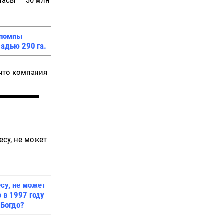
апасы — 30 млн
 помпы
адью 290 га.
 что компания
есу, не может
у
есу, не может
 в 1997 году
 Богдо?