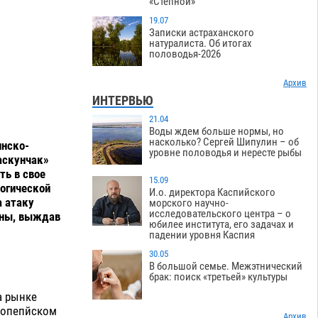
«Степной»
19.07
Записки астраханского
натуралиста. Об итогах
половодья-2026
Архив
ИНТЕРВЬЮ
21.04
Воды ждем больше нормы, но
насколько? Сергей Шипулин – об
инско-
уровне половодья и нересте рыбы
аскунчак»
ть в свое
15.09
логической
И.о. директора Каспийского
а атаку
морского научно-
исследовательского центра – о
ены, выждав
юбилее института, его задачах и
падении уровня Каспия
30.05
В большой семье. Межэтнический
брак: поиск «третьей» культуры
а рынке
вропепйском
Архив