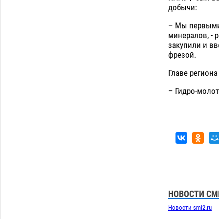
добычи:
– Мы первыми
минералов, - 
закупили и в
фрезой.
Главе региона
– Гидро-молот
НОВОСТИ СМ
Новости smi2.ru