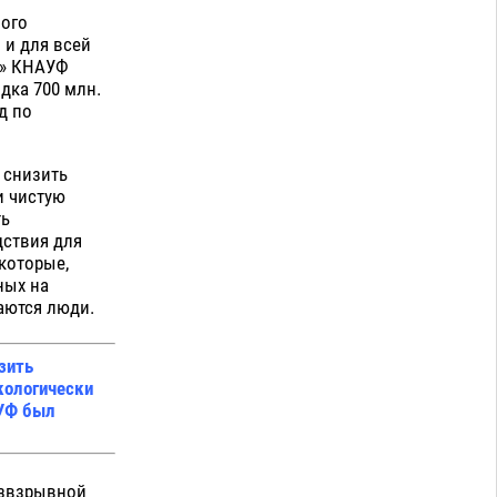
вого
 и для всей
й» КНАУФ
дка 700 млн.
д по
 снизить
и чистую
ть
дствия для
которые,
ных на
каются люди.
зить
кологически
АУФ был
езвзрывной