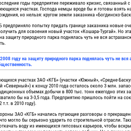
оследние годы предприятие переживало кризис, связанный с
еющихся участках. Господа немцы вроде бы и готовы взять н
ждения, но нельзя: кругом земли заказника «Богдинско-Баск
ГБ предприняло попытку придать границе заказника новые оч
получить для освоения новый участок «Кошара-Тургай». Но эт
на защиту природного парка поднялась чуть не вся астраханс
ть.
 2008 году на защиту природного парка поднялась чуть не вся
бщественность.
еющихся участках ЗАО «КГБ» (участки «Южный», «Средне-Баску
 «Северный») к концу 2010 года осталось около 3 млн. запа
адиционных объемах добычи в 800 тыс. тонн ежегодно этих з
ватило бы на 3-3,5 года. Предприятию пришлось пойти на со
т.т. в 2010 году).
тороны ЗАО «КГБ» начались пугающие разговоры о прекращен
 что могло бы серьезно ударить по строительной отрасли. Та
откачать воду из имеющихся гипсовых карьеров, чтобы вскр