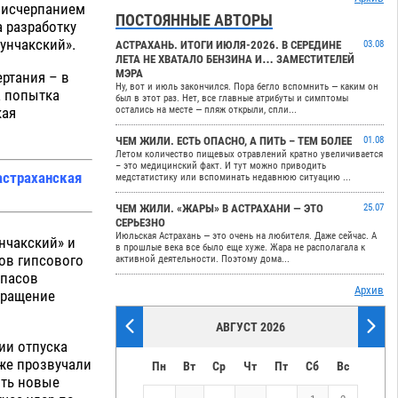
 исчерпанием
ПОСТОЯННЫЕ АВТОРЫ
а разработку
унчакский».
АСТРАХАНЬ. ИТОГИ ИЮЛЯ-2026. В СЕРЕДИНЕ
03.08
ЛЕТА НЕ ХВАТАЛО БЕНЗИНА И… ЗАМЕСТИТЕЛЕЙ
МЭРА
ертания – в
Ну, вот и июль закончился. Пора бегло вспомнить — каким он
а попытка
был в этот раз. Нет, все главные атрибуты и симптомы
кая
остались на месте — пляж открыли, спли...
ЧЕМ ЖИЛИ. ЕСТЬ ОПАСНО, А ПИТЬ – ТЕМ БОЛЕЕ
01.08
Летом количество пищевых отравлений кратно увеличивается
– это медицинский факт. И тут можно приводить
 астраханская
медстатистику или вспоминать недавнюю ситуацию ...
ЧЕМ ЖИЛИ. «ЖАРЫ» В АСТРАХАНИ — ЭТО
25.07
СЕРЬЕЗНО
Июльская Астрахань — это очень на любителя. Даже сейчас. А
нчакский» и
в прошлые века все было еще хуже. Жара не располагала к
сов гипсового
активной деятельности. Поэтому дома...
апасов
Архив
кращение
АВГУСТ 2026
ии отпуска
кже прозвучали
Пн
Вт
Ср
Чт
Пт
Сб
Вс
ыть новые