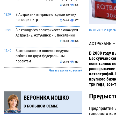
06.08
376
В Астрахани впервые открыли смену
18:57
по теории игр
06.08
357
В пятницу без электричества окажутся
07-08-2012 \\ Прос
18:23
Астрахань, Ахтубинск и 6 поселений
06.08
375
АСТРАХАНЬ —
В астраханском поселке ведутся
17:40
В 2008 году в
работы по двум федеральным
Баскунчакско
проектам
06.08
363
попыталось пе
распоряжение 
Читать архив новостей
Модное дефиле собак и кошек пройдет
16:59
катастрофой. 
в Астрахани
06.08
372
крупного бизн
три года, все
Огромного сома вытащили из Волги
16:36
на набережной в Астрахани
Предыст
ВЕРОНИКА ИОШКО
06.08
476
В БОЛЬШОЙ СЕМЬЕ
Предприниматели с рынка
Предприятие З
16:02
Жилгородок в Астрахани продолжают
гипсового кам