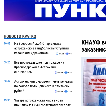
НОВОСТИ КРАТКО
КНАУФ вс
На Всероссийской Спартакиаде
10:02
заказник
астраханские гандболисты уступили
казанским «драконам»
07.08
93
Все пострадавшие при пожаре на
09:25
Краснодарской в Астрахани
скончались
07.08
454
Астраханский суд оценил четыре удара
08:47
по голове полицейского в сто тысяч
рублей
07.08
155
Завтра астраханская жара вновь
19:36
приблизится к 40-градусному пределу