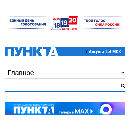
7
Августа
2:4 МСК