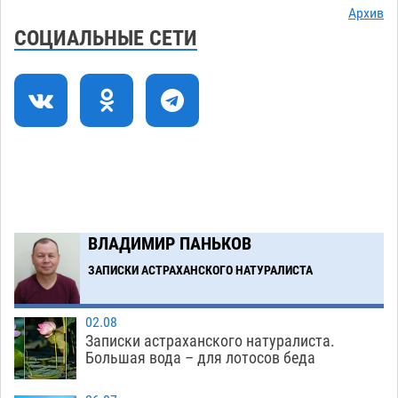
Астраханские приставы выдворили 12
11:45
Архив
нелегалов прямым рейсом из Шереметьево
СОЦИАЛЬНЫЕ СЕТИ
06.08
320
Как астраханцы назвали своих детей в июле
11:08
06.08
333
В Астрахани несовершеннолетнему дали
10:30
условные 1,5 года за найденные 200 г
растения с наркотой
06.08
318
Загрузить еще
ВЛАДИМИР ПАНЬКОВ
ЗАПИСКИ АСТРАХАНСКОГО НАТУРАЛИСТА
02.08
Записки астраханского натуралиста.
Большая вода – для лотосов беда