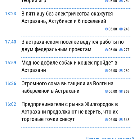
теории игр
06.08
269
В пятницу без электричества окажутся
18:23
Астрахань, Ахтубинск и 6 поселений
06.08
248
В астраханском поселке ведутся работы по
17:40
двум федеральным проектам
06.08
277
Модное дефиле собак и кошек пройдет в
16:59
Астрахани
06.08
280
Огромного сома вытащили из Волги на
16:36
набережной в Астрахани
06.08
369
Предприниматели с рынка Жилгородок в
16:02
Астрахани продолжают не верить, что их
торговые точки снесут
06.08
348
Ящерицу из астраханской пустыни поместили
15:22