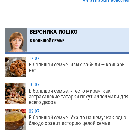
на новой серебряной монете Банка России
Читать архив новостей
06.08
283
Буддийские святыни из Астрахани выставили
14:35
в музее Пушкина в Москве
06.08
258
ВЕРОНИКА ИОШКО
Мэрия Астрахани переводит городские
13:50
В БОЛЬШОЙ СЕМЬЕ
зеленые зоны на автоматический полив
06.08
269
17.07
В большой семье. Язык забыли — кайнары
Скончался второй ребенок после пожара в
13:13
нет
Астрахани
06.08
658
10.07
Астраханские гандболисты с крупной победы
12:49
В большой семье. «Тесто мира»: как
стартовали на Всероссийской Спартакиаде
астраханские татарки пекут эчпочмаки для
всего двора
06.08
319
03.07
В астраханском селе невестка изрешетила
12:16
В большой семье. Уха по-нашему: как одно
машину свекрови
блюдо хранит историю целой семьи
06.08
471