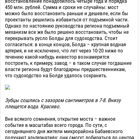
восстановление понадобилось четыре года и порядка
450 млн. рублей. Сумма и сроки не случайны: мост
можно было восстановить раньше и дешевле, если бы
проектанты решились избавиться от подъемной части.
Однако по настоянию руководства региона подъемный
механизм все же было решено восстановить, чтобы не
перекрывать русло Болды для судоходства. Стоит
согласиться: в конце концов, Болда – крупная водная
артерия, и не исключено, что лет через 10-20 ниже по
течению какой-нибудь инвестор вознамерится
построить, к примеру, завод – в таком случае тогдашние
власти региона будут благодарны предшественникам,
что судоходство на Болде удалось сохранить.
Зубцы сошлись с зазором сантиметров в 7-8. Внизу
плещется вода. Красиво.
Вне всякого сомнения, открытие моста – важное
событие в масштабах всего города. По сути, с
сегодняшнего дня жители микрорайона Бабаевского
получают альтернативу: они смогут добираться до центра