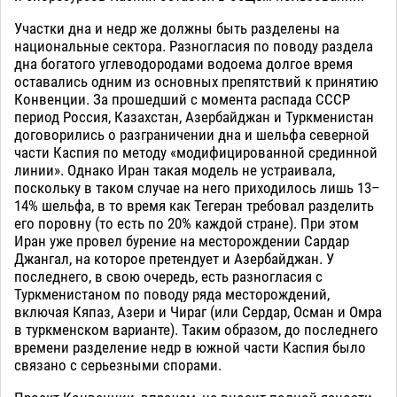
Участки дна и недр же должны быть разделены на
национальные сектора. Разногласия по поводу раздела
дна богатого углеводородами водоема долгое время
оставались одним из основных препятствий к принятию
Конвенции. За прошедший с момента распада СССР
период Россия, Казахстан, Азербайджан и Туркменистан
договорились о разграничении дна и шельфа северной
части Каспия по методу «модифицированной срединной
линии». Однако Иран такая модель не устраивала,
поскольку в таком случае на него приходилось лишь 13–
14% шельфа, в то время как Тегеран требовал разделить
его поровну (то есть по 20% каждой стране). При этом
Иран уже провел бурение на месторождении Сардар
Джангал, на которое претендует и Азербайджан. У
последнего, в свою очередь, есть разногласия с
Туркменистаном по поводу ряда месторождений,
включая Кяпаз, Азери и Чираг (или Сердар, Осман и Омра
в туркменском варианте). Таким образом, до последнего
времени разделение недр в южной части Каспия было
связано с серьезными спорами.