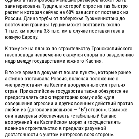
заинтересована Турция, в которой спрос на газ быстро
растет и которая сейчас на 60% зависит от поставок из
России. Длина трубы от побережья Туркменистана до
восточной границы Турции может составить около
1 тыс. км против 3,8 тыс. км в случае поставки газа в
южную Европу.
К тому же на планах по строительству Транскаспийского
газопровода непременно скажутся споры по разделению
недр между государствами южного Каспия.
В то же время в документ вошли пункты, которые ранее
активно отстаивала Россия, включая положение о
«неприсутствии» на Каспии вооруженных сил третьих
стран. Прикаспийские государства также обязуются не
предоставлять свою территорию кому-либо «для
совершения агрессии и других военных действий против
любой из (договаривающихся.— “Ъ”) сторон». Сами же
они намерены обеспечивать «стабильный баланс
вооружений на Каспийском море» и «осуществлять
военное строительство в пределах разумной
достаточности с учетом интересов всех сторон».