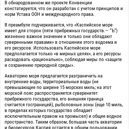
В обнародованном же проекте Конвенции
констатируется, что он разработан с учетом принципов и
норм Устава ООН и международного права.
В преамбуле подчеркивается, что «Каспийское море
имеет для сторон (пяти прибрежных государств.— “Ъ”)
жизненно важное значение и только они обладают
суверенными правами» в отношении этого водоема и
его ресурсов. Использовать Каспийское море
предполагается только «в мирных целях», а его ресурсы
расходовать «рационально», соблюдая меры по «защите
и сохранению природной среды».
Акваторию моря предлагается разграничить на
внутренние воды, территориальные воды (не
превышающие по ширине 15 морских миль; на этот
морской пояс распространяется суверенитет
прибрежного государства, его внешняя граница
считается госграницей), рыболовные зоны (еще 10 миль,
в пределах которых государство обладает
исключительным правом на промысел) и общее водное
пространство. Таким образом, большая часть акватории
и биоресурсов Каспия остается в общем пользовании.