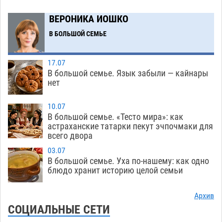
звезды и загадывать желания
09.08
394
ВЕРОНИКА ИОШКО
Тысячи астраханцев останутся без горячей
12:03
воды до двадцатого августа
В БОЛЬШОЙ СЕМЬЕ
09.08
1598
Жителей Астраханской области просят
10:51
17.07
присмотреться к прохожим
09.08
704
В большой семье. Язык забыли — кайнары
нет
Большой и Мариинский театры высадятся в
09:01
Астраханском кремле
09.08
1185
10.07
В большой семье. «Тесто мира»: как
Начало положено: астраханский «Волгарь»
21:11
астраханские татарки пекут эчпочмаки для
одержал первую победу в сезоне
всего двора
08.08
742
03.07
Завтра экстремальное пекло продолжит
20:21
В большой семье. Уха по-нашему: как одно
давить на Астрахань
08.08
772
блюдо хранит историю целой семьи
В Астраханских больницах открываются
19:04
Архив
художественные выставки
08.08
595
СОЦИАЛЬНЫЕ СЕТИ
Астраханца будут судить за попытку сбыта
18:09