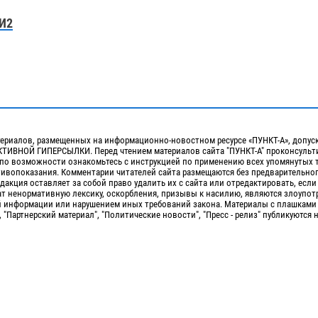
И2
ериалов, размещенных на информационно-новостном ресурсе «ПУНКТ-А», допус
ИВНОЙ ГИПЕРСЫЛКИ. Перед чтением материалов сайта "ПУНКТ-А" проконсульти
 по возможности ознакомьтесь с инструкцией по применению всех упомянутых 
отивопоказания. Комментарии читателей сайта размещаются без предварительно
дакция оставляет за собой право удалить их с сайта или отредактировать, если
т ненормативную лексику, оскорбления, призывы к насилию, являются злоупо
 информации или нарушением иных требований закона. Материалы с плашками
, "Партнерский материал", "Политические новости", "Пресс - релиз" публикуются 