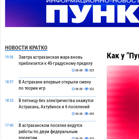
НОВОСТИ КРАТКО
Как у "П
Завтра астраханская жара вновь
19:36
приблизится к 40-градусному пределу
06.08
325
В Астрахани впервые открыли смену
18:57
по теории игр
06.08
322
В пятницу без электричества окажутся
18:23
Астрахань, Ахтубинск и 6 поселений
06.08
305
В астраханском поселке ведутся
17:40
работы по двум федеральным
проектам
06.08
323