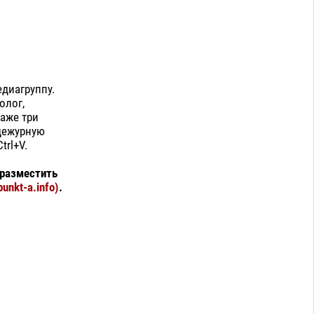
диагруппу.
олог,
Даже три
 дежурную
trl+V.
 разместить
unkt-a.info)
.