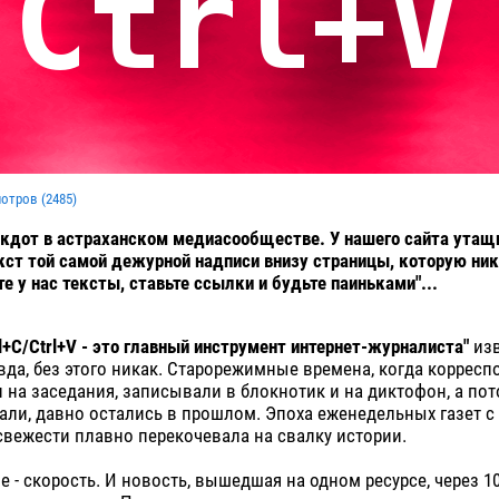
мотров (
2485
)
кдот в астраханском медиасообществе. У нашего сайта утащ
текст той самой дежурной надписи внизу страницы, которую ник
те у нас тексты, ставьте ссылки и будьте паиньками"...
rl+C/Ctrl+V - это главный инструмент интернет-журналиста"
изв
авда, без этого никак. Старорежимные времена, когда коррес
 на заседания, записывали в блокнотик и на диктофон, а по
ли, давно остались в прошлом. Эпоха еженедельных газет с
вежести плавно перекочевала на свалку истории.
е - скорость. И новость, вышедшая на одном ресурсе, через 1