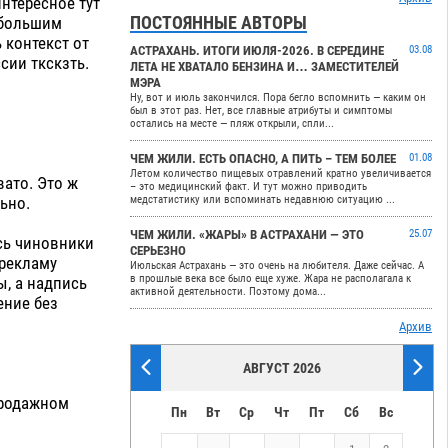
интересное тут
ПОСТОЯННЫЕ АВТОРЫ
небольшим
 контекст от
АСТРАХАНЬ. ИТОГИ ИЮЛЯ-2026. В СЕРЕДИНЕ
03.08
сии ткскзть.
ЛЕТА НЕ ХВАТАЛО БЕНЗИНА И… ЗАМЕСТИТЕЛЕЙ
МЭРА
Ну, вот и июль закончился. Пора бегло вспомнить — каким он
был в этот раз. Нет, все главные атрибуты и симптомы
остались на месте — пляж открыли, спли...
ЧЕМ ЖИЛИ. ЕСТЬ ОПАСНО, А ПИТЬ – ТЕМ БОЛЕЕ
01.08
Летом количество пищевых отравлений кратно увеличивается
вато. Это ж
– это медицинский факт. И тут можно приводить
ьно.
медстатистику или вспоминать недавнюю ситуацию ...
ЧЕМ ЖИЛИ. «ЖАРЫ» В АСТРАХАНИ — ЭТО
25.07
сь чиновники
СЕРЬЕЗНО
 рекламу
Июльская Астрахань — это очень на любителя. Даже сейчас. А
в прошлые века все было еще хуже. Жара не располагала к
ы, а надпись
активной деятельности. Поэтому дома...
ение без
Архив
АВГУСТ 2026
продажном
Пн
Вт
Ср
Чт
Пт
Сб
Вс