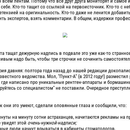
о всем лентам. Потому что все друг друга мониторят и самое 
 себе. Кто-то тащит со ссылкой на первоисточник. Кто-то с 
етензией на оригинальность. Кто-то даже не ленится добавить
ить экспертов, взять комментарии. В общем, издержки профес
йта тащат дежурную надпись в подвале это уже как-то странно
ивым надо быть, чтобы три строчки не сочинить самостоятел
рия давняя: полтора года назад до нашей редакции докопали
звестного ведомства. Мол, "Пункт-А" (в 2012 году!) разместил
 где написано про уникальные рентген-аппараты и бормашин
руйтесь со специалистом" не поставили. Очередное преступл
к они это умеют, сделали оловянные глаза и сообщили, что:
минуты на минуту сотни астраханцев, начитаются рекламы на 
е увидят этой
очень-нужной-надписи;
мные люди начнут врываться в кабинеты стоматологов,