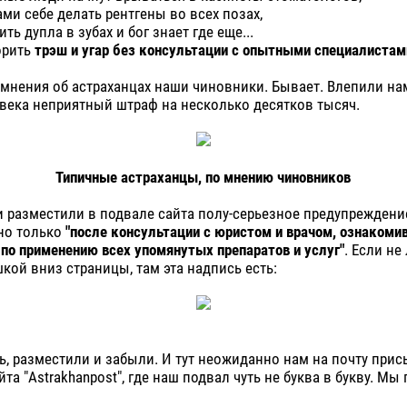
ами себе делать рентгены во всех позах,
ить дупла в зубах и бог знает где еще...
ворить
трэш и угар без консультации с опытными специалистам
о мнения об астраханцах наши чиновники. Бывает. Влепили нам
века неприятный штраф на несколько десятков тысяч.
Типичные астраханцы, по мнению чиновников
и разместили в подвале сайта полу-серьезное предупреждение
но только
"после консультации с юристом и врачом, ознакоми
по применению всех упомянутых препаратов и услуг"
. Если не
кой вниз страницы, там эта надпись есть:
ь, разместили и забыли. И тут неожиданно нам на почту при
та "Astrakhanpost", где наш подвал чуть не буква в букву. Мы