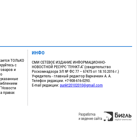
ИНФО
кается ТОЛЬКО
СМИ СЕТЕВОЕ ИЗДАНИЕ ИНФОРМАЦИОННО-
руйтесь с
НОВОСТНОЙ РЕСУРС "ПУНКТ-А" (свидетельство
товаров и
Роскомнадзора ЭЛ № ФС 77 – 67475 от 18.10.2016 г.)
го
Учредитель - главный редактор Варначкин А. А.
 указанные
Телефон редакции. +7-908-616-0293.
треблением
E-mail редакции:
punkt20102010@gmail.com
 "Новости
на правах