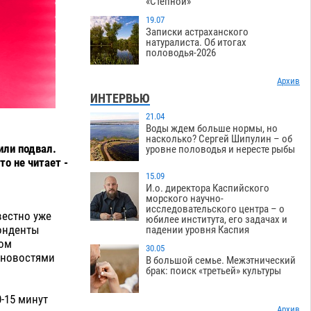
«Степной»
19.07
Записки астраханского
натуралиста. Об итогах
половодья-2026
Архив
ИНТЕРВЬЮ
21.04
Воды ждем больше нормы, но
насколько? Сергей Шипулин – об
или подвал.
уровне половодья и нересте рыбы
то не читает -
15.09
И.о. директора Каспийского
морского научно-
исследовательского центра – о
естно уже
юбилее института, его задачах и
понденты
падении уровня Каспия
том
30.05
 новостями
В большой семье. Межэтнический
брак: поиск «третьей» культуры
0-15 минут
Архив