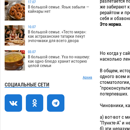
разлетается п
зеленые зоны на автоматический
17.07
же забирают к
В большой семье. Язык забыли —
полив
06.08
297
кайнары нет
рерайтом и пр
себя и обзвон
Скончался второй ребенок после
13:13
Это норма
.
пожара в Астрахани
10.07
06.08
721
В большой семье. «Тесто мира»:
как астраханские татарки пекут
Астраханские гандболисты с крупной
12:49
эчпочмаки для всего двора
победы стартовали на Всероссийской
Спартакиаде
06.08
349
03.07
Но когда у са
В большой семье. Уха по-нашему:
насколько лен
В астраханском селе невестка
12:16
как одно блюдо хранит историю
целой семьи
изрешетила машину свекрови
В общем, исто
06.08
501
одного всем и
Архив
стоматологии,
Астраханские приставы выдворили 12
11:45
СОЦИАЛЬНЫЕ СЕТИ
"проконсульти
нелегалов прямым рейсом из
потерпевших.
Шереметьево
06.08
348
Чиновники, ка
Как астраханцы назвали своих детей в
11:08
июле
06.08
358
а) вот-вот с 
"Пункте-А" и н
В Астрахани несовершеннолетнему
10:30
б) эти неразу