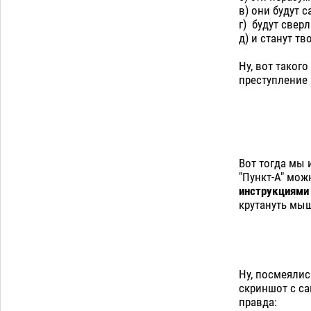
дали условные 1,5 года за найденные
в) они будут с
200 г растения с наркотой
06.08
346
г) будут сверл
д) и станут т
Загрузить еще
Ну, вот таког
преступление 
Вот тогда мы 
"Пункт-А" мож
инструкциями 
крутануть мыш
Ну, посмеялис
скриншот с сай
правда: