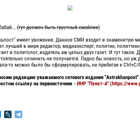
бабай...
(тут должен быть грустный смайлик)
ньпост" имеет увожение. Данное СМИ входит в знаменитую ме
ет лучший в мире редактор, медиаэксперт, политик, политтехн
ант и политолог, издатель аж целых двух газет. И тут такое. 
тоятельно сочинить не получается. Ладно бы новость, но уж
ала-то можно было бы сформулировать, не прибегая к Ctrl+C/C
осим редакцию уважаемого сетевого издания "Astrakhanpost"
кстом ссылку на первоисточник -
ИНР "Пункт-А" (https://www.p