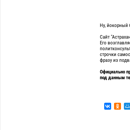
Ну, йокорный 
Сайт "Астраха
Его возглавля
политконсульт
строчки самос
фразу из подв
Официально пр
под данным те