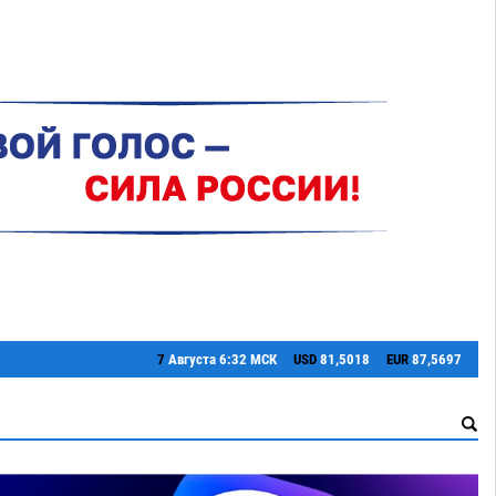
7
Августа
6:32 МСК
USD
81,5018
EUR
87,5697