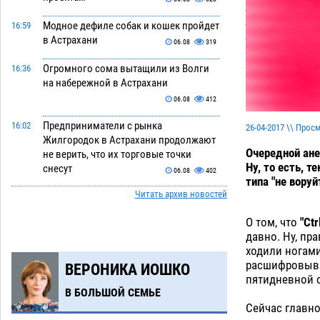
Модное дефиле собак и кошек пройдет
16:59
в Астрахани
06.08
319
Огромного сома вытащили из Волги
16:36
на набережной в Астрахани
06.08
412
Предприниматели с рынка
16:02
26-04-2017 \\ Прос
Жилгородок в Астрахани продолжают
Очередной ане
не верить, что их торговые точки
Ну, то есть, 
снесут
06.08
402
типа "не воруй
Читать архив новостей
Ящерицу из астраханской пустыни
15:22
поместили на новой серебряной
О том, что
"Ct
монете Банка России
06.08
310
давно. Ну, пр
ходили ногами
Буддийские святыни из Астрахани
14:35
расшифровыва
ВЕРОНИКА ИОШКО
выставили в музее Пушкина в Москве
пятидневной с
06.08
283
В БОЛЬШОЙ СЕМЬЕ
Сейчас главно
Мэрия Астрахани переводит городские
13:50