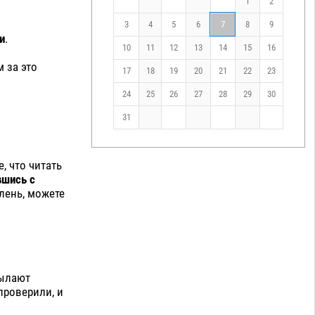
1
2
3
4
5
6
7
8
9
и
.
10
11
12
13
14
15
16
 за это
17
18
19
20
21
22
23
24
25
26
27
28
29
30
31
, что читать
вшись с
 лень, можете
сылают
 проверили, и