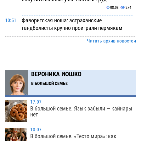
08.08
274
Фаворитская ноша: астраханские
10:51
гандболисты крупно проиграли пермякам
08.08
267
Читать архив новостей
Лидеры чеченской диаспоры в Астрахани
09:00
осудили выходку молодого лихача с улицы
Никольской
08.08
645
ВЕРОНИКА ИОШКО
Завтра астраханцы проведут день в режиме
18:00
В БОЛЬШОЙ СЕМЬЕ
экстремальной температурной нагрузки
07.08
664
17.07
Астраханский котлован с мусором угрожает
17:09
В большой семье. Язык забыли — кайнары
плодородию Харабалинского района
нет
07.08
517
10.07
Игорь Редькин проинспектировал
16:24
В большой семье. «Тесто мира»: как