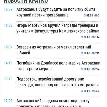
НОВОСТИ КРАТКО
Астраханца будут судить за попытку сбыта
18:09
крупной партии прегабалина
08.08
3
Игорь Мартынов вручил награды тренерам и
16:58
учителям физкультуры Камызякского района
08.08
114
Ветеран из Астрахани отметил столетний
15:32
юбилей
08.08
249
Погибший на Донбассе волонтер из Астрахани
14:19
стал героем мурала
08.08
294
Подросток, перебегавший дорогу вне
13:10
перехода, попал под колеса авто в Астрахани
08.08
402
Астраханский следком помог подростку
12:02
получить зарплату за честный труд