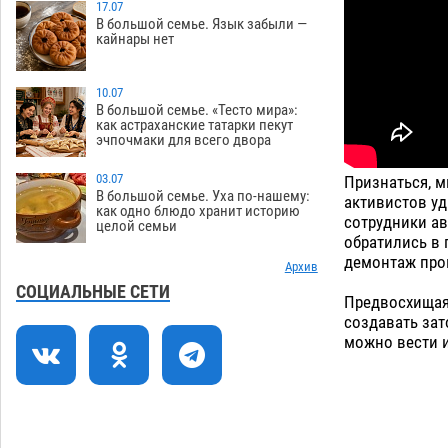
17.07
В большой семье. Язык забыли —
Астраханцев ждут на парковом газоне
11:20
кайнары нет
с призами и эрмитажными котами
07.08
319
10.07
Астраханский суд встал на сторону
10:43
В большой семье. «Тесто мира»:
как астраханские татарки пекут
МЧС в споре за возврат униформы
эчпочмаки для всего двора
07.08
439
03.07
Признаться, 
На Всероссийской Спартакиаде
10:02
В большой семье. Уха по-нашему:
активистов уд
астраханские гандболисты уступили
как одно блюдо хранит историю
сотрудники а
целой семьи
казанским «драконам»
07.08
302
обратились в
демонтаж про
Все пострадавшие при пожаре на
Архив
09:25
Краснодарской в Астрахани
СОЦИАЛЬНЫЕ СЕТИ
Предвосхищая 
скончались
07.08
1486
создавать зат
можно вести 
Астраханский суд оценил четыре удара
08:47
по голове полицейского в сто тысяч
рублей
07.08
400
Завтра астраханская жара вновь
19:36