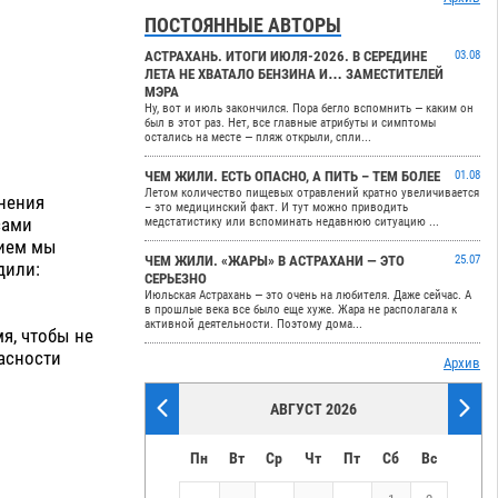
ПОСТОЯННЫЕ АВТОРЫ
АСТРАХАНЬ. ИТОГИ ИЮЛЯ-2026. В СЕРЕДИНЕ
03.08
ЛЕТА НЕ ХВАТАЛО БЕНЗИНА И… ЗАМЕСТИТЕЛЕЙ
МЭРА
Ну, вот и июль закончился. Пора бегло вспомнить — каким он
был в этот раз. Нет, все главные атрибуты и симптомы
остались на месте — пляж открыли, спли...
ЧЕМ ЖИЛИ. ЕСТЬ ОПАСНО, А ПИТЬ – ТЕМ БОЛЕЕ
01.08
Летом количество пищевых отравлений кратно увеличивается
нения
– это медицинский факт. И тут можно приводить
сами
медстатистику или вспоминать недавнюю ситуацию ...
рием мы
ЧЕМ ЖИЛИ. «ЖАРЫ» В АСТРАХАНИ — ЭТО
25.07
дили:
СЕРЬЕЗНО
Июльская Астрахань — это очень на любителя. Даже сейчас. А
в прошлые века все было еще хуже. Жара не располагала к
активной деятельности. Поэтому дома...
я, чтобы не
асности
Архив
АВГУСТ 2026
Пн
Вт
Ср
Чт
Пт
Сб
Вс