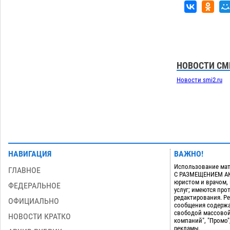
приблизится к 40-градусному пределу
06.08
543
В Астрахани впервые открыли смену
18:57
по теории игр
06.08
482
НОВОСТИ СМ
Загрузить еще
Новости smi2.ru
НАВИГАЦИЯ
ВАЖНО!
Использование мат
ГЛАВНОЕ
С РАЗМЕЩЕНИЕМ АКТ
юристом и врачом,
ФЕДЕРАЛЬНОЕ
услуг; имеются пр
редактирования. Ре
ОФИЦИАЛЬНО
сообщения содержа
свободой массовой
НОВОСТИ КРАТКО
компаний", "Промо"
рекламы.