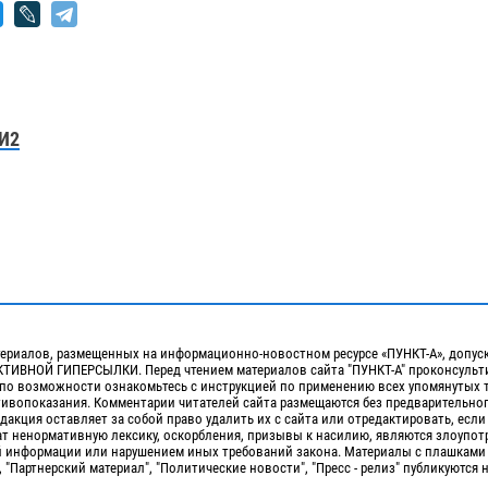
И2
ериалов, размещенных на информационно-новостном ресурсе «ПУНКТ-А», допус
ИВНОЙ ГИПЕРСЫЛКИ. Перед чтением материалов сайта "ПУНКТ-А" проконсульти
 по возможности ознакомьтесь с инструкцией по применению всех упомянутых 
отивопоказания. Комментарии читателей сайта размещаются без предварительно
дакция оставляет за собой право удалить их с сайта или отредактировать, если
т ненормативную лексику, оскорбления, призывы к насилию, являются злоупо
 информации или нарушением иных требований закона. Материалы с плашками
, "Партнерский материал", "Политические новости", "Пресс - релиз" публикуются 