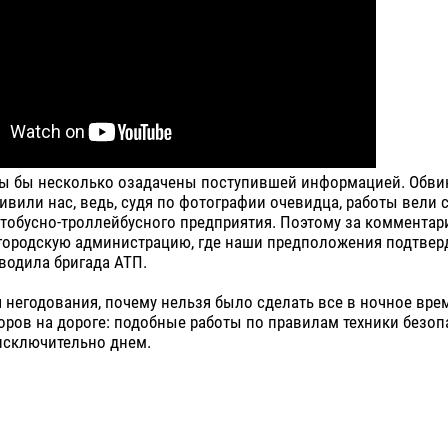
мы бы несколько озадачены поступившей информацией. Обви
ивили нас, ведь, судя по фотографии очевидца, работы вели 
втобусно-троллейбусного предприятия. Поэтому за коммента
 городскую администрацию, где наши предположения подтвер
водила бригада АТП.
негодования, почему нельзя было сделать все в ночное врем
оров на дороге: подобные работы по правилам техники безоп
исключительно днем.