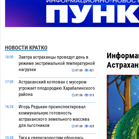
НОВОСТИ КРАТКО
Информац
Завтра астраханцы проведут день в
18:00
Астрахан
режиме экстремальной температурной
нагрузки
07.08
421
Астраханский котлован с мусором
17:09
угрожает плодородию Харабалинского
района
07.08
315
Игорь Редькин проинспектировал
16:24
коммунальную готовность
астраханского земельного массива
для льготников
07.08
325
Тяга к сверхскоростям обошлась
15:28