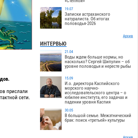
«Степной»
19.07
Записки астраханского
натуралиста. Об итогах
половодья-2026
Архив
ИНТЕРВЬЮ
21.04
Воды ждем больше нормы, но
насколько? Сергей Шипулин – об
уровне половодья и нересте рыбы
дов.
15.09
И.о. директора Каспийского
морского научно-
сов прислали
исследовательского центра – о
тактной сети.
юбилее института, его задачах и
падении уровня Каспия
30.05
В большой семье. Межэтнический
брак: поиск «третьей» культуры
Архив