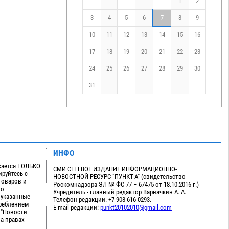
1
2
3
4
5
6
7
8
9
10
11
12
13
14
15
16
17
18
19
20
21
22
23
24
25
26
27
28
29
30
31
ИНФО
кается ТОЛЬКО
СМИ СЕТЕВОЕ ИЗДАНИЕ ИНФОРМАЦИОННО-
руйтесь с
НОВОСТНОЙ РЕСУРС "ПУНКТ-А" (свидетельство
товаров и
Роскомнадзора ЭЛ № ФС 77 – 67475 от 18.10.2016 г.)
го
Учредитель - главный редактор Варначкин А. А.
 указанные
Телефон редакции. +7-908-616-0293.
треблением
E-mail редакции:
punkt20102010@gmail.com
 "Новости
на правах