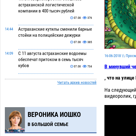
астраханской логистической
компании в 400 тысяч рублей
07.08
376
Астраханские кутилы сменили барные
14:44
стойки на полицейские дежурки
07.08
385
С 11 августа астраханские водоемы
14:09
16-06-2018 \\ Прос
обеспечат притоком в семь тысяч
кубов
В минувший че
07.08
734
, что на улиц
Астраханский аэропорт попробует
13:29
Читать архив новостей
отбиться от ворон в апелляционном
На следующий
суде
07.08
400
видеоролик, г
Астраханские археологи откопали
12:53
древнюю помойку
07.08
587
ВЕРОНИКА ИОШКО
В Астрахани подросток угнал
11:58
В БОЛЬШОЙ СЕМЬЕ
мотоцикл и похитил чужие мобильник
с банковскими картами
07.08
360