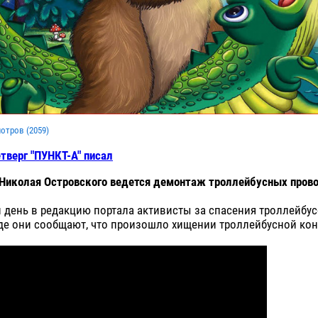
мотров (
2059
)
тверг "ПУНКТ-А" писал
е Николая Островского ведется демонтаж троллейбусных прово
 день в редакцию портала активисты за спасения троллейбу
де они сообщают, что произошло хищении троллейбусной кон