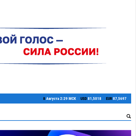
8
Августа
2:29 МСК
USD
81,5018
EUR
87,5697