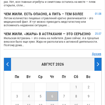
раз. Нет, все главные атрибуты и симптомы остались на месте — пляж
открыли, спли...
ЧЕМ ЖИЛИ. ЕСТЬ ОПАСНО, А ПИТЬ – ТЕМ БОЛЕЕ
01.08
Летом количество пищевых отравлений кратно увеличивается – это
медицинский факт. И тут можно приводить медстатистику или
вспоминать недавнюю ситуацию ...
ЧЕМ ЖИЛИ. «ЖАРЫ» В АСТРАХАНИ — ЭТО СЕРЬЕЗНО
25.07
Июльская Астрахань — это очень на любителя. Даже сейчас. А в прошлые
века все было еще хуже. Жара не располагала к активной деятельности.
Поэтому дома...
Архив
АВГУСТ 2026
Пн
Вт
Ср
Чт
Пт
Сб
Вс
1
2
3
4
5
6
7
8
9