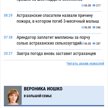
06.08
217
Астраханские спасатели назвали причину
08:29
пожара, в котором погиб 3-месячный малыш
06.08
346
Арендатор заплатит миллионы за порчу
07:38
солью астраханских сельхозугодий
06.08
287
Завтра погода вновь заставит астраханцев
20:27
жариться
05.08
381
Читать архив новостей
Уникальные артефакты Золотой Орды
19:07
выставили в астраханском музее
05.08
414
Маленькую девочку увезли в больницу после
18:29
ВЕРОНИКА ИОШКО
ДТП у «Алимпика» в Астрахани
05.08
625
В БОЛЬШОЙ СЕМЬЕ
Всероссийская летняя перепись воробьев
16:31
стартует в Астрахани