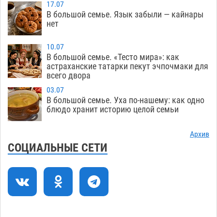
05.08
374
17.07
В большой семье. Язык забыли — кайнары
Астраханские пожарные поезда с начала года
15:58
нет
десять раз выезжали на борьбу с огнем
05.08
390
10.07
В большой семье. «Тесто мира»: как
Гость из Чечни утонул в реке под Астраханью
15:14
астраханские татарки пекут эчпочмаки для
всего двора
05.08
579
03.07
Попытка спасти знакомого привела трех
14:38
В большой семье. Уха по-нашему: как одно
астраханок под уголовную статью
блюдо хранит историю целой семьи
05.08
495
Тысяча четыреста астраханцев пересели на
14:00
Архив
электромобили
05.08
485
СОЦИАЛЬНЫЕ СЕТИ
Глава крупного астраханского города
13:23
поставил жителей перед непростым выбором
05.08
1326
Младенец погиб в крупном пожаре в
12:51