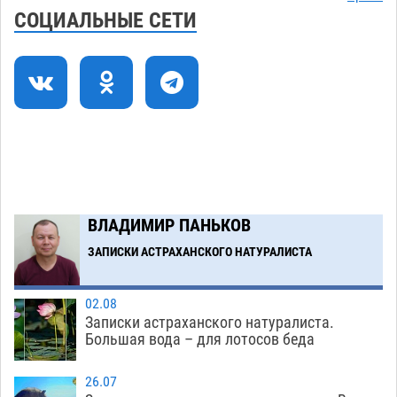
набережной в Астрахани
06.08
532
СОЦИАЛЬНЫЕ СЕТИ
Предприниматели с рынка Жилгородок в
16:02
Астрахани продолжают не верить, что их
торговые точки снесут
06.08
513
Ящерицу из астраханской пустыни поместили
15:22
на новой серебряной монете Банка России
06.08
364
Загрузить еще
ВЛАДИМИР ПАНЬКОВ
ЗАПИСКИ АСТРАХАНСКОГО НАТУРАЛИСТА
02.08
Записки астраханского натуралиста.
Большая вода – для лотосов беда
26.07