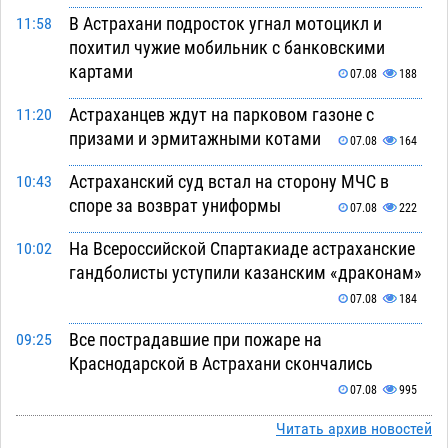
В Астрахани подросток угнал мотоцикл и
11:58
похитил чужие мобильник с банковскими
картами
07.08
188
Астраханцев ждут на парковом газоне с
11:20
призами и эрмитажными котами
07.08
164
Астраханский суд встал на сторону МЧС в
10:43
споре за возврат униформы
07.08
222
На Всероссийской Спартакиаде астраханские
10:02
гандболисты уступили казанским «драконам»
07.08
184
Все пострадавшие при пожаре на
09:25
Краснодарской в Астрахани скончались
07.08
995
Астраханский суд оценил четыре удара по
Читать архив новостей
08:47