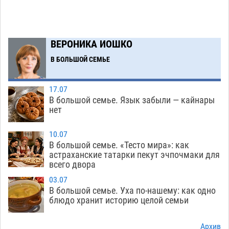
голове полицейского в сто тысяч рублей
07.08
253
Завтра астраханская жара вновь приблизится
19:36
ВЕРОНИКА ИОШКО
к 40-градусному пределу
06.08
424
В БОЛЬШОЙ СЕМЬЕ
В Астрахани впервые открыли смену по
18:57
теории игр
06.08
391
17.07
В большой семье. Язык забыли — кайнары
В пятницу без электричества окажутся
18:23
нет
Астрахань, Ахтубинск и 6 поселений
06.08
406
10.07
В большой семье. «Тесто мира»: как
В астраханском поселке ведутся работы по
17:40
астраханские татарки пекут эчпочмаки для
всего двора
двум федеральным проектам
06.08
394
03.07
Модное дефиле собак и кошек пройдет в
16:59
В большой семье. Уха по-нашему: как одно
Астрахани
блюдо хранит историю целой семьи
06.08
430
Огромного сома вытащили из Волги на
16:36
Архив