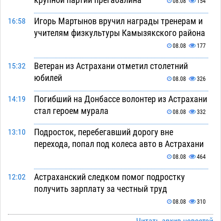
08.08
154
Игорь Мартынов вручил награды тренерам и
16:58
учителям физкультуры Камызякского района
08.08
177
Ветеран из Астрахани отметил столетний
15:32
юбилей
08.08
326
Погибший на Донбассе волонтер из Астрахани
14:19
стал героем мурала
08.08
332
Подросток, перебегавший дорогу вне
13:10
перехода, попал под колеса авто в Астрахани
08.08
464
Астраханский следком помог подростку
12:02
получить зарплату за честный труд
08.08
310