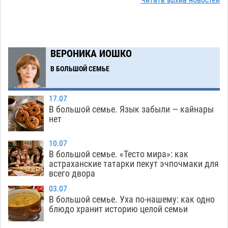
Фаворитская ноша: астраханские
Читать архив новостей
10:51
гандболисты крупно проиграли пермякам
08.08
284
Лидеры чеченской диаспоры в Астрахани
09:00
ВЕРОНИКА ИОШКО
осудили выходку молодого лихача с улицы
В БОЛЬШОЙ СЕМЬЕ
Никольской
08.08
677
Завтра астраханцы проведут день в режиме
18:00
17.07
экстремальной температурной нагрузки
В большой семье. Язык забыли — кайнары
нет
07.08
679
Астраханский котлован с мусором угрожает
17:09
10.07
плодородию Харабалинского района
В большой семье. «Тесто мира»: как
астраханские татарки пекут эчпочмаки для
07.08
534
всего двора
Игорь Редькин проинспектировал
16:24
03.07
коммунальную готовность астраханского
В большой семье. Уха по-нашему: как одно
блюдо хранит историю целой семьи
земельного массива для льготников
07.08
530