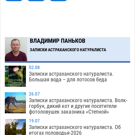
В Астрахани несовершеннолетнему дали
10:30
условные 1,5 года за найденные 200 г
растения с наркотой
06.08
294
Загрузить еще
ВЛАДИМИР ПАНЬКОВ
ЗАПИСКИ АСТРАХАНСКОГО НАТУРАЛИСТА
02.08
Записки астраханского натуралиста.
Большая вода – для лотосов беда
26.07
Записки астраханского натуралиста. Волк-
горбун, дикий кот и другие посетители
фотоловушек заказника «Степной»
19.07
Записки астраханского натуралиста. Об
итогах половодья-2026