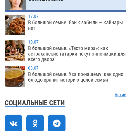
зеленые зоны на автоматический полив
06.08
244
17.07
В большой семье. Язык забыли — кайнары
Скончался второй ребенок после пожара в
13:13
нет
Астрахани
06.08
610
10.07
Астраханские гандболисты с крупной победы
12:49
В большой семье. «Тесто мира»: как
стартовали на Всероссийской Спартакиаде
астраханские татарки пекут эчпочмаки для
всего двора
06.08
293
03.07
В астраханском селе невестка изрешетила
12:16
В большой семье. Уха по-нашему: как одно
машину свекрови
блюдо хранит историю целой семьи
06.08
442
Астраханские приставы выдворили 12
11:45
Архив
нелегалов прямым рейсом из Шереметьево
СОЦИАЛЬНЫЕ СЕТИ
06.08
294
Как астраханцы назвали своих детей в июле
11:08
06.08
308