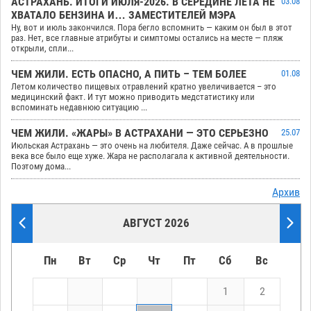
АСТРАХАНЬ. ИТОГИ ИЮЛЯ-2026. В СЕРЕДИНЕ ЛЕТА НЕ
03.08
ХВАТАЛО БЕНЗИНА И… ЗАМЕСТИТЕЛЕЙ МЭРА
Ну, вот и июль закончился. Пора бегло вспомнить — каким он был в этот
раз. Нет, все главные атрибуты и симптомы остались на месте — пляж
открыли, спли...
ЧЕМ ЖИЛИ. ЕСТЬ ОПАСНО, А ПИТЬ – ТЕМ БОЛЕЕ
01.08
Летом количество пищевых отравлений кратно увеличивается – это
медицинский факт. И тут можно приводить медстатистику или
вспоминать недавнюю ситуацию ...
ЧЕМ ЖИЛИ. «ЖАРЫ» В АСТРАХАНИ — ЭТО СЕРЬЕЗНО
25.07
Июльская Астрахань — это очень на любителя. Даже сейчас. А в прошлые
века все было еще хуже. Жара не располагала к активной деятельности.
Поэтому дома...
Архив
АВГУСТ 2026
Пн
Вт
Ср
Чт
Пт
Сб
Вс
1
2