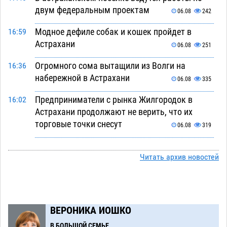
двум федеральным проектам
06.08
242
Модное дефиле собак и кошек пройдет в
16:59
Астрахани
06.08
251
Огромного сома вытащили из Волги на
16:36
набережной в Астрахани
06.08
335
Предприниматели с рынка Жилгородок в
16:02
Астрахани продолжают не верить, что их
торговые точки снесут
06.08
319
Ящерицу из астраханской пустыни поместили
15:22
на новой серебряной монете Банка России
Читать архив новостей
06.08
260
Буддийские святыни из Астрахани выставили
14:35
в музее Пушкина в Москве
06.08
232
ВЕРОНИКА ИОШКО
Мэрия Астрахани переводит городские
13:50
В БОЛЬШОЙ СЕМЬЕ