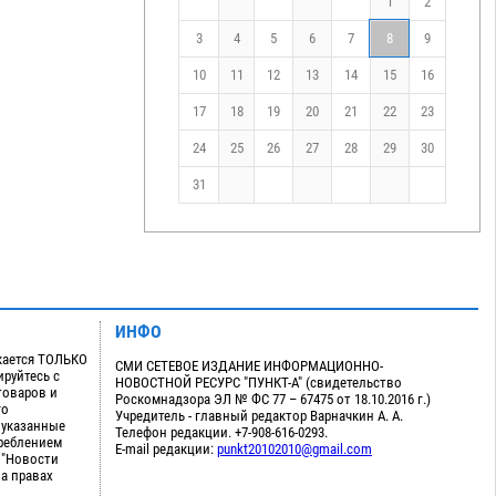
1
2
3
4
5
6
7
8
9
10
11
12
13
14
15
16
17
18
19
20
21
22
23
24
25
26
27
28
29
30
31
ИНФО
кается ТОЛЬКО
СМИ СЕТЕВОЕ ИЗДАНИЕ ИНФОРМАЦИОННО-
руйтесь с
НОВОСТНОЙ РЕСУРС "ПУНКТ-А" (свидетельство
товаров и
Роскомнадзора ЭЛ № ФС 77 – 67475 от 18.10.2016 г.)
го
Учредитель - главный редактор Варначкин А. А.
 указанные
Телефон редакции. +7-908-616-0293.
треблением
E-mail редакции:
punkt20102010@gmail.com
 "Новости
на правах