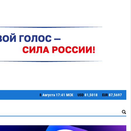
8
Августа
17:41 МСК
USD
81,5018
EUR
87,5697