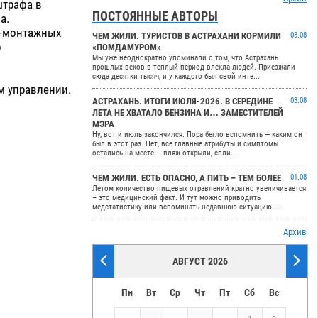
штрафа в
ПОСТОЯННЫЕ АВТОРЫ
а.
о-монтажных
ЧЕМ ЖИЛИ. ТУРИСТОВ В АСТРАХАНИ КОРМИЛИ
08.08
о
«ПОМДАМУРОМ»
Мы уже неоднократно упоминали о том, что Астрахань
прошлых веков в теплый период влекла людей. Приезжали
сюда десятки тысяч, и у каждого был свой инте...
м управлении.
АСТРАХАНЬ. ИТОГИ ИЮЛЯ-2026. В СЕРЕДИНЕ
03.08
ЛЕТА НЕ ХВАТАЛО БЕНЗИНА И… ЗАМЕСТИТЕЛЕЙ
МЭРА
Ну, вот и июль закончился. Пора бегло вспомнить — каким он
был в этот раз. Нет, все главные атрибуты и симптомы
остались на месте — пляж открыли, спли...
ЧЕМ ЖИЛИ. ЕСТЬ ОПАСНО, А ПИТЬ – ТЕМ БОЛЕЕ
01.08
Летом количество пищевых отравлений кратно увеличивается
– это медицинский факт. И тут можно приводить
медстатистику или вспоминать недавнюю ситуацию ...
Архив
АВГУСТ 2026
Пн
Вт
Ср
Чт
Пт
Сб
Вс