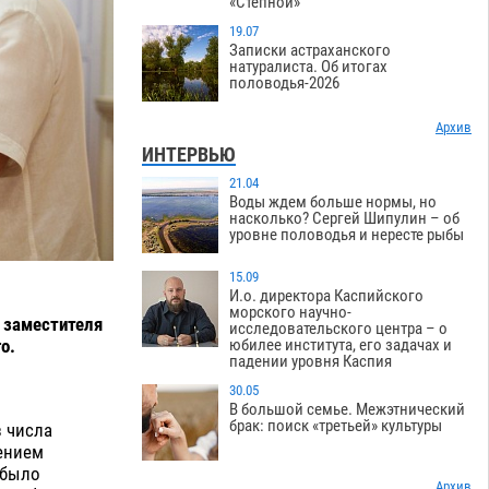
«Степной»
19.07
Записки астраханского
натуралиста. Об итогах
половодья-2026
Архив
ИНТЕРВЬЮ
21.04
Воды ждем больше нормы, но
насколько? Сергей Шипулин – об
уровне половодья и нересте рыбы
15.09
И.о. директора Каспийского
морского научно-
 заместителя
исследовательского центра – о
юбилее института, его задачах и
о.
падении уровня Каспия
30.05
В большой семье. Межэтнический
брак: поиск «третьей» культуры
 числа
ением
 было
Архив