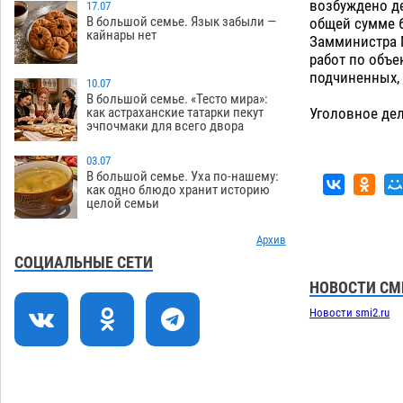
возбуждено д
Астраханский котлован с мусором
17.07
17:09
В большой семье. Язык забыли —
общей сумме 6
угрожает плодородию Харабалинского
кайнары нет
Замминистра 
района
07.08
520
работ по объ
подчиненных,
Игорь Редькин проинспектировал
16:24
10.07
коммунальную готовность
В большой семье. «Тесто мира»:
как астраханские татарки пекут
Уголовное дел
астраханского земельного массива
эчпочмаки для всего двора
для льготников
07.08
517
03.07
Тяга к сверхскоростям обошлась
15:28
В большой семье. Уха по-нашему:
астраханской логистической
как одно блюдо хранит историю
целой семьи
компании в 400 тысяч рублей
07.08
548
Архив
Астраханские кутилы сменили барные
14:44
СОЦИАЛЬНЫЕ СЕТИ
стойки на полицейские дежурки
НОВОСТИ СМ
07.08
559
Новости smi2.ru
С 11 августа астраханские водоемы
14:09
обеспечат притоком в семь тысяч
кубов
07.08
1312
13:29