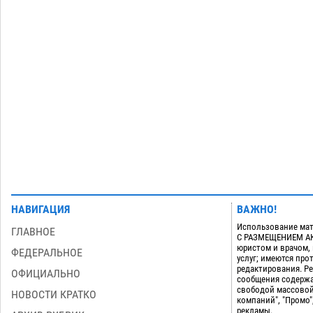
Астраханский аэропорт попробует
отбиться от ворон в апелляционном
суде
07.08
553
Астраханские археологи откопали
12:53
древнюю помойку
07.08
730
Загрузить еще
НАВИГАЦИЯ
ВАЖНО!
Использование мат
ГЛАВНОЕ
С РАЗМЕЩЕНИЕМ АКТ
юристом и врачом,
ФЕДЕРАЛЬНОЕ
услуг; имеются пр
редактирования. Ре
ОФИЦИАЛЬНО
сообщения содержа
свободой массовой
НОВОСТИ КРАТКО
компаний", "Промо"
рекламы.