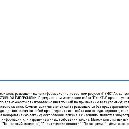
ериалов, размещенных на информационно-новостном ресурсе «ПУНКТ-А», допус
ИВНОЙ ГИПЕРСЫЛКИ. Перед чтением материалов сайта "ПУНКТ-А" проконсульти
 по возможности ознакомьтесь с инструкцией по применению всех упомянутых 
отивопоказания. Комментарии читателей сайта размещаются без предварительно
дакция оставляет за собой право удалить их с сайта или отредактировать, если
т ненормативную лексику, оскорбления, призывы к насилию, являются злоупо
 информации или нарушением иных требований закона. Материалы с плашками
, "Партнерский материал", "Политические новости", "Пресс - релиз" публикуются 