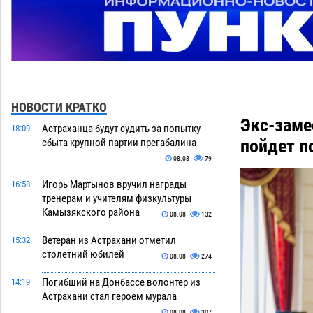
НОВОСТИ КРАТКО
Экс-заме
Астраханца будут судить за попытку
18:09
пойдет п
сбыта крупной партии прегабалина
08.08
79
Игорь Мартынов вручил награды
16:58
тренерам и учителям физкультуры
Камызякского района
08.08
132
Ветеран из Астрахани отметил
15:32
столетний юбилей
08.08
274
Погибший на Донбассе волонтер из
14:19
Астрахани стал героем мурала
08.08
307