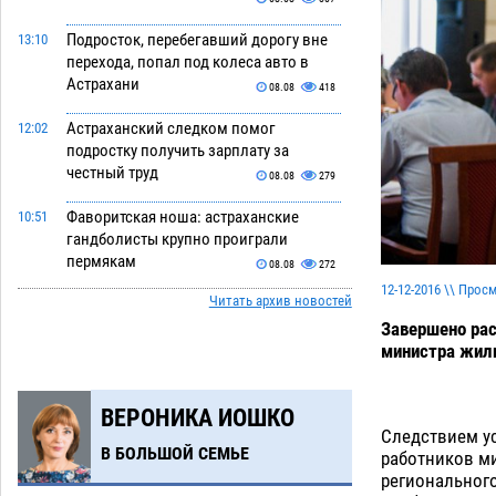
Подросток, перебегавший дорогу вне
13:10
перехода, попал под колеса авто в
Астрахани
08.08
418
Астраханский следком помог
12:02
подростку получить зарплату за
честный труд
08.08
279
Фаворитская ноша: астраханские
10:51
гандболисты крупно проиграли
пермякам
08.08
272
12-12-2016 \\ Прос
Читать архив новостей
Лидеры чеченской диаспоры в
09:00
Астрахани осудили выходку молодого
Завершено рас
лихача с улицы Никольской
министра жили
08.08
652
ВЕРОНИКА ИОШКО
Завтра астраханцы проведут день в
18:00
Следствием ус
режиме экстремальной температурной
В БОЛЬШОЙ СЕМЬЕ
работников м
нагрузки
07.08
667
региональног