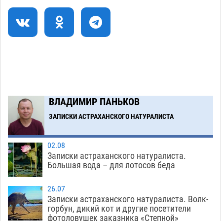
коммунальную готовность астраханского
земельного массива для льготников
07.08
550
Тяга к сверхскоростям обошлась
15:28
астраханской логистической компании в 400
тысяч рублей
07.08
575
Астраханские кутилы сменили барные стойки
14:44
ВЛАДИМИР ПАНЬКОВ
на полицейские дежурки
07.08
588
ЗАПИСКИ АСТРАХАНСКОГО НАТУРАЛИСТА
Загрузить еще
02.08
Записки астраханского натуралиста.
Большая вода – для лотосов беда
26.07
Записки астраханского натуралиста. Волк-
горбун, дикий кот и другие посетители
фотоловушек заказника «Степной»