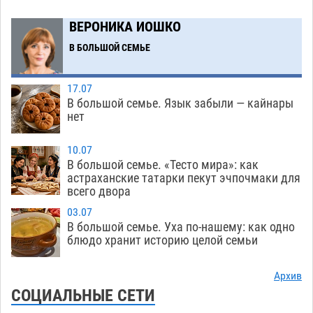
получить зарплату за честный труд
08.08
333
ВЕРОНИКА ИОШКО
Фаворитская ноша: астраханские
10:51
В БОЛЬШОЙ СЕМЬЕ
гандболисты крупно проиграли пермякам
08.08
306
17.07
В большой семье. Язык забыли — кайнары
Лидеры чеченской диаспоры в Астрахани
09:00
нет
осудили выходку молодого лихача с улицы
Никольской
08.08
713
10.07
В большой семье. «Тесто мира»: как
Завтра астраханцы проведут день в режиме
18:00
астраханские татарки пекут эчпочмаки для
всего двора
экстремальной температурной нагрузки
07.08
711
03.07
В большой семье. Уха по-нашему: как одно
Астраханский котлован с мусором угрожает
17:09
блюдо хранит историю целой семьи
плодородию Харабалинского района
07.08
549
Архив
СОЦИАЛЬНЫЕ СЕТИ
Игорь Редькин проинспектировал
16:24