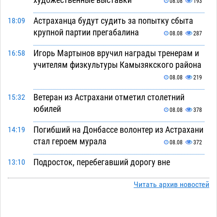
08.08
193
Астраханца будут судить за попытку сбыта
18:09
крупной партии прегабалина
08.08
287
Игорь Мартынов вручил награды тренерам и
16:58
учителям физкультуры Камызякского района
08.08
219
Ветеран из Астрахани отметил столетний
15:32
юбилей
08.08
378
Погибший на Донбассе волонтер из Астрахани
14:19
стал героем мурала
08.08
372
Подросток, перебегавший дорогу вне
13:10
перехода, попал под колеса авто в Астрахани
Читать архив новостей
08.08
512
Астраханский следком помог подростку
12:02