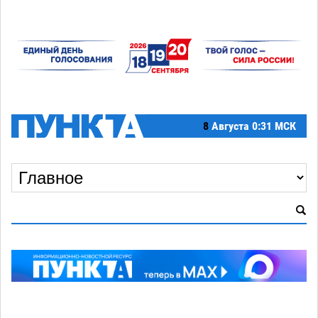
8
Августа
0:31 МСК