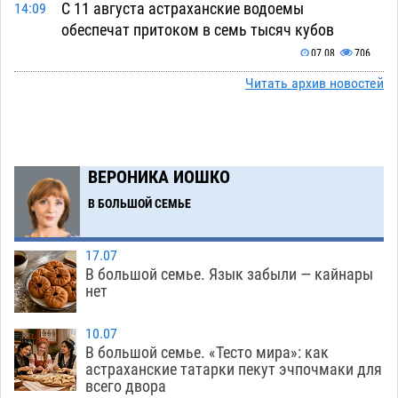
С 11 августа астраханские водоемы
14:09
обеспечат притоком в семь тысяч кубов
07.08
706
Читать архив новостей
Астраханский аэропорт попробует отбиться
13:29
от ворон в апелляционном суде
07.08
377
Астраханские археологи откопали древнюю
12:53
помойку
ВЕРОНИКА ИОШКО
07.08
563
В БОЛЬШОЙ СЕМЬЕ
В Астрахани подросток угнал мотоцикл и
11:58
похитил чужие мобильник с банковскими
картами
07.08
343
17.07
В большой семье. Язык забыли — кайнары
Астраханцев ждут на парковом газоне с
11:20
нет
призами и эрмитажными котами
07.08
301
10.07
Астраханский суд встал на сторону МЧС в
10:43
В большой семье. «Тесто мира»: как
астраханские татарки пекут эчпочмаки для
споре за возврат униформы
07.08
417
всего двора