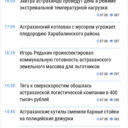
Завтра астраханцы проведут день в режиме
18:00
экстремальной температурной нагрузки
07.08
387
Астраханский котлован с мусором угрожает
17:09
плодородию Харабалинского района
07.08
287
Игорь Редькин проинспектировал
16:24
коммунальную готовность астраханского
земельного массива для льготников
07.08
297
Тяга к сверхскоростям обошлась
15:28
астраханской логистической компании в 400
тысяч рублей
07.08
350
Астраханские кутилы сменили барные стойки
14:44
на полицейские дежурки
07.08
363