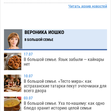
Ящерицу из астраханской пустыни поместили
15:22
на новой серебряной монете Банка России
Читать архив новостей
06.08
281
Буддийские святыни из Астрахани выставили
14:35
в музее Пушкина в Москве
06.08
256
ВЕРОНИКА ИОШКО
Мэрия Астрахани переводит городские
13:50
В БОЛЬШОЙ СЕМЬЕ
зеленые зоны на автоматический полив
06.08
268
17.07
В большой семье. Язык забыли — кайнары
Скончался второй ребенок после пожара в
13:13
нет
Астрахани
06.08
655
10.07
Астраханские гандболисты с крупной победы
12:49
В большой семье. «Тесто мира»: как
стартовали на Всероссийской Спартакиаде
астраханские татарки пекут эчпочмаки для
всего двора
06.08
318
03.07
В астраханском селе невестка изрешетила
12:16
В большой семье. Уха по-нашему: как одно
машину свекрови
блюдо хранит историю целой семьи
06.08
470