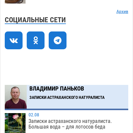
Астраханские приставы выдворили 12
11:45
Архив
нелегалов прямым рейсом из Шереметьево
СОЦИАЛЬНЫЕ СЕТИ
06.08
318
Как астраханцы назвали своих детей в июле
11:08
06.08
332
В Астрахани несовершеннолетнему дали
10:30
условные 1,5 года за найденные 200 г
растения с наркотой
06.08
316
Загрузить еще
ВЛАДИМИР ПАНЬКОВ
ЗАПИСКИ АСТРАХАНСКОГО НАТУРАЛИСТА
02.08
Записки астраханского натуралиста.
Большая вода – для лотосов беда