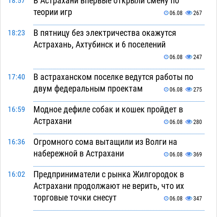
В Астрахани впервые открыли смену по
18:57
теории игр
06.08
267
В пятницу без электричества окажутся
18:23
Астрахань, Ахтубинск и 6 поселений
06.08
247
В астраханском поселке ведутся работы по
17:40
двум федеральным проектам
06.08
275
Модное дефиле собак и кошек пройдет в
16:59
Астрахани
06.08
280
Огромного сома вытащили из Волги на
16:36
набережной в Астрахани
06.08
369
Предприниматели с рынка Жилгородок в
16:02
Астрахани продолжают не верить, что их
торговые точки снесут
06.08
347