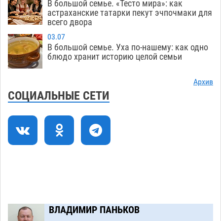
В большой семье. «Тесто мира»: как
Астраханский следком помог подростку
12:02
астраханские татарки пекут эчпочмаки для
получить зарплату за честный труд
всего двора
08.08
475
03.07
В большой семье. Уха по-нашему: как одно
Фаворитская ноша: астраханские
10:51
блюдо хранит историю целой семьи
гандболисты крупно проиграли пермякам
08.08
439
Архив
СОЦИАЛЬНЫЕ СЕТИ
Лидеры чеченской диаспоры в Астрахани
09:00
осудили выходку молодого лихача с улицы
Никольской
08.08
977
Завтра астраханцы проведут день в режиме
18:00
экстремальной температурной нагрузки
07.08
844
Загрузить еще
ВЛАДИМИР ПАНЬКОВ