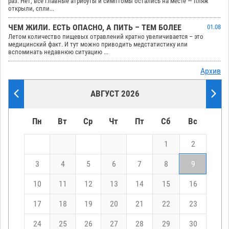
раз. Нет, все главные атрибуты и симптомы остались на месте — пляж
открыли, спли...
ЧЕМ ЖИЛИ. ЕСТЬ ОПАСНО, А ПИТЬ – ТЕМ БОЛЕЕ
01.08
Летом количество пищевых отравлений кратно увеличивается – это
медицинский факт. И тут можно приводить медстатистику или
вспоминать недавнюю ситуацию ...
Архив
АВГУСТ 2026
Пн
Вт
Ср
Чт
Пт
Сб
Вс
1
2
3
4
5
6
7
8
9
10
11
12
13
14
15
16
17
18
19
20
21
22
23
24
25
26
27
28
29
30