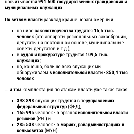
насчитывается
991 600 государственных гражданских и
муниципальных служащих
.
По ветвям власти
расклад крайне неравномерный:
на ниве
законотворчества
трудятся
15,5 тыс.
человек
(это аппараты региональных заксобраний,
депутаты на постоянной основе, муниципальные
советы депутатов и т.д.);
в
судах и прокуратуре
трудится
109,5 тыс.
служащих;
но, конечно, больше всех служащих мы
обнаруживаем
в исполнительной власти
-
850,4 тыс
человек
... и там комплектация по этажам власти уже такая такая:
398 898
служащих трудятся в
теруправлениях
федеральных структур
(ФЕД),
165 995
человек - в органах
исполнительной власти
регионов
(РЕГ) и
285 538
человек - в
мэриях, райадминистрациях и
сельсоветах
(МУН).