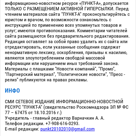
информационно-новостном ресурсе «ПУНКТ-А», допускается
ТОЛЬКО С РАЗМЕЩЕНИЕМ АКТИВНОЙ ГИПЕРСЫЛКИ. Перед
чтением материалов сайта "ПУНКТ-А" проконсультируйтесь с
юристом и врачом, по возможности ознакомьтесь с
инструкцией по применению всех упомянутых товаров и
услуг; имеются противопоказания. Комментарии читателей
сайта размещаются без предварительного редактирования.
Редакция оставляет за собой право удалить их с сайта или
отредактировать, если указанные сообщения содержат
ненормативную лексику, оскорбления, призывы к насилию,
являются злоупотреблением свободой массовой
информации или нарушением иных требований закона.
Материалы с плашками "Новости компаний", "Промо",
"Партнерский материал", "Политические новости", "Пресс -
релиз" публикуются на правах рекламы.
ИНФО
СМИ СЕТЕВОЕ ИЗДАНИЕ ИНФОРМАЦИОННО-НОВОСТНОЙ
РЕСУРС "ПУНКТ-А" (свидетельство Роскомнадзора ЭЛ № ФС
77 – 67475 от 18.10.2016 г.)
Учредитель - главный редактор Варначкин А. А.
Телефон редакции. +7-908-616-0293.
E-mail редакции:
punkt20102010@gmail.com