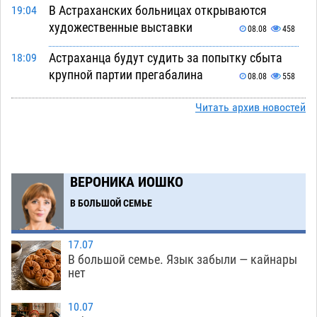
В Астраханских больницах открываются
19:04
художественные выставки
08.08
458
Астраханца будут судить за попытку сбыта
18:09
крупной партии прегабалина
08.08
558
Игорь Мартынов вручил награды тренерам и
16:58
Читать архив новостей
учителям физкультуры Камызякского района
08.08
392
Ветеран из Астрахани отметил столетний
15:32
ВЕРОНИКА ИОШКО
юбилей
08.08
611
В БОЛЬШОЙ СЕМЬЕ
Погибший на Донбассе волонтер из Астрахани
14:19
стал героем мурала
08.08
575
17.07
В большой семье. Язык забыли — кайнары
Подросток, перебегавший дорогу вне
13:10
нет
перехода, попал под колеса авто в Астрахани
08.08
703
10.07