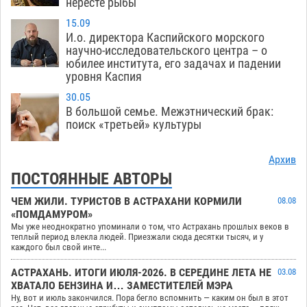
нересте рыбы
15.09
И.о. директора Каспийского морского
научно-исследовательского центра – о
юбилее института, его задачах и падении
уровня Каспия
30.05
В большой семье. Межэтнический брак:
поиск «третьей» культуры
Архив
ПОСТОЯННЫЕ АВТОРЫ
ЧЕМ ЖИЛИ. ТУРИСТОВ В АСТРАХАНИ КОРМИЛИ
08.08
«ПОМДАМУРОМ»
Мы уже неоднократно упоминали о том, что Астрахань прошлых веков в
теплый период влекла людей. Приезжали сюда десятки тысяч, и у
каждого был свой инте...
АСТРАХАНЬ. ИТОГИ ИЮЛЯ-2026. В СЕРЕДИНЕ ЛЕТА НЕ
03.08
ХВАТАЛО БЕНЗИНА И… ЗАМЕСТИТЕЛЕЙ МЭРА
Ну, вот и июль закончился. Пора бегло вспомнить — каким он был в этот