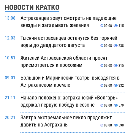
НОВОСТИ КРАТКО
Астраханцев зовут смотреть на падающие
13:08
звезды и загадывать желания
09.08
115
Тысячи астраханцев останутся без горячей
12:03
воды до двадцатого августа
09.08
238
Жителей Астраханской области просят
10:51
присмотреться к прохожим
09.08
315
Большой и Мариинский театры высадятся в
09:01
Астраханском кремле
09.08
332
Начало положено: астраханский «Волгарь»
21:11
одержал первую победу в сезоне
08.08
579
Завтра экстремальное пекло продолжит
20:21
давить на Астрахань
08.08
590