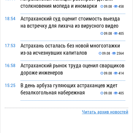
столкновения мопеда и иномарки
09.08
458
Астраханский суд оценит стоимость выезда
18:54
на встречку для лихача из вирусного видео
09.08
405
Астрахань осталась без новой многоэтажки
17:53
из-за исчезнувших капиталов
09.08
2564
Астраханский рынок труда оценил сварщиков
16:58
дороже инженеров
09.08
414
В день арбуза гуляющих астраханцев ждет
15:25
безалкогольная набережная
09.08
405
Поездка в автобусе загнала жительницу
14:12
Астрахани в кредитную яму
Читать архив новостей
09.08
972
Астраханцев зовут смотреть на падающие
13:08
звезды и загадывать желания