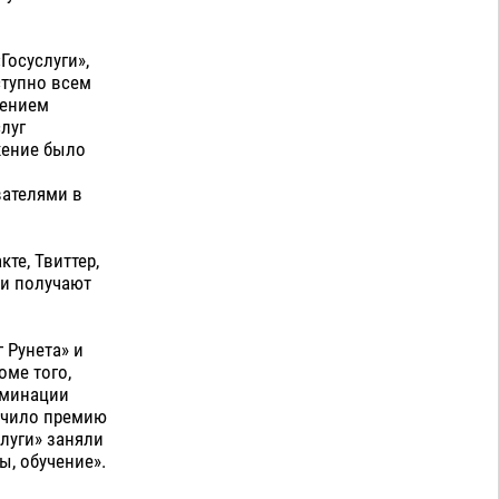
осуслуги»,
ступно всем
жением
луг
жение было
вателями в
те, Твиттер,
 и получают
 Рунета» и
оме того,
оминации
лучило премию
луги» заняли
ы, обучение».