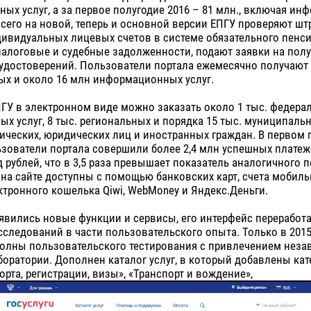
ных услуг, а за первое полугодие 2016 – 81 млн., включая и
всего на новой, теперь и основной версии ЕПГУ проверяют ш
дивидуальных лицевых счетов в системе обязательного пенс
налоговые и судебные задолженности, подают заявки на пол
 удостоверений. Пользователи портала ежемесячно получают
ых и около 16 млн информационных услуг.
ПГУ в электронном виде можно заказать около 1 тыс. федера
ых услуг, 8 тыс. региональных и порядка 15 тыс. муниципальн
ических, юридических лиц и иностранных граждан. В первом 
ьзователи портала совершили более 2,4 млн успешных плате
д рублей, что в 3,5 раза превышает показатель аналогичного 
 на сайте доступны с помощью банковских карт, счета мобиль
ктронного кошелька Qiwi, WebMoney и Яндекс.Деньги.
явились новые функции и сервисы, его интерфейс переработа
сследований в части пользовательского опыта. Только в 2015
волны пользовательского тестирования с привлечением нез
оратории. Дополнен каталог услуг, в который добавлены кат
орта, регистрации, визы», «Транспорт и вождение»,