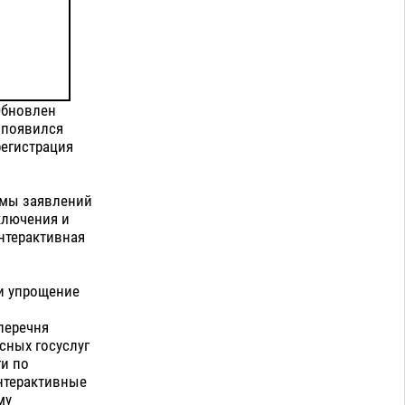
Обновлен
 появился
регистрация
рмы заявлений
ключения и
нтерактивная
и упрощение
перечня
сных госуслуг
ги по
интерактивные
му