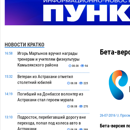
НОВОСТИ КРАТКО
Бета-вер
Игорь Мартынов вручил награды
16:58
тренерам и учителям физкультуры
Камызякского района
08.08
94
Ветеран из Астрахани отметил
15:32
столетний юбилей
08.08
225
Погибший на Донбассе волонтер из
14:19
Астрахани стал героем мурала
08.08
270
26-07-2016 \\ Прос
Подросток, перебегавший дорогу вне
13:10
перехода, попал под колеса авто в
Бета-версия п
Астрахани
08.08
389