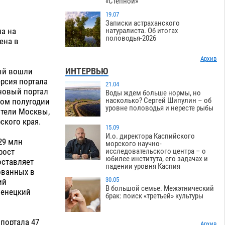
«Степной»
19.07
Записки астраханского
ла на
натуралиста. Об итогах
половодья-2026
ена в
Архив
ИНТЕРВЬЮ
рый вошли
ерсия портала
21.04
 новый портал
Воды ждем больше нормы, но
насколько? Сергей Шипулин – об
вом полугодии
уровне половодья и нересте рыбы
ители Москвы,
ского края.
15.09
И.о. директора Каспийского
29 млн
морского научно-
рост
исследовательского центра – о
юбилее института, его задачах и
оставляет
падении уровня Каспия
ованных в
30.05
ий
В большой семье. Межэтнический
Ненецкий
брак: поиск «третьей» культуры
 портала 47
Архив