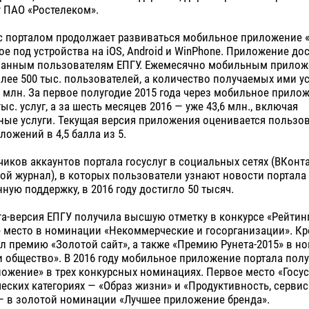
 ПАО «Ростелеком».
 порталом продолжает развиваться мобильное приложение «Г
е под устройства на iOS, Android и WinPhone. Приложение до
ванным пользователям ЕПГУ. Ежемесячно мобильным прило
лее 500 тыс. пользователей, а количество получаемых ими ус
 млн. За первое полугодие 2015 года через мобильное прило
ыс. услуг, а за шесть месяцев 2016 — уже 43,6 млн., включая
ые услуги. Текущая версия приложения оценивается пользо
ложений в 4,5 балла из 5.
иков аккаунтов портала госуслуг в социальных сетях (ВКонтак
ой журнал), в которых пользователи узнают новости портала
ную поддержку, в 2016 году достигло 50 тысяч.
ета-версия ЕПГУ получила высшую отметку в конкурсе «Рейтинг
 место в номинации «Некоммерческие и госорганизации». Кр
л премию «Золотой сайт», а также «Премию Рунета-2015» в н
и общество». В 2016 году мобильное приложение портала по
ожение» в трех конкурсных номинациях. Первое место «Госус
ческих категориях — «Образ жизни» и «Продуктивность, сервис
— в золотой номинации «Лучшее приложение бренда».