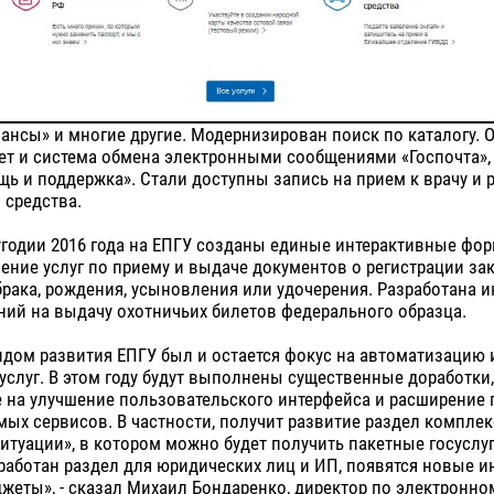
ансы» и многие другие. Модернизирован поиск по каталогу. 
ет и система обмена электронными сообщениями «Госпочта»,
ь и поддержка». Стали доступны запись на прием к врачу и 
 средства.
угодии 2016 года на ЕПГУ созданы единые интерактивные фо
ение услуг по приему и выдаче документов о регистрации за
рака, рождения, усыновления или удочерения. Разработана и
ий на выдачу охотничьих билетов федерального образца.
дом развития ЕПГУ был и остается фокус на автоматизацию 
услуг. В этом году будут выполнены существенные доработки,
 на улучшение пользовательского интерфейса и расширение 
ых сервисов. В частности, получит развитие раздел комплек
туации», в котором можно будет получить пакетные госуслу
работан раздел для юридических лиц и ИП, появятся новые 
жеты», - сказал Михаил Бондаренко, директор по электронно