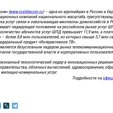
ом» (
www.rostelecom.ru
) – одна из крупнейших в России и Ев
ационных компаний национального масштаба, присутствующа
нка услуг связи и охватывающая миллионы домохозяйств в Р
имает лидирующее положение на российском рынке услуг ШП
количество абонентов услуг ШПД превышает 11,9 млн, а плат
 – более 8,8 млн пользователей, из которых свыше 3,7 млн с
едеральный продукт «Интерактивное ТВ».
 является безусловным лидером рынка телекоммуникационны
ганов государственной власти и корпоративных пользовател
ризнанный технологический лидер в инновационных решения
правительства, облачных вычислений, здравоохранения, обр
, жилищно-коммунальных услуг.
Подробности на
офиц