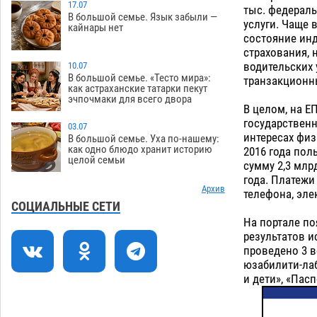
Игорь Редькин проинспектировал
17.07
16:24
тыс. федераль
В большой семье. Язык забыли —
коммунальную готовность
услуги. Чаще 
кайнары нет
астраханского земельного массива
состояние ин
для льготников
страхования, 
07.08
509
водительских
10.07
Тяга к сверхскоростям обошлась
15:28
В большой семье. «Тесто мира»:
транзакционн
как астраханские татарки пекут
астраханской логистической
эчпочмаки для всего двора
компании в 400 тысяч рублей
В целом, на Е
государственн
07.08
541
03.07
интересах физ
В большой семье. Уха по-нашему:
Астраханские кутилы сменили барные
14:44
как одно блюдо хранит историю
2016 года пол
целой семьи
стойки на полицейские дежурки
сумму 2,3 млр
года. Платежи
07.08
550
Архив
телефона, эле
С 11 августа астраханские водоемы
14:09
СОЦИАЛЬНЫЕ СЕТИ
обеспечат притоком в семь тысяч
На портале по
кубов
результатов и
07.08
1300
проведено 3 
Астраханский аэропорт попробует
13:29
юзабилити-лаб
отбиться от ворон в апелляционном
и дети», «Пасп
суде
07.08
546
12:53