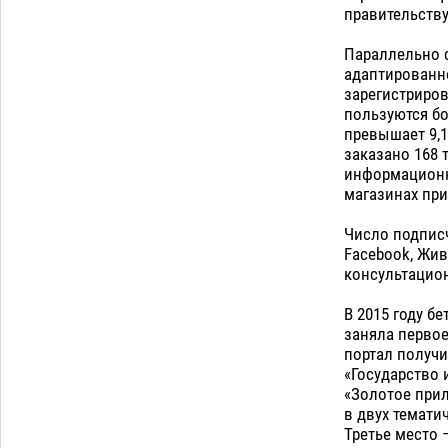
правительству
Параллельно с
адаптированно
зарегистриро
пользуются бо
превышает 9,1
заказано 168 т
информационн
магазинах при
Число подписч
Facebook, Жив
консультацион
В 2015 году б
заняла первое
портал получи
«Государство 
«Золотое прил
в двух темати
Третье место 