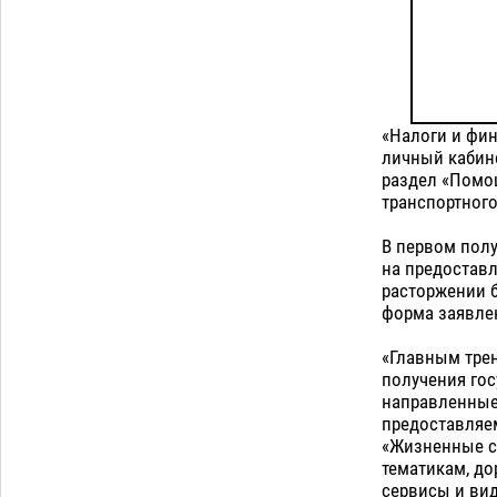
«Налоги и фин
личный кабин
раздел «Помощ
транспортного
В первом пол
на предоставл
расторжении б
форма заявлен
«Главным трен
получения гос
направленные
предоставляем
«Жизненные си
тематикам, до
сервисы и вид