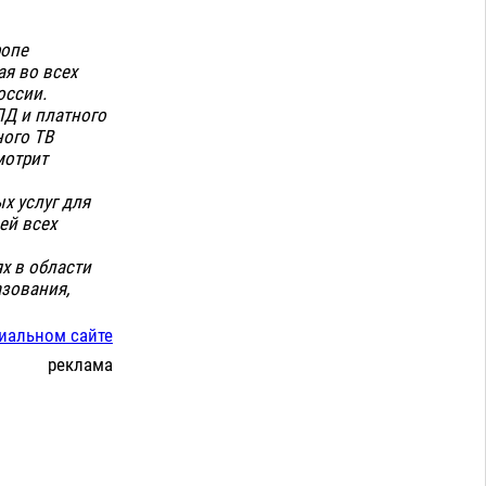
ропе
я во всех
оссии.
Д и платного
ного ТВ
мотрит
х услуг для
ей всех
х в области
азования,
иальном сайте
реклама