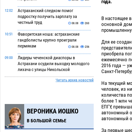
года.
Астраханский следком помог
12:02
подростку получить зарплату за
В настоящее в
честный труд
основной до
08.08
263
промышленную
Фаворитская ноша: астраханские
10:51
гандболисты крупно проиграли
Для ее созда
пермякам
представители
08.08
256
приобрела поп
Лидеры чеченской диаспоры в
09:00
ежемесячно по
Астрахани осудили выходку молодого
2016 года — у
лихача с улицы Никольской
Санкт-Петербу
08.08
635
Читать архив новостей
На текущий мо
Завтра астраханцы проведут день в
18:00
человек, из н
режиме экстремальной температурной
количества по
нагрузки
более 1 млн ч
07.08
656
ЕПГУ, превыша
ВЕРОНИКА ИОШКО
Астраханский котлован с мусором
17:09
автономный ок
угрожает плодородию Харабалинского
автономный о
В БОЛЬШОЙ СЕМЬЕ
района
07.08
511
За первые шес