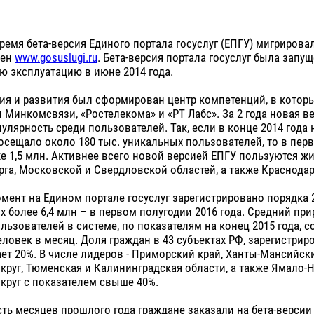
ремя бета-версия Единого портала госуслуг (ЕПГУ) мигрирова
мен
www.gosuslugi.ru
. Бета-версия портала госуслуг была запущ
 эксплуатацию в июне 2014 года.
ния и развития был сформирован центр компетенций, в кото
 Минкомсвязи, «Ростелекома» и «РТ Лабс». За 2 года новая в
улярность среди пользователей. Так, если в конце 2014 года
сещало около 180 тыс. уникальных пользователей, то в пер
же 1,5 млн. Активнее всего новой версией ЕПГУ пользуются ж
рга, Московской и Свердловской областей, а также Краснодар
мент на Едином портале госуслуг зарегистрировано порядка 
их более 6,4 млн – в первом полугодии 2016 года. Средний при
льзователей в системе, по показателям на конец 2015 года, с
еловек в месяц. Доля граждан в 43 субъектах РФ, зарегистрир
ет 20%. В числе лидеров - Приморский край, Ханты-Мансийск
руг, Тюменская и Калининградская области, а также Ямало-
круг с показателем свыше 40%.
ть месяцев прошлого года граждане заказали на бета-версии