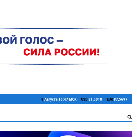
8
Августа
16:47 МСК
USD
81,5018
EUR
87,5697