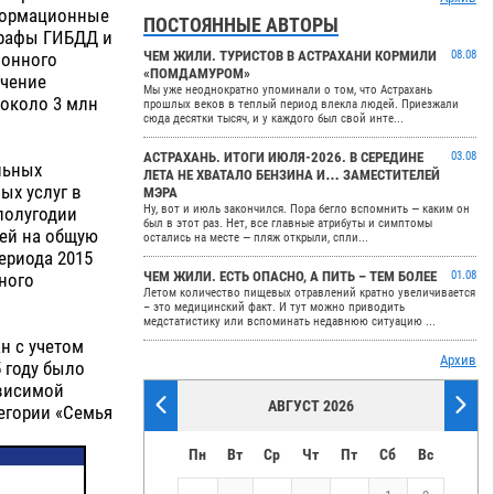
нформационные
ПОСТОЯННЫЕ АВТОРЫ
трафы ГИБДД и
ЧЕМ ЖИЛИ. ТУРИСТОВ В АСТРАХАНИ КОРМИЛИ
08.08
ионного
«ПОМДАМУРОМ»
учение
Мы уже неоднократно упоминали о том, что Астрахань
 около 3 млн
прошлых веков в теплый период влекла людей. Приезжали
сюда десятки тысяч, и у каждого был свой инте...
АСТРАХАНЬ. ИТОГИ ИЮЛЯ-2026. В СЕРЕДИНЕ
03.08
льных
ЛЕТА НЕ ХВАТАЛО БЕНЗИНА И… ЗАМЕСТИТЕЛЕЙ
ых услуг в
МЭРА
Ну, вот и июль закончился. Пора бегло вспомнить — каким он
полугодии
был в этот раз. Нет, все главные атрибуты и симптомы
жей на общую
остались на месте — пляж открыли, спли...
периода 2015
ЧЕМ ЖИЛИ. ЕСТЬ ОПАСНО, А ПИТЬ – ТЕМ БОЛЕЕ
01.08
ного
Летом количество пищевых отравлений кратно увеличивается
– это медицинский факт. И тут можно приводить
медстатистику или вспоминать недавнюю ситуацию ...
н с учетом
Архив
 году было
ависимой
АВГУСТ 2026
егории «Семья
Пн
Вт
Ср
Чт
Пт
Сб
Вс