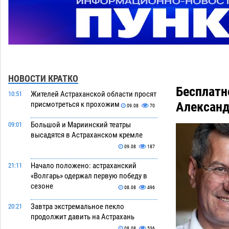
НОВОСТИ КРАТКО
Бесплатн
Жителей Астраханской области просят
10:51
Алексан
присмотреться к прохожим
09.08
70
Большой и Мариинский театры
09:01
высадятся в Астраханском кремле
09.08
187
Начало положено: астраханский
21:11
«Волгарь» одержал первую победу в
сезоне
08.08
496
Завтра экстремальное пекло
20:21
продолжит давить на Астрахань
08.08
536