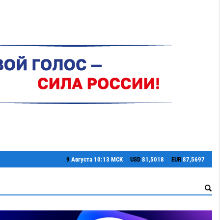
9
Августа
10:13 МСК
USD
81,5018
EUR
87,5697