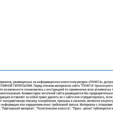
ериалов, размещенных на информационно-новостном ресурсе «ПУНКТ-А», допус
ИВНОЙ ГИПЕРСЫЛКИ. Перед чтением материалов сайта "ПУНКТ-А" проконсульти
 по возможности ознакомьтесь с инструкцией по применению всех упомянутых 
отивопоказания. Комментарии читателей сайта размещаются без предварительно
дакция оставляет за собой право удалить их с сайта или отредактировать, если
т ненормативную лексику, оскорбления, призывы к насилию, являются злоупо
 информации или нарушением иных требований закона. Материалы с плашками
, "Партнерский материал", "Политические новости", "Пресс - релиз" публикуются 