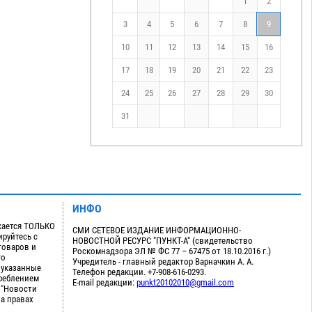
1
2
3
4
5
6
7
8
9
10
11
12
13
14
15
16
17
18
19
20
21
22
23
24
25
26
27
28
29
30
31
ИНФО
кается ТОЛЬКО
СМИ СЕТЕВОЕ ИЗДАНИЕ ИНФОРМАЦИОННО-
руйтесь с
НОВОСТНОЙ РЕСУРС "ПУНКТ-А" (свидетельство
товаров и
Роскомнадзора ЭЛ № ФС 77 – 67475 от 18.10.2016 г.)
го
Учредитель - главный редактор Варначкин А. А.
 указанные
Телефон редакции. +7-908-616-0293.
треблением
E-mail редакции:
punkt20102010@gmail.com
 "Новости
на правах