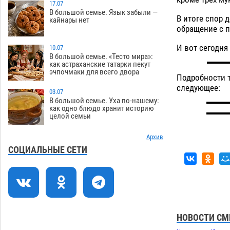
Астрахани
17.07
08.08
656
В большой семье. Язык забыли —
В итоге спор 
кайнары нет
Астраханский следком помог
12:02
обращение с п
подростку получить зарплату за
честный труд
И вот сегодня
10.07
08.08
442
В большой семье. «Тесто мира»:
как астраханские татарки пекут
Фаворитская ноша: астраханские
10:51
эчпочмаки для всего двора
гандболисты крупно проиграли
Подробности т
пермякам
следующее:
08.08
412
03.07
В большой семье. Уха по-нашему:
Лидеры чеченской диаспоры в
09:00
как одно блюдо хранит историю
целой семьи
Астрахани осудили выходку молодого
лихача с улицы Никольской
Архив
08.08
893
СОЦИАЛЬНЫЕ СЕТИ
Завтра астраханцы проведут день в
18:00
режиме экстремальной температурной
нагрузки
07.08
819
Астраханский котлован с мусором
17:09
угрожает плодородию Харабалинского
НОВОСТИ СМ
района
07.08
639