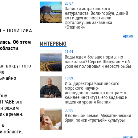
26.07
Записки астраханского
натуралиста. Волк-горбун, дикий
кот и другие посетители
фотоловушек заказника
«Степной»
И – ПОЛИТИКА
Архив
лась. Об этом
ИНТЕРВЬЮ
 области
21.04
Воды ждем больше нормы, но
насколько? Сергей Шипулин – об
ал вокруг того
уровне половодья и нересте рыбы
ие
вычайно
15.09
И.о. директора Каспийского
морского научно-
исследовательского центра – о
ону
юбилее института, его задачах и
ПРАВЕ это
падении уровня Каспия
ен режим
30.05
их времен.
В большой семье. Межэтнический
брак: поиск «третьей» культуры
 к
й области,
Архив