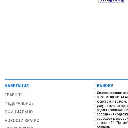
Новости smi2.ru
Игорь Редькин проинспектировал
16:24
коммунальную готовность
астраханского земельного массива
для льготников
07.08
654
Загрузить еще
НАВИГАЦИЯ
ВАЖНО!
Использование мат
ГЛАВНОЕ
С РАЗМЕЩЕНИЕМ АКТ
юристом и врачом,
ФЕДЕРАЛЬНОЕ
услуг; имеются пр
редактирования. Ре
ОФИЦИАЛЬНО
сообщения содержа
свободой массовой
НОВОСТИ КРАТКО
компаний", "Промо"
рекламы.