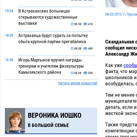
В Астраханских больницах
19:04
06-02-2013 \\ Прос
открываются художественные
выставки
08.08
418
Астраханца будут судить за попытку
18:09
Скандальная с
сбыта крупной партии прегабалина
сообщил неско
08.08
499
Александр Жи
Игорь Мартынов вручил награды
16:58
Как уже
сообщ
тренерам и учителям физкультуры
факта, что мэ
Камызякского района
08.08
356
школьников и
возбудилась, 
Читать архив новостей
Ветеран из Астрахани отметил
15:32
столетний юбилей
08.08
567
Тем не менее 
муниципалите
Погибший на Донбассе волонтер из
14:19
делать, если 
Астрахани стал героем мурала
жесткой экон
ВЕРОНИКА ИОШКО
08.08
534
Также предста
В БОЛЬШОЙ СЕМЬЕ
Подросток, перебегавший дорогу вне
13:10
компетенции 
перехода, попал под колеса авто в
кроме трех му