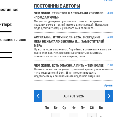
ПОСТОЯННЫЕ АВТОРЫ
лективное
ЧЕМ ЖИЛИ. ТУРИСТОВ В АСТРАХАНИ КОРМИЛИ
08.08
«ПОМДАМУРОМ»
Мы уже неоднократно упоминали о том, что Астрахань
ттере:
прошлых веков в теплый период влекла людей. Приезжали
сюда десятки тысяч, и у каждого был свой инте...
АСТРАХАНЬ. ИТОГИ ИЮЛЯ-2026. В СЕРЕДИНЕ
03.08
поясняет лишь
ЛЕТА НЕ ХВАТАЛО БЕНЗИНА И… ЗАМЕСТИТЕЛЕЙ
МЭРА
Ну, вот и июль закончился. Пора бегло вспомнить — каким он
был в этот раз. Нет, все главные атрибуты и симптомы
остались на месте — пляж открыли, спли...
ЧЕМ ЖИЛИ. ЕСТЬ ОПАСНО, А ПИТЬ – ТЕМ БОЛЕЕ
01.08
Летом количество пищевых отравлений кратно увеличивается
– это медицинский факт. И тут можно приводить
медстатистику или вспоминать недавнюю ситуацию ...
Архив
АВГУСТ 2026
Пн
Вт
Ср
Чт
Пт
Сб
Вс