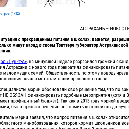
мотров (
1782
)
АСТРАХАНЬ – НОВОСТ
итуация с прекращением питания в школах, кажется, разреши
лько минут назад в своем Твиттере губернатор Астраханской
лкин.
ал «Пункт-А»
, на минувшей неделе разразился громкий сканд
рия Астрахани с нового года прекратила финансировать питан
з малоимущих семей. Общественность по этому поводу чрез
оппозиция начала метать молнии праведного гнева.
специалисты мэрии обосновали свое решение тем, что по зак
т НЕ ОБЯЗАН финансировать подобные мероприятия (хотя и В
имеет профицитный бюджет). Так как в 2013 году мэрией введ
омии, было принято решение не кормить школьников до лучш
витель мэрии заявил, что вопрос питания в школах относится
областного минобразования, которое кормит школьников все
ниципалитетов – Астрахани, Красного Яра и Знаменска.