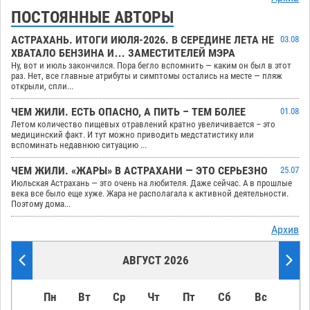
ПОСТОЯННЫЕ АВТОРЫ
АСТРАХАНЬ. ИТОГИ ИЮЛЯ-2026. В СЕРЕДИНЕ ЛЕТА НЕ
03.08
ХВАТАЛО БЕНЗИНА И… ЗАМЕСТИТЕЛЕЙ МЭРА
Ну, вот и июль закончился. Пора бегло вспомнить — каким он был в этот
раз. Нет, все главные атрибуты и симптомы остались на месте — пляж
открыли, спли...
ЧЕМ ЖИЛИ. ЕСТЬ ОПАСНО, А ПИТЬ – ТЕМ БОЛЕЕ
01.08
Летом количество пищевых отравлений кратно увеличивается – это
медицинский факт. И тут можно приводить медстатистику или
вспоминать недавнюю ситуацию ...
ЧЕМ ЖИЛИ. «ЖАРЫ» В АСТРАХАНИ — ЭТО СЕРЬЕЗНО
25.07
Июльская Астрахань — это очень на любителя. Даже сейчас. А в прошлые
века все было еще хуже. Жара не располагала к активной деятельности.
Поэтому дома...
Архив
АВГУСТ 2026
Пн
Вт
Ср
Чт
Пт
Сб
Вс