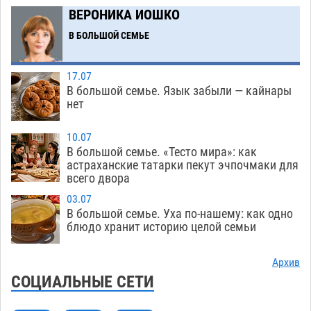
ВЕРОНИКА ИОШКО
Астраханский суд встал на сторону МЧС в
10:43
В БОЛЬШОЙ СЕМЬЕ
споре за возврат униформы
07.08
289
На Всероссийской Спартакиаде астраханские
10:02
17.07
гандболисты уступили казанским «драконам»
В большой семье. Язык забыли — кайнары
нет
07.08
215
Все пострадавшие при пожаре на
09:25
10.07
Краснодарской в Астрахани скончались
В большой семье. «Тесто мира»: как
астраханские татарки пекут эчпочмаки для
07.08
1135
всего двора
Астраханский суд оценил четыре удара по
08:47
03.07
голове полицейского в сто тысяч рублей
В большой семье. Уха по-нашему: как одно
блюдо хранит историю целой семьи
07.08
294
Завтра астраханская жара вновь приблизится
19:36
Архив
к 40-градусному пределу
СОЦИАЛЬНЫЕ СЕТИ
06.08
450
В Астрахани впервые открыли смену по
18:57