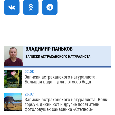
теории игр
06.08
415
В пятницу без электричества окажутся
18:23
Астрахань, Ахтубинск и 6 поселений
06.08
429
В астраханском поселке ведутся работы по
17:40
двум федеральным проектам
06.08
416
ВЛАДИМИР ПАНЬКОВ
ЗАПИСКИ АСТРАХАНСКОГО НАТУРАЛИСТА
Загрузить еще
02.08
Записки астраханского натуралиста.
Большая вода – для лотосов беда
26.07
Записки астраханского натуралиста. Волк-
горбун, дикий кот и другие посетители
фотоловушек заказника «Степной»