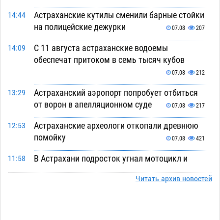
Астраханские кутилы сменили барные стойки
14:44
на полицейские дежурки
07.08
207
С 11 августа астраханские водоемы
14:09
обеспечат притоком в семь тысяч кубов
07.08
212
Астраханский аэропорт попробует отбиться
13:29
от ворон в апелляционном суде
07.08
217
Астраханские археологи откопали древнюю
12:53
помойку
07.08
421
В Астрахани подросток угнал мотоцикл и
11:58
похитил чужие мобильник с банковскими
Читать архив новостей
картами
07.08
251
Астраханцев ждут на парковом газоне с
11:20
призами и эрмитажными котами
07.08
214