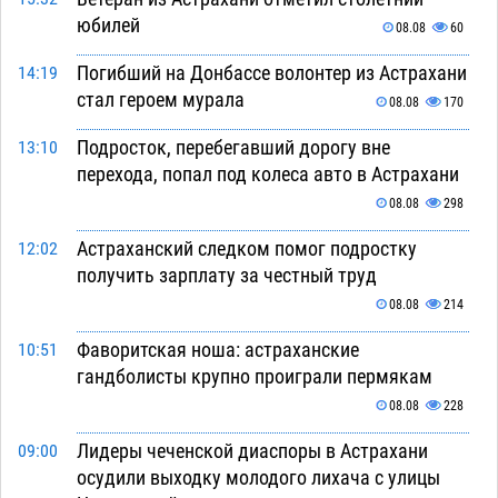
юбилей
08.08
60
Погибший на Донбассе волонтер из Астрахани
14:19
стал героем мурала
08.08
170
Подросток, перебегавший дорогу вне
13:10
перехода, попал под колеса авто в Астрахани
08.08
298
Астраханский следком помог подростку
12:02
получить зарплату за честный труд
08.08
214
Фаворитская ноша: астраханские
10:51
гандболисты крупно проиграли пермякам
08.08
228
Лидеры чеченской диаспоры в Астрахани
09:00
осудили выходку молодого лихача с улицы