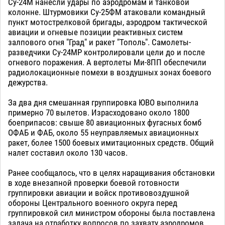
Су-24М нанесли удары по аэродромам и танковой
колонне. Штурмовики Су-25ФМ атаковали командный
пункт мотострелковой бригады, аэродром тактической
авиации и огневые позиции реактивных систем
залпового огня "Град" и ракет "Тополь". Самолеты-
разведчики Су-24МР контролировали цели до и после
огневого поражения. А вертолеты Ми-8ПП обеспечили
радиолокационные помехи в воздушных зонах боевого
дежурства.
За два дня смешанная группировка ЮВО выполнила
примерно 70 вылетов. Израсходовано около 1800
боеприпасов: свыше 80 авиационных фугасных бомб
ОФАБ и ФАБ, около 55 неуправляемых авиационных
ракет, более 1500 боевых имитационных средств. Общий
налет составил около 130 часов.
Ранее сообщалось, что в целях наращивания обстановки
в ходе внезапной проверки боевой готовности
группировки авиации и войск противовоздушной
обороны Центрального военного округа перед
группировкой сил министром обороны была поставлена
задача на отработку вопросов по захвату аэродромов