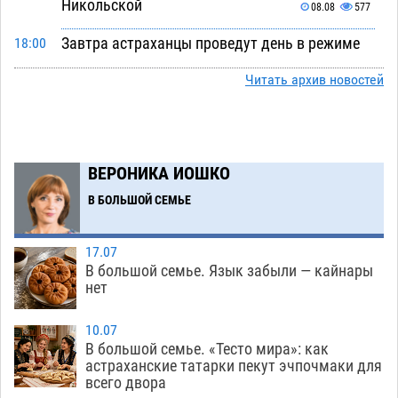
Никольской
08.08
577
Завтра астраханцы проведут день в режиме
18:00
экстремальной температурной нагрузки
Читать архив новостей
07.08
633
Астраханский котлован с мусором угрожает
17:09
плодородию Харабалинского района
ВЕРОНИКА ИОШКО
07.08
491
В БОЛЬШОЙ СЕМЬЕ
Игорь Редькин проинспектировал
16:24
коммунальную готовность астраханского
земельного массива для льготников
17.07
В большой семье. Язык забыли — кайнары
07.08
490
нет
Тяга к сверхскоростям обошлась
15:28
астраханской логистической компании в 400
10.07
В большой семье. «Тесто мира»: как
тысяч рублей
07.08
520
астраханские татарки пекут эчпочмаки для
всего двора
Астраханские кутилы сменили барные стойки
14:44