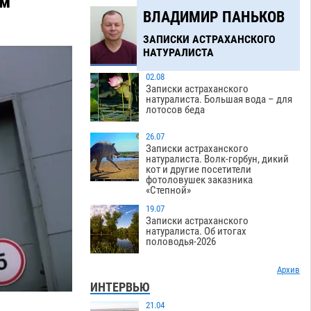
ом
ВЛАДИМИР ПАНЬКОВ
ЗАПИСКИ АСТРАХАНСКОГО
НАТУРАЛИСТА
02.08
Записки астраханского
натуралиста. Большая вода – для
лотосов беда
26.07
Записки астраханского
натуралиста. Волк-горбун, дикий
кот и другие посетители
фотоловушек заказника
«Степной»
19.07
Записки астраханского
натуралиста. Об итогах
половодья-2026
Архив
ИНТЕРВЬЮ
21.04