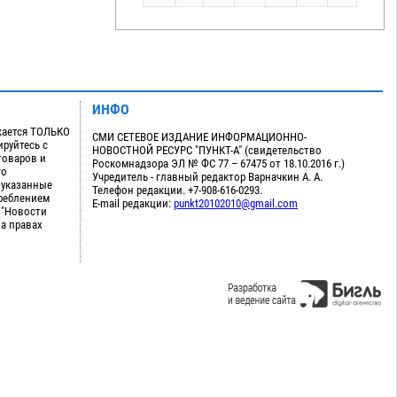
ИНФО
кается ТОЛЬКО
СМИ СЕТЕВОЕ ИЗДАНИЕ ИНФОРМАЦИОННО-
руйтесь с
НОВОСТНОЙ РЕСУРС "ПУНКТ-А" (свидетельство
товаров и
Роскомнадзора ЭЛ № ФС 77 – 67475 от 18.10.2016 г.)
го
Учредитель - главный редактор Варначкин А. А.
 указанные
Телефон редакции. +7-908-616-0293.
треблением
E-mail редакции:
punkt20102010@gmail.com
 "Новости
на правах