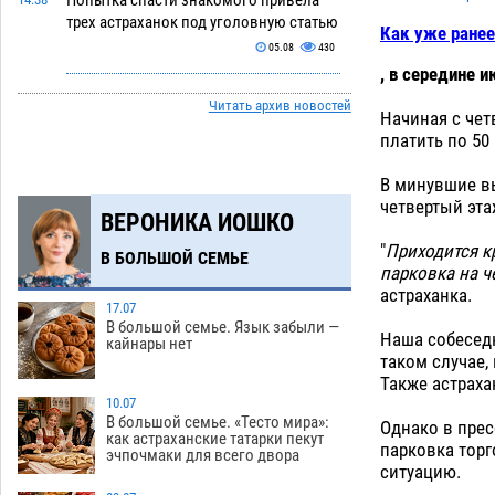
Попытка спасти знакомого привела
трех астраханок под уголовную статью
Как уже ранее
05.08
430
, в середине 
Тысяча четыреста астраханцев
14:00
Читать архив новостей
пересели на электромобили
Начиная с чет
платить по 50 
05.08
427
Глава крупного астраханского города
13:23
В минувшие в
поставил жителей перед непростым
четвертый эта
ВЕРОНИКА ИОШКО
выбором
05.08
1217
"
Приходится кр
В БОЛЬШОЙ СЕМЬЕ
Младенец погиб в крупном пожаре в
12:51
парковка на ч
Астрахани
астраханка.
05.08
479
17.07
В большой семье. Язык забыли —
У астраханца в морозильной камере
12:23
Наша собеседн
кайнары нет
обнаружили почти полсотни
таком случае,
стерлядей
Также астраха
05.08
429
10.07
Астраханец проведет за решеткой 2
11:54
В большой семье. «Тесто мира»:
Однако в прес
как астраханские татарки пекут
года и выплатит миллионный ущерб
парковка торг
эчпочмаки для всего двора
за смертельную небрежность за рулем
ситуацию.
05.08
394