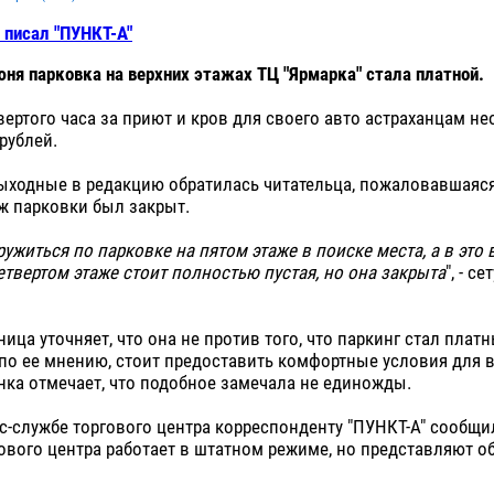
 писал "ПУНКТ-А"
июня
парковка на верхних этажах ТЦ "Ярмарка"
стала платной.
вертого часа за приют и кров для своего авто астраханцам н
рублей.
ыходные в редакцию обратилась читательца, пожаловавшаяся
ж парковки был закрыт.
ужиться по парковке на пятом этаже в поиске места, а в это 
етвертом этаже стоит полностью пустая, но она закрыта
", - се
ица уточняет, что она не против того, что паркинг стал платн
 по ее мнению, стоит предоставить комфортные условия для 
нка отмечает, что подобное замечала не единожды.
с-службе торгового центра корреспонденту "ПУНКТ-А" сообщил
ового центра работает в штатном режиме, но представляют о