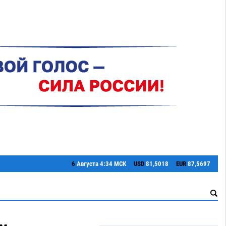
6
Августа
4:34 МСК
USD
81,5018
EUR
87,5697