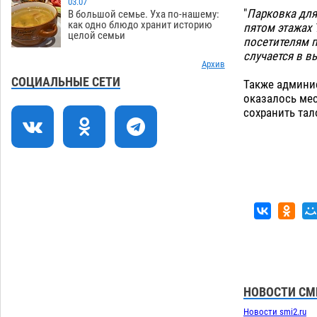
03.07
"
Парковка для
В большой семье. Уха по-нашему:
В Астрахани возле Нового моста
11:22
как одно блюдо хранит историю
пятом этажах 
целой семьи
спасли подростка на пенопласте
посетителям п
случается в в
05.08
460
Архив
Астраханцам ответили на важный
10:48
СОЦИАЛЬНЫЕ СЕТИ
Также админис
вопрос о территориальном отряде
оказалось мес
«Барс»
сохранить та
05.08
413
На астраханских полях начался сбор
10:13
томатов
05.08
341
Строительство на краю земли
09:40
доверили астраханским студентам
05.08
377
Загрузить еще
НОВОСТИ СМ
Новости smi2.ru