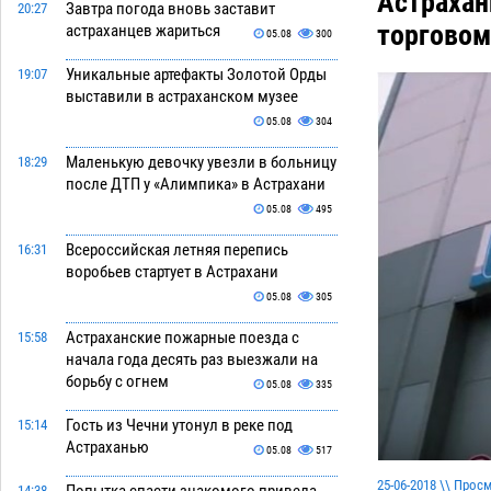
Астрахан
Завтра погода вновь заставит
20:27
торговом
астраханцев жариться
05.08
300
Уникальные артефакты Золотой Орды
19:07
выставили в астраханском музее
05.08
304
Маленькую девочку увезли в больницу
18:29
после ДТП у «Алимпика» в Астрахани
05.08
495
Всероссийская летняя перепись
16:31
воробьев стартует в Астрахани
05.08
305
Астраханские пожарные поезда с
15:58
начала года десять раз выезжали на
борьбу с огнем
05.08
335
Гость из Чечни утонул в реке под
15:14
Астраханью
05.08
517
25-06-2018 \\ Прос
14:38