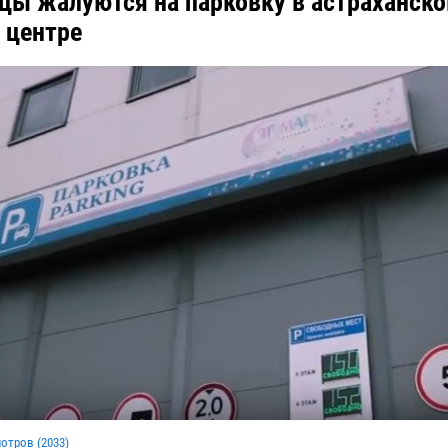
цы жалуются на парковку в астраханск
 центре
мотров (
2033
)