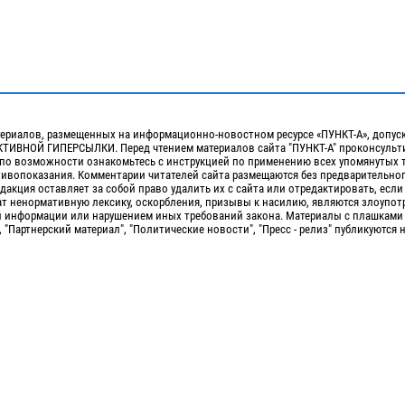
ериалов, размещенных на информационно-новостном ресурсе «ПУНКТ-А», допус
ИВНОЙ ГИПЕРСЫЛКИ. Перед чтением материалов сайта "ПУНКТ-А" проконсульти
 по возможности ознакомьтесь с инструкцией по применению всех упомянутых 
отивопоказания. Комментарии читателей сайта размещаются без предварительно
дакция оставляет за собой право удалить их с сайта или отредактировать, если
т ненормативную лексику, оскорбления, призывы к насилию, являются злоупо
 информации или нарушением иных требований закона. Материалы с плашками
, "Партнерский материал", "Политические новости", "Пресс - релиз" публикуются 