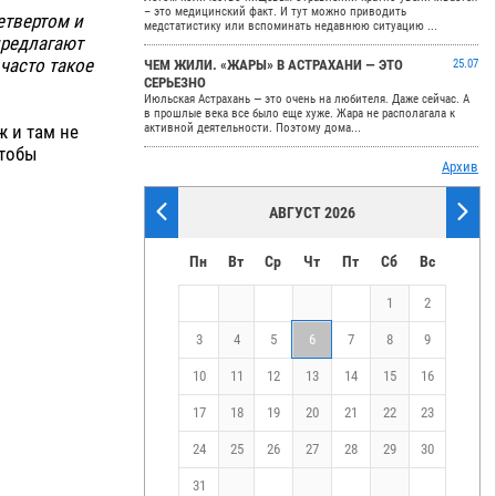
– это медицинский факт. И тут можно приводить
етвертом и
медстатистику или вспоминать недавнюю ситуацию ...
предлагают
часто такое
ЧЕМ ЖИЛИ. «ЖАРЫ» В АСТРАХАНИ — ЭТО
25.07
СЕРЬЕЗНО
Июльская Астрахань — это очень на любителя. Даже сейчас. А
в прошлые века все было еще хуже. Жара не располагала к
ж и там не
активной деятельности. Поэтому дома...
чтобы
Архив
АВГУСТ 2026
Пн
Вт
Ср
Чт
Пт
Сб
Вс
1
2
3
4
5
6
7
8
9
10
11
12
13
14
15
16
17
18
19
20
21
22
23
24
25
26
27
28
29
30
31