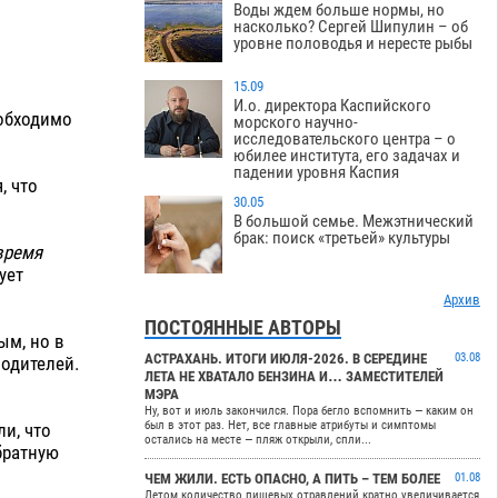
Воды ждем больше нормы, но
насколько? Сергей Шипулин – об
уровне половодья и нересте рыбы
15.09
И.о. директора Каспийского
еобходимо
морского научно-
исследовательского центра – о
юбилее института, его задачах и
падении уровня Каспия
, что
30.05
В большой семье. Межэтнический
брак: поиск «третьей» культуры
время
тует
Архив
ПОСТОЯННЫЕ АВТОРЫ
ым, но в
АСТРАХАНЬ. ИТОГИ ИЮЛЯ-2026. В СЕРЕДИНЕ
03.08
водителей.
ЛЕТА НЕ ХВАТАЛО БЕНЗИНА И… ЗАМЕСТИТЕЛЕЙ
МЭРА
Ну, вот и июль закончился. Пора бегло вспомнить — каким он
был в этот раз. Нет, все главные атрибуты и симптомы
и, что
остались на месте — пляж открыли, спли...
братную
ЧЕМ ЖИЛИ. ЕСТЬ ОПАСНО, А ПИТЬ – ТЕМ БОЛЕЕ
01.08
Летом количество пищевых отравлений кратно увеличивается