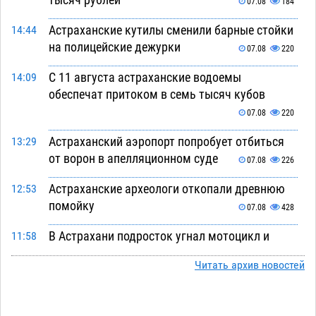
07.08
184
Астраханские кутилы сменили барные стойки
14:44
на полицейские дежурки
07.08
220
С 11 августа астраханские водоемы
14:09
обеспечат притоком в семь тысяч кубов
07.08
220
Астраханский аэропорт попробует отбиться
13:29
от ворон в апелляционном суде
07.08
226
Астраханские археологи откопали древнюю
12:53
помойку
07.08
428
В Астрахани подросток угнал мотоцикл и
11:58
похитил чужие мобильник с банковскими
Читать архив новостей
картами
07.08
255
Астраханцев ждут на парковом газоне с
11:20