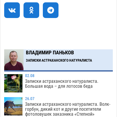
В Астрахани впервые открыли смену по
18:57
теории игр
06.08
418
В пятницу без электричества окажутся
18:23
Астрахань, Ахтубинск и 6 поселений
06.08
432
В астраханском поселке ведутся работы по
17:40
двум федеральным проектам
06.08
417
ВЛАДИМИР ПАНЬКОВ
ЗАПИСКИ АСТРАХАНСКОГО НАТУРАЛИСТА
Загрузить еще
02.08
Записки астраханского натуралиста.
Большая вода – для лотосов беда
26.07
Записки астраханского натуралиста. Волк-
горбун, дикий кот и другие посетители
фотоловушек заказника «Степной»