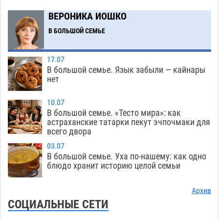
призами и эрмитажными котами
07.08
220
ВЕРОНИКА ИОШКО
Астраханский суд встал на сторону МЧС в
10:43
В БОЛЬШОЙ СЕМЬЕ
споре за возврат униформы
07.08
295
На Всероссийской Спартакиаде астраханские
10:02
17.07
гандболисты уступили казанским «драконам»
В большой семье. Язык забыли — кайнары
нет
07.08
220
Все пострадавшие при пожаре на
09:25
10.07
Краснодарской в Астрахани скончались
В большой семье. «Тесто мира»: как
астраханские татарки пекут эчпочмаки для
07.08
1145
всего двора
Астраханский суд оценил четыре удара по
08:47
03.07
голове полицейского в сто тысяч рублей
В большой семье. Уха по-нашему: как одно
блюдо хранит историю целой семьи
07.08
300
Завтра астраханская жара вновь приблизится
19:36
Архив
к 40-градусному пределу
СОЦИАЛЬНЫЕ СЕТИ
06.08
453