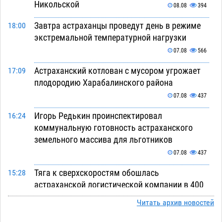
Никольской
08.08
394
Завтра астраханцы проведут день в режиме
18:00
экстремальной температурной нагрузки
07.08
566
Астраханский котлован с мусором угрожает
17:09
плодородию Харабалинского района
07.08
437
Игорь Редькин проинспектировал
16:24
коммунальную готовность астраханского
земельного массива для льготников
07.08
437
Тяга к сверхскоростям обошлась
15:28
астраханской логистической компании в 400
тысяч рублей
07.08
478
Читать архив новостей
Астраханские кутилы сменили барные стойки
14:44