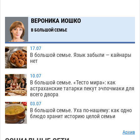
на полицейские дежурки
07.08
479
С 11 августа астраханские водоемы
14:09
ВЕРОНИКА ИОШКО
обеспечат притоком в семь тысяч кубов
В БОЛЬШОЙ СЕМЬЕ
07.08
1118
Астраханский аэропорт попробует отбиться
13:29
17.07
от ворон в апелляционном суде
В большой семье. Язык забыли — кайнары
07.08
489
нет
Астраханские археологи откопали древнюю
12:53
помойку
10.07
07.08
664
В большой семье. «Тесто мира»: как
астраханские татарки пекут эчпочмаки для
В Астрахани подросток угнал мотоцикл и
11:58
всего двора
похитил чужие мобильник с банковскими
картами
03.07
07.08
420
В большой семье. Уха по-нашему: как одно
блюдо хранит историю целой семьи
Астраханцев ждут на парковом газоне с
11:20
призами и эрмитажными котами
07.08
372
Архив
Астраханский суд встал на сторону МЧС в
10:43