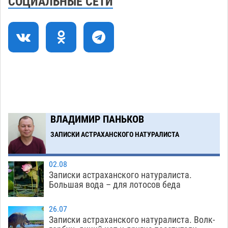
СОЦИАЛЬНЫЕ СЕТИ
споре за возврат униформы
07.08
588
На Всероссийской Спартакиаде астраханские
10:02
гандболисты уступили казанским «драконам»
07.08
356
Все пострадавшие при пожаре на
09:25
Краснодарской в Астрахани скончались
07.08
1584
ВЛАДИМИР ПАНЬКОВ
Астраханский суд оценил четыре удара по
08:47
голове полицейского в сто тысяч рублей
ЗАПИСКИ АСТРАХАНСКОГО НАТУРАЛИСТА
07.08
454
02.08
Записки астраханского натуралиста.
Загрузить еще
Большая вода – для лотосов беда
26.07
Записки астраханского натуралиста. Волк-