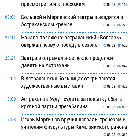
присмотреться к прохожим
09.08
165
Большой и Мариинский театры высадятся в
09:01
Астраханском кремле
09.08
223
Начало положено: астраханский «Волгарь»
21:11
одержал первую победу в сезоне
08.08
520
Завтра экстремальное пекло продолжит
20:21
давить на Астрахань
08.08
547
В Астраханских больницах открываются
19:04
художественные выставки
08.08
425
Астраханца будут судить за попытку сбыта
18:09
крупной партии прегабалина
08.08
509
Игорь Мартынов вручил награды тренерам и
16:58
учителям физкультуры Камызякского района
08.08
363