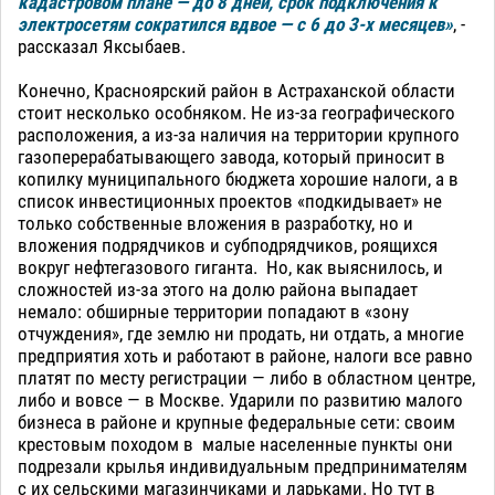
кадастровом плане — до 8 дней, срок подключения к
электросетям сократился вдвое — с 6 до 3-х месяцев»
, -
рассказал Яксыбаев.
Конечно, Красноярский район в Астраханской области
стоит несколько особняком. Не из-за географического
расположения, а из-за наличия на территории крупного
газоперерабатывающего завода, который приносит в
копилку муниципального бюджета хорошие налоги, а в
список инвестиционных проектов «подкидывает» не
только собственные вложения в разработку, но и
вложения подрядчиков и субподрядчиков, роящихся
вокруг нефтегазового гиганта. Но, как выяснилось, и
сложностей из-за этого на долю района выпадает
немало: обширные территории попадают в «зону
отчуждения», где землю ни продать, ни отдать, а многие
предприятия хоть и работают в районе, налоги все равно
платят по месту регистрации — либо в областном центре,
либо и вовсе — в Москве. Ударили по развитию малого
бизнеса в районе и крупные федеральные сети: своим
крестовым походом в малые населенные пункты они
подрезали крылья индивидуальным предпринимателям
с их сельскими магазинчиками и ларьками. Но тут в