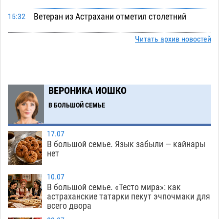
Ветеран из Астрахани отметил столетний
15:32
юбилей
08.08
577
Читать архив новостей
Погибший на Донбассе волонтер из Астрахани
14:19
стал героем мурала
08.08
544
Подросток, перебегавший дорогу вне
13:10
ВЕРОНИКА ИОШКО
перехода, попал под колеса авто в Астрахани
В БОЛЬШОЙ СЕМЬЕ
08.08
666
Астраханский следком помог подростку
12:02
17.07
получить зарплату за честный труд
В большой семье. Язык забыли — кайнары
08.08
449
нет
Фаворитская ноша: астраханские
10:51
10.07
гандболисты крупно проиграли пермякам
В большой семье. «Тесто мира»: как
астраханские татарки пекут эчпочмаки для
08.08
417
всего двора
Лидеры чеченской диаспоры в Астрахани
09:00