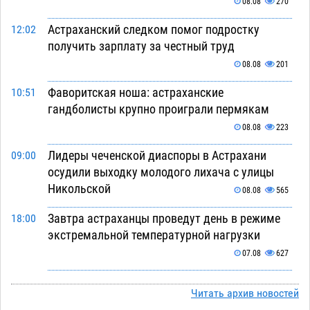
08.08
270
Астраханский следком помог подростку
12:02
получить зарплату за честный труд
08.08
201
Фаворитская ноша: астраханские
10:51
гандболисты крупно проиграли пермякам
08.08
223
Лидеры чеченской диаспоры в Астрахани
09:00
осудили выходку молодого лихача с улицы
Никольской
08.08
565
Завтра астраханцы проведут день в режиме
18:00
экстремальной температурной нагрузки
07.08
627
Астраханский котлован с мусором угрожает
17:09
Читать архив новостей
плодородию Харабалинского района