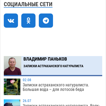
СОЦИАЛЬНЫЕ СЕТИ
Астраханские археологи откопали древнюю
12:53
помойку
07.08
701
В Астрахани подросток угнал мотоцикл и
11:58
похитил чужие мобильник с банковскими
картами
07.08
451
Астраханцев ждут на парковом газоне с
11:20
призами и эрмитажными котами
07.08
404
ВЛАДИМИР ПАНЬКОВ
Астраханский суд встал на сторону МЧС в
10:43
споре за возврат униформы
ЗАПИСКИ АСТРАХАНСКОГО НАТУРАЛИСТА
07.08
619
Загрузить еще
02.08
Записки астраханского натуралиста.
Большая вода – для лотосов беда
26.07
Записки астраханского натуралиста. Волк-