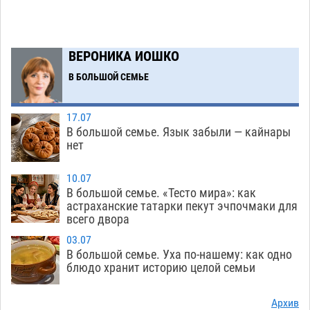
07.08
485
Игорь Редькин проинспектировал
16:24
коммунальную готовность астраханского
ВЕРОНИКА ИОШКО
земельного массива для льготников
В БОЛЬШОЙ СЕМЬЕ
07.08
482
Тяга к сверхскоростям обошлась
15:28
17.07
астраханской логистической компании в 400
В большой семье. Язык забыли — кайнары
нет
тысяч рублей
07.08
514
Астраханские кутилы сменили барные стойки
14:44
10.07
В большой семье. «Тесто мира»: как
на полицейские дежурки
07.08
521
астраханские татарки пекут эчпочмаки для
всего двора
С 11 августа астраханские водоемы
14:09
обеспечат притоком в семь тысяч кубов
03.07
В большой семье. Уха по-нашему: как одно
07.08
1262
блюдо хранит историю целой семьи
Астраханский аэропорт попробует отбиться
13:29
от ворон в апелляционном суде
Архив
07.08
524