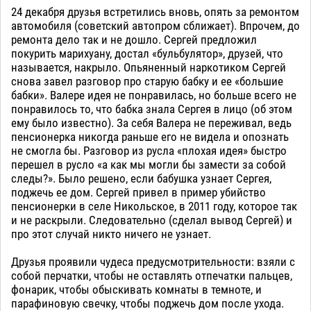
24 декабря друзья встретились вновь, опять за ремонтом
автомобиля (советский автопром сближает). Впрочем, до
ремонта дело так и не дошло. Сергей предложил
покурить марихуану, достал «бульбулятор», друзей, что
называется, накрыло. Опьяненный наркотиком Сергей
снова завел разговор про старую бабку и ее «большие
бабки». Валере идея не понравилась, но больше всего не
понравилось то, что бабка знала Сергея в лицо (об этом
ему было известно). За себя Валера не переживал, ведь
пенсионерка никогда раньше его не видела и опознать
не смогла бы. Разговор из русла «плохая идея» быстро
перешел в русло «а как мы могли бы замести за собой
следы?». Было решено, если бабушка узнает Сергея,
поджечь ее дом. Сергей привел в пример убийство
пенсионерки в селе Никольское, в 2011 году, которое так
и не раскрыли. Следовательно (сделал вывод Сергей) и
про этот случай никто ничего не узнает.
Друзья проявили чудеса предусмотрительности: взяли с
собой перчатки, чтобы не оставлять отпечатки пальцев,
фонарик, чтобы обыскивать комнаты в темноте, и
парафиновую свечку, чтобы поджечь дом после ухода.