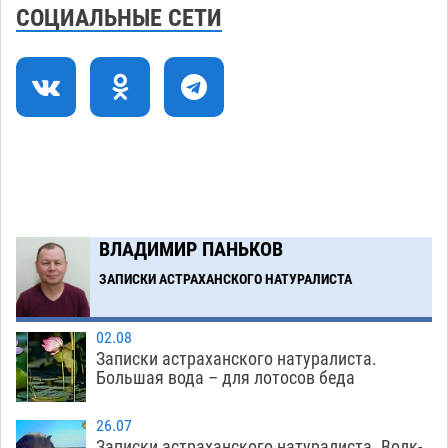
солью астраханских сельхозугодий
СОЦИАЛЬНЫЕ СЕТИ
06.08
368
Завтра погода вновь заставит астраханцев
20:27
жариться
05.08
421
Уникальные артефакты Золотой Орды
19:07
выставили в астраханском музее
05.08
503
Маленькую девочку увезли в больницу после
18:29
ДТП у «Алимпика» в Астрахани
05.08
686
ВЛАДИМИР ПАНЬКОВ
Загрузить еще
ЗАПИСКИ АСТРАХАНСКОГО НАТУРАЛИСТА
02.08
Записки астраханского натуралиста.
Большая вода – для лотосов беда
26.07
Записки астраханского натуралиста. Волк-