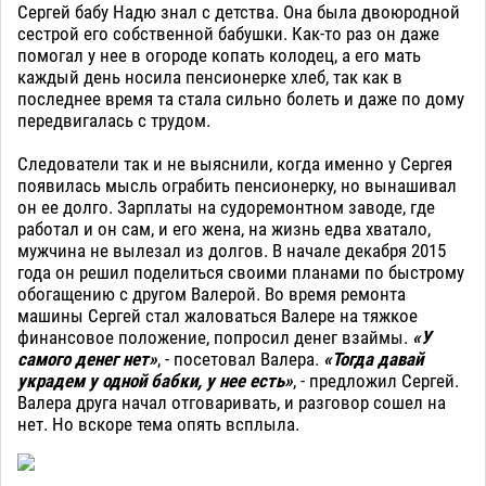
Сергей бабу Надю знал с детства. Она была двоюродной
сестрой его собственной бабушки. Как-то раз он даже
помогал у нее в огороде копать колодец, а его мать
каждый день носила пенсионерке хлеб, так как в
последнее время та стала сильно болеть и даже по дому
передвигалась с трудом.
Следователи так и не выяснили, когда именно у Сергея
появилась мысль ограбить пенсионерку, но вынашивал
он ее долго. Зарплаты на судоремонтном заводе, где
работал и он сам, и его жена, на жизнь едва хватало,
мужчина не вылезал из долгов. В начале декабря 2015
года он решил поделиться своими планами по быстрому
обогащению с другом Валерой. Во время ремонта
машины Сергей стал жаловаться Валере на тяжкое
финансовое положение, попросил денег взаймы.
«У
самого денег нет»
, - посетовал Валера.
«Тогда давай
украдем у одной бабки, у нее есть»
, - предложил Сергей.
Валера друга начал отговаривать, и разговор сошел на
нет. Но вскоре тема опять всплыла.