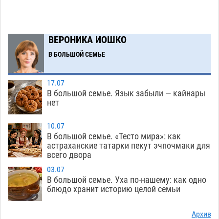
Как астраханцы назвали своих детей в июле
11:08
06.08
218
В Астрахани несовершеннолетнему дали
10:30
ВЕРОНИКА ИОШКО
условные 1,5 года за найденные 200 г
В БОЛЬШОЙ СЕМЬЕ
растения с наркотой
06.08
220
Астраханский детский омбудсмен помогла
09:54
17.07
многодетному отцу вернуть родительские
В большой семье. Язык забыли — кайнары
права
нет
06.08
321
В Астрахани купеческий банк укроют новой
09:13
10.07
крышей за шестнадцать миллионов
В большой семье. «Тесто мира»: как
астраханские татарки пекут эчпочмаки для
06.08
372
всего двора
Астраханские спасатели назвали причину
08:29
03.07
пожара, в котором погиб 3-месячный малыш
В большой семье. Уха по-нашему: как одно
блюдо хранит историю целой семьи
06.08
585
Арендатор заплатит миллионы за порчу
07:38
Архив