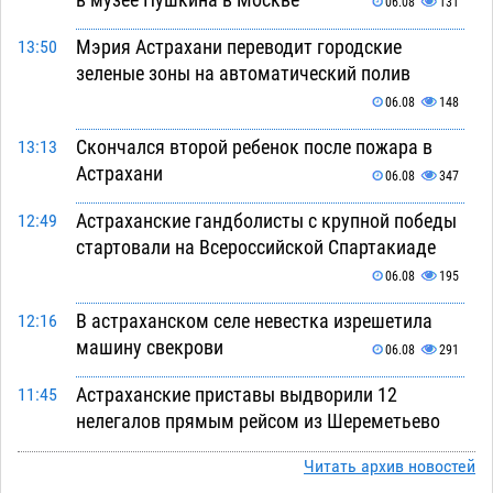
06.08
131
Мэрия Астрахани переводит городские
13:50
зеленые зоны на автоматический полив
06.08
148
Скончался второй ребенок после пожара в
13:13
Астрахани
06.08
347
Астраханские гандболисты с крупной победы
12:49
стартовали на Всероссийской Спартакиаде
06.08
195
В астраханском селе невестка изрешетила
12:16
машину свекрови
06.08
291
Астраханские приставы выдворили 12
11:45
нелегалов прямым рейсом из Шереметьево
06.08
190
Читать архив новостей