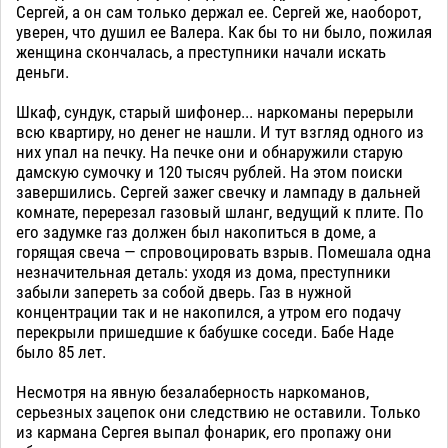
Сергей, а он сам только держал ее. Сергей же, наоборот,
уверен, что душил ее Валера. Как бы то ни было, пожилая
женщина скончалась, а преступники начали искать
деньги.
Шкаф, сундук, старый шифонер... наркоманы перерыли
всю квартиру, но денег не нашли. И тут взгляд одного из
них упал на печку. На печке они и обнаружили старую
дамскую сумочку и 120 тысяч рублей. На этом поиски
завершились. Сергей зажег свечку и лампаду в дальней
комнате, перерезал газовый шланг, ведущий к плите. По
его задумке газ должен был накопиться в доме, а
горящая свеча — спровоцировать взрыв. Помешала одна
незначительная деталь: уходя из дома, преступники
забыли запереть за собой дверь. Газ в нужной
концентрации так и не накопился, а утром его подачу
перекрыли пришедшие к бабушке соседи. Бабе Наде
было 85 лет.
Несмотря на явную безалаберность наркоманов,
серьезных зацепок они следствию не оставили. Только
из кармана Сергея выпал фонарик, его пропажу они