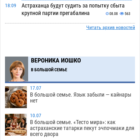
Астраханца будут судить за попытку сбыта
18:09
крупной партии прегабалина
08.08
563
Игорь Мартынов вручил награды тренерам и
16:58
Читать архив новостей
учителям физкультуры Камызякского района
08.08
396
Ветеран из Астрахани отметил столетний
15:32
ВЕРОНИКА ИОШКО
юбилей
08.08
615
В БОЛЬШОЙ СЕМЬЕ
Погибший на Донбассе волонтер из Астрахани
14:19
стал героем мурала
08.08
578
17.07
В большой семье. Язык забыли — кайнары
Подросток, перебегавший дорогу вне
13:10
нет
перехода, попал под колеса авто в Астрахани
08.08
706
10.07
В большой семье. «Тесто мира»: как
Астраханский следком помог подростку
12:02
астраханские татарки пекут эчпочмаки для
получить зарплату за честный труд
всего двора