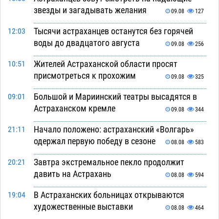
звезды и загадывать желания
09.08
127
Тысячи астраханцев останутся без горячей
12:03
воды до двадцатого августа
09.08
256
Жителей Астраханской области просят
10:51
присмотреться к прохожим
09.08
325
Большой и Мариинский театры высадятся в
09:01
Астраханском кремле
09.08
344
Начало положено: астраханский «Волгарь»
21:11
одержал первую победу в сезоне
08.08
583
Завтра экстремальное пекло продолжит
20:21
давить на Астрахань
08.08
594
В Астраханских больницах открываются
19:04
художественные выставки
08.08
464