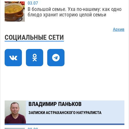
08.08
479
03.07
В большой семье. Уха по-нашему: как одно
Фаворитская ноша: астраханские
10:51
блюдо хранит историю целой семьи
гандболисты крупно проиграли пермякам
08.08
442
Архив
СОЦИАЛЬНЫЕ СЕТИ
Лидеры чеченской диаспоры в Астрахани
09:00
осудили выходку молодого лихача с улицы
Никольской
08.08
985
Завтра астраханцы проведут день в режиме
18:00
экстремальной температурной нагрузки
07.08
847
Загрузить еще
ВЛАДИМИР ПАНЬКОВ
ЗАПИСКИ АСТРАХАНСКОГО НАТУРАЛИСТА