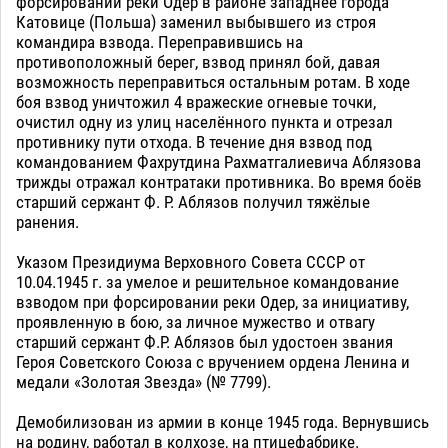
форсировании реки Одер в районе западнее города
Катовице (Польша) заменил выбывшего из строя
командира взвода. Переправившись на
противоположный берег, взвод принял бой, давая
возможность переправиться остальным ротам. В ходе
боя взвод уничтожил 4 вражеские огневые точки,
очистил одну из улиц населённого пункта и отрезал
противнику пути отхода. В течение дня взвод под
командованием Фахрутдина Рахматгалиевича Аблязова
трижды отражал контратаки противника. Во время боёв
старший сержант Ф. Р. Аблязов получил тяжёлые
ранения.
Указом Президиума Верховного Совета СССР от
10.04.1945 г. за умелое и решительное командование
взводом при форсировании реки Одер, за инициативу,
проявленную в бою, за личное мужество и отвагу
старший сержант Ф.Р. Аблязов был удостоен звания
Героя Советского Союза с вручением ордена Ленина и
медали «Золотая Звезда» (№ 7799).
Демобилизован из армии в конце 1945 года. Вернувшись
на родину, работал в колхозе, на птицефабрике.