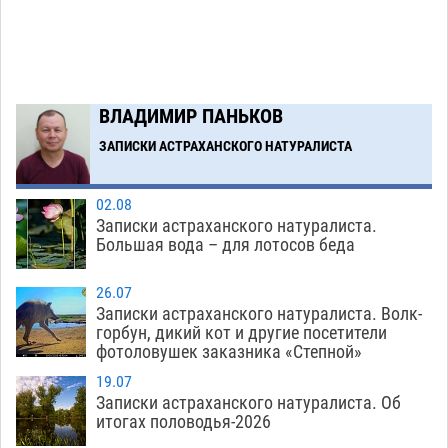
Тяга к сверхскоростям обошлась
15:28
астраханской логистической компании в 400
тысяч рублей
07.08
580
Астраханские кутилы сменили барные стойки
14:44
ВЛАДИМИР ПАНЬКОВ
на полицейские дежурки
07.08
594
ЗАПИСКИ АСТРАХАНСКОГО НАТУРАЛИСТА
Загрузить еще
02.08
Записки астраханского натуралиста.
Большая вода – для лотосов беда
26.07
Записки астраханского натуралиста. Волк-
горбун, дикий кот и другие посетители
фотоловушек заказника «Степной»
19.07
Записки астраханского натуралиста. Об
итогах половодья-2026