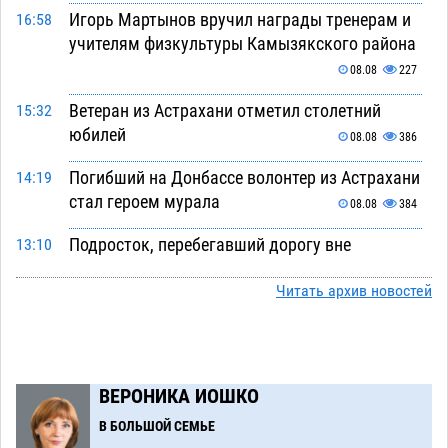
Игорь Мартынов вручил награды тренерам и
16:58
учителям физкультуры Камызякского района
08.08
227
Ветеран из Астрахани отметил столетний
15:32
юбилей
08.08
386
Погибший на Донбассе волонтер из Астрахани
14:19
стал героем мурала
08.08
384
Подросток, перебегавший дорогу вне
13:10
перехода, попал под колеса авто в Астрахани
Читать архив новостей
08.08
520
Астраханский следком помог подростку
12:02
получить зарплату за честный труд
08.08
338
ВЕРОНИКА ИОШКО
Фаворитская ноша: астраханские
10:51
В БОЛЬШОЙ СЕМЬЕ