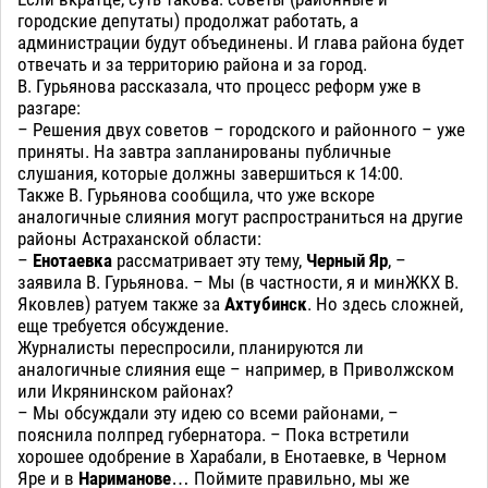
городские депутаты) продолжат работать, а
администрации будут объединены. И глава района будет
отвечать и за территорию района и за город.
В. Гурьянова рассказала, что процесс реформ уже в
разгаре:
– Решения двух советов – городского и районного – уже
приняты. На завтра запланированы публичные
слушания, которые должны завершиться к 14:00.
Также В. Гурьянова сообщила, что уже вскоре
аналогичные слияния могут распространиться на другие
районы Астраханской области:
–
Енотаевка
рассматривает эту тему,
Черный Яр
, –
заявила В. Гурьянова. – Мы (в частности, я и минЖКХ В.
Яковлев) ратуем также за
Ахтубинск
. Но здесь сложней,
еще требуется обсуждение.
Журналисты переспросили, планируются ли
аналогичные слияния еще – например, в Приволжском
или Икрянинском районах?
– Мы обсуждали эту идею со всеми районами, –
пояснила полпред губернатора. – Пока встретили
хорошее одобрение в Харабали, в Енотаевке, в Черном
Яре и в
Нариманове
… Поймите правильно, мы же