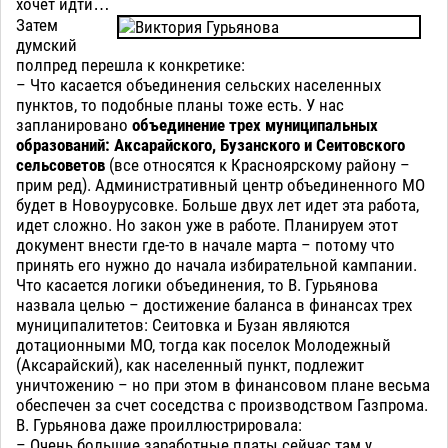
хочет идти…
Затем
думский
полпред перешла к конкретике:
– Что касается объединения сельских населенных
пунктов, то подобные планы тоже есть. У нас
запланировано
объединение трех муниципальных
образований: Аксарайского, Бузанского и Сеитовского
сельсоветов
(все относятся к Красноярскому району –
прим ред). Административный центр объединенного МО
будет в Новоурусовке. Больше двух лет идет эта работа,
идет сложно. Но закон уже в работе. Планируем этот
документ внести где-то в начале марта – потому что
принять его нужно до начала избирательной кампании.
Что касается логики объединения, то В. Гурьянова
назвала целью – достижение баланса в финансах трех
муниципалитетов: Сеитовка и Бузан являются
дотационными МО, тогда как поселок Молодежный
(Аксарайский), как населенный пункт, подлежит
уничтожению – но при этом в финансовом плане весьма
обеспечен за счет соседства с производством Газпрома.
В. Гурьянова даже проиллюстрировала:
– Очень большие заработные платы сейчас там у