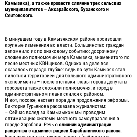
Камызяка), а также провести слияние трех сельских
муниципалитетов – Аксарайского, Бузанского и
Сеитовского.
В минувшем году в Камызякском районе произошли
крупные изменения во власти. Большинство граждан
запомнило их по знаковому событию: досрочному
сложению полномочий мэра Камызяка, знаменитого по
песне местных КВНщиков. Однако на деле все
оказалось гораздо глубже: ведь по сути Камызяк стал
пилотной территорией для большого административного
эксперимента – после отставки главы города депутаты
горсовета также сложили полномочия, и город в
административном плане слился с районом.
И вот, похоже, настает пора для продолжения реформы.
Виктория Гурьянова рассказала журналистам:
– Сейчас вслед за Камызыком мы проводим
оптимизацию системы местного самоуправления в
городе Харабали. Речь о
слиянии администрации
райцентра с администрацией Харабалинского района
.
Если вкратце, суть такова: советы (районные и