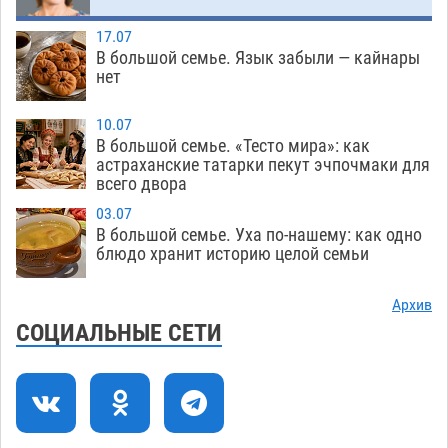
гандболисты крупно проиграли пермякам
08.08
310
17.07
В большой семье. Язык забыли — кайнары
Лидеры чеченской диаспоры в Астрахани
09:00
нет
осудили выходку молодого лихача с улицы
Никольской
08.08
721
10.07
В большой семье. «Тесто мира»: как
Завтра астраханцы проведут день в режиме
18:00
астраханские татарки пекут эчпочмаки для
всего двора
экстремальной температурной нагрузки
07.08
715
03.07
В большой семье. Уха по-нашему: как одно
Астраханский котлован с мусором угрожает
17:09
блюдо хранит историю целой семьи
плодородию Харабалинского района
07.08
553
Архив
СОЦИАЛЬНЫЕ СЕТИ
Игорь Редькин проинспектировал
16:24
коммунальную готовность астраханского
земельного массива для льготников
07.08
554