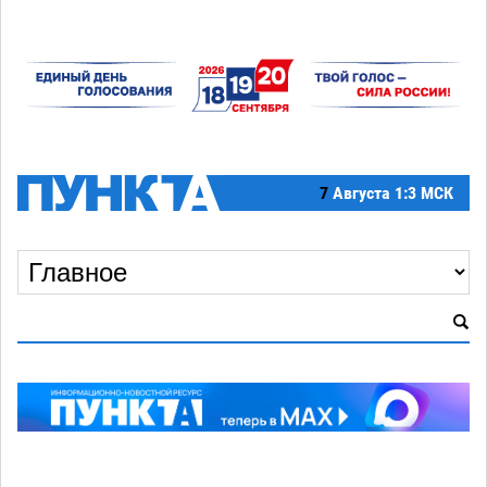
7
Августа
1:3 МСК