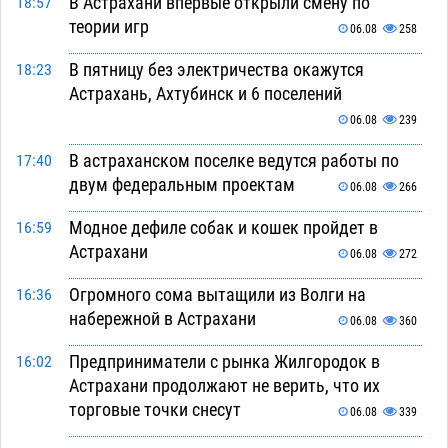
В Астрахани впервые открыли смену по
18:57
теории игр
06.08
258
В пятницу без электричества окажутся
18:23
Астрахань, Ахтубинск и 6 поселений
06.08
239
В астраханском поселке ведутся работы по
17:40
двум федеральным проектам
06.08
266
Модное дефиле собак и кошек пройдет в
16:59
Астрахани
06.08
272
Огромного сома вытащили из Волги на
16:36
набережной в Астрахани
06.08
360
Предприниматели с рынка Жилгородок в
16:02
Астрахани продолжают не верить, что их
торговые точки снесут
06.08
339