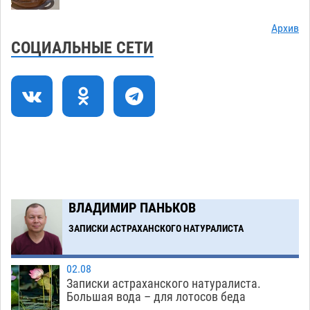
Астраханские приставы выдворили 12
11:45
Архив
нелегалов прямым рейсом из Шереметьево
СОЦИАЛЬНЫЕ СЕТИ
06.08
312
Как астраханцы назвали своих детей в июле
11:08
06.08
325
В Астрахани несовершеннолетнему дали
10:30
условные 1,5 года за найденные 200 г
растения с наркотой
06.08
311
Загрузить еще
ВЛАДИМИР ПАНЬКОВ
ЗАПИСКИ АСТРАХАНСКОГО НАТУРАЛИСТА
02.08
Записки астраханского натуралиста.
Большая вода – для лотосов беда