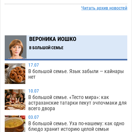
Ящерицу из астраханской пустыни поместили
15:22
на новой серебряной монете Банка России
Читать архив новостей
06.08
275
Буддийские святыни из Астрахани выставили
14:35
в музее Пушкина в Москве
06.08
249
ВЕРОНИКА ИОШКО
Мэрия Астрахани переводит городские
13:50
В БОЛЬШОЙ СЕМЬЕ
зеленые зоны на автоматический полив
06.08
262
17.07
В большой семье. Язык забыли — кайнары
Скончался второй ребенок после пожара в
13:13
нет
Астрахани
06.08
646
10.07
Астраханские гандболисты с крупной победы
12:49
В большой семье. «Тесто мира»: как
стартовали на Всероссийской Спартакиаде
астраханские татарки пекут эчпочмаки для
всего двора
06.08
312
03.07
В астраханском селе невестка изрешетила
12:16
В большой семье. Уха по-нашему: как одно
машину свекрови
блюдо хранит историю целой семьи
06.08
463