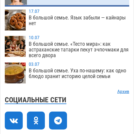
Астраханский суд оценил четыре удара по
08:47
голове полицейского в сто тысяч рублей
17.07
07.08
272
В большой семье. Язык забыли — кайнары
нет
Завтра астраханская жара вновь приблизится
19:36
к 40-градусному пределу
06.08
436
10.07
В большой семье. «Тесто мира»: как
В Астрахани впервые открыли смену по
18:57
астраханские татарки пекут эчпочмаки для
всего двора
теории игр
06.08
401
03.07
В пятницу без электричества окажутся
18:23
В большой семье. Уха по-нашему: как одно
Астрахань, Ахтубинск и 6 поселений
блюдо хранит историю целой семьи
06.08
416
Архив
В астраханском поселке ведутся работы по
17:40
СОЦИАЛЬНЫЕ СЕТИ
двум федеральным проектам
06.08
405
Модное дефиле собак и кошек пройдет в
16:59
Астрахани
06.08
441