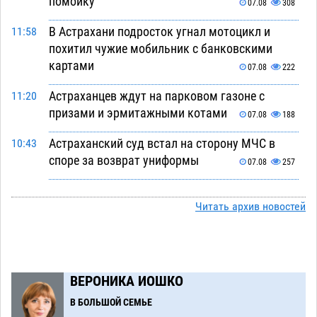
помойку
07.08
308
В Астрахани подросток угнал мотоцикл и
11:58
похитил чужие мобильник с банковскими
картами
07.08
222
Астраханцев ждут на парковом газоне с
11:20
призами и эрмитажными котами
07.08
188
Астраханский суд встал на сторону МЧС в
10:43
споре за возврат униформы
07.08
257
На Всероссийской Спартакиаде астраханские
10:02
гандболисты уступили казанским «драконам»
Читать архив новостей
07.08
198
Все пострадавшие при пожаре на
09:25
Краснодарской в Астрахани скончались
ВЕРОНИКА ИОШКО
07.08
1060
В БОЛЬШОЙ СЕМЬЕ