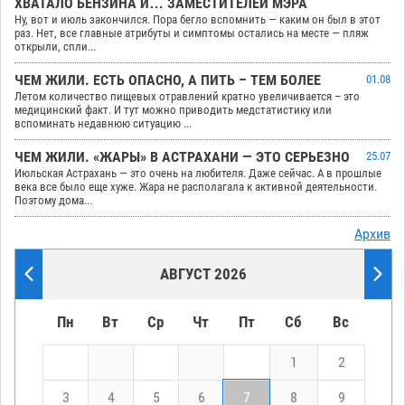
ХВАТАЛО БЕНЗИНА И… ЗАМЕСТИТЕЛЕЙ МЭРА
Ну, вот и июль закончился. Пора бегло вспомнить — каким он был в этот
раз. Нет, все главные атрибуты и симптомы остались на месте — пляж
открыли, спли...
ЧЕМ ЖИЛИ. ЕСТЬ ОПАСНО, А ПИТЬ – ТЕМ БОЛЕЕ
01.08
Летом количество пищевых отравлений кратно увеличивается – это
медицинский факт. И тут можно приводить медстатистику или
вспоминать недавнюю ситуацию ...
ЧЕМ ЖИЛИ. «ЖАРЫ» В АСТРАХАНИ — ЭТО СЕРЬЕЗНО
25.07
Июльская Астрахань — это очень на любителя. Даже сейчас. А в прошлые
века все было еще хуже. Жара не располагала к активной деятельности.
Поэтому дома...
Архив
АВГУСТ 2026
Пн
Вт
Ср
Чт
Пт
Сб
Вс
1
2
3
4
5
6
7
8
9