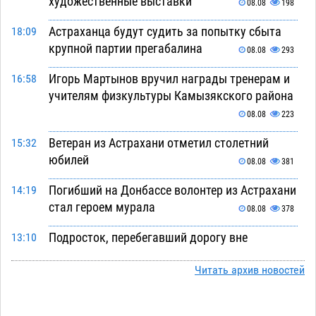
художественные выставки
08.08
198
Астраханца будут судить за попытку сбыта
18:09
крупной партии прегабалина
08.08
293
Игорь Мартынов вручил награды тренерам и
16:58
учителям физкультуры Камызякского района
08.08
223
Ветеран из Астрахани отметил столетний
15:32
юбилей
08.08
381
Погибший на Донбассе волонтер из Астрахани
14:19
стал героем мурала
08.08
378
Подросток, перебегавший дорогу вне
13:10
перехода, попал под колеса авто в Астрахани
Читать архив новостей
08.08
515
Астраханский следком помог подростку
12:02