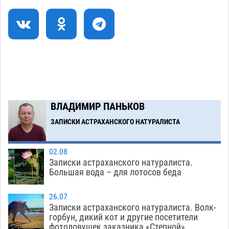
коммунальную готовность астраханского
земельного массива для льготников
07.08
552
Тяга к сверхскоростям обошлась
15:28
астраханской логистической компании в 400
тысяч рублей
07.08
579
Астраханские кутилы сменили барные стойки
14:44
ВЛАДИМИР ПАНЬКОВ
на полицейские дежурки
07.08
592
ЗАПИСКИ АСТРАХАНСКОГО НАТУРАЛИСТА
Загрузить еще
02.08
Записки астраханского натуралиста.
Большая вода – для лотосов беда
26.07
Записки астраханского натуралиста. Волк-
горбун, дикий кот и другие посетители
фотоловушек заказника «Степной»