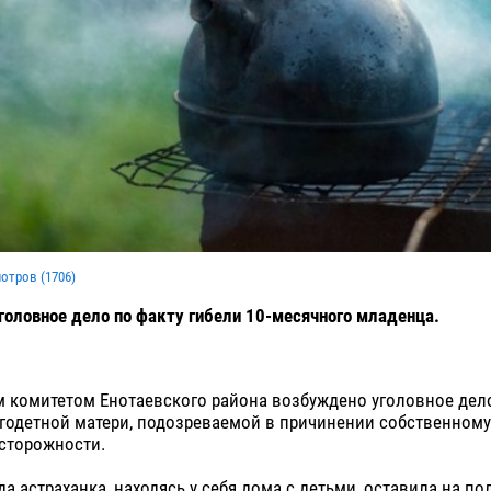
мотров (
1706
)
оловное дело по факту гибели 10-месячного младенца.
 комитетом Енотаевского района возбуждено уголовное дел
годетной матери, подозреваемой в причинении собственному
сторожности.
да астраханка, находясь у себя дома с детьми, оставила на по