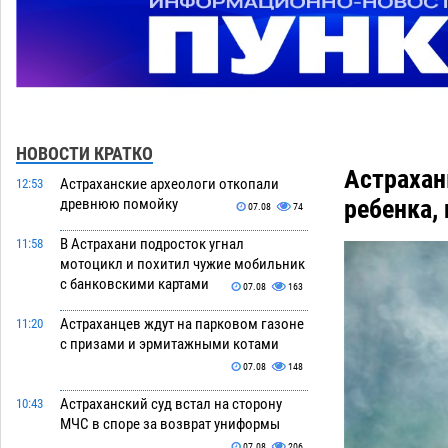
НОВОСТИ КРАТКО
Астрахан
Астраханские археологи откопали
12:53
ребенка,
древнюю помойку
07.08
74
В Астрахани подросток угнал
11:58
мотоцикл и похитил чужие мобильник
с банковскими картами
07.08
163
Астраханцев ждут на парковом газоне
11:20
с призами и эрмитажными котами
07.08
148
Астраханский суд встал на сторону
10:43
МЧС в споре за возврат униформы
07.08
206