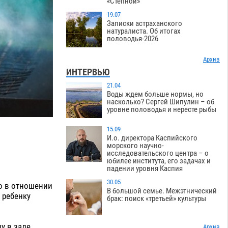
«Степной»
19.07
Записки астраханского
натуралиста. Об итогах
половодья-2026
Архив
ИНТЕРВЬЮ
21.04
Воды ждем больше нормы, но
насколько? Сергей Шипулин – об
уровне половодья и нересте рыбы
15.09
И.о. директора Каспийского
морского научно-
исследовательского центра – о
юбилее института, его задачах и
падении уровня Каспия
30.05
о в отношении
В большой семье. Межэтнический
 ребенку
брак: поиск «третьей» культуры
лу в зале
Архив