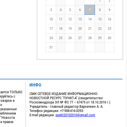
1
2
3
4
5
6
7
8
9
10
11
12
13
14
15
16
17
18
19
20
21
22
23
24
25
26
27
28
29
30
31
ИНФО
кается ТОЛЬКО
СМИ СЕТЕВОЕ ИЗДАНИЕ ИНФОРМАЦИОННО-
руйтесь с
НОВОСТНОЙ РЕСУРС "ПУНКТ-А" (свидетельство
товаров и
Роскомнадзора ЭЛ № ФС 77 – 67475 от 18.10.2016 г.)
го
Учредитель - главный редактор Варначкин А. А.
 указанные
Телефон редакции. +7-908-616-0293.
треблением
E-mail редакции:
punkt20102010@gmail.com
 "Новости
на правах