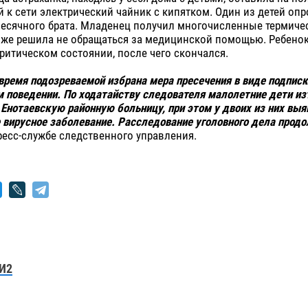
к сети электрический чайник с кипятком. Один из детей оп
месячного брата. Младенец получил многочисленные термичес
ь же решила не обращаться за медицинской помощью. Ребено
критическом состоянии, после чего скончался.
время подозреваемой избрана мера пресечения в виде подпис
поведении. По ходатайству следователя малолетние дети из
Енотаевскую районную больницу, при этом у двоих из них выя
 вирусное заболевание. Расследование уголовного дела прод
есс-службе следственного управления.
И2