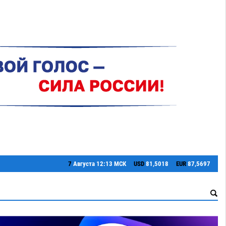
7
Августа
12:13 МСК
USD
81,5018
EUR
87,5697