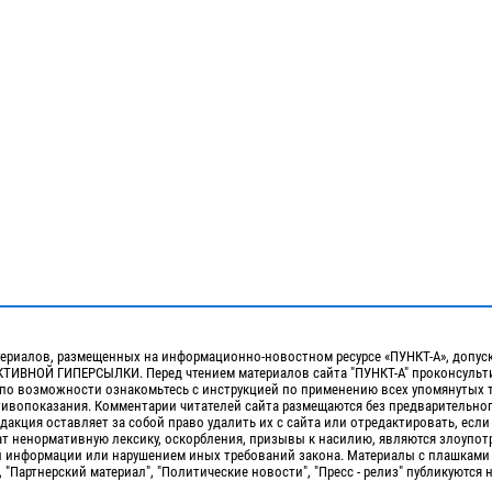
ериалов, размещенных на информационно-новостном ресурсе «ПУНКТ-А», допус
ИВНОЙ ГИПЕРСЫЛКИ. Перед чтением материалов сайта "ПУНКТ-А" проконсульти
 по возможности ознакомьтесь с инструкцией по применению всех упомянутых 
отивопоказания. Комментарии читателей сайта размещаются без предварительно
дакция оставляет за собой право удалить их с сайта или отредактировать, если
т ненормативную лексику, оскорбления, призывы к насилию, являются злоупо
 информации или нарушением иных требований закона. Материалы с плашками
, "Партнерский материал", "Политические новости", "Пресс - релиз" публикуются 