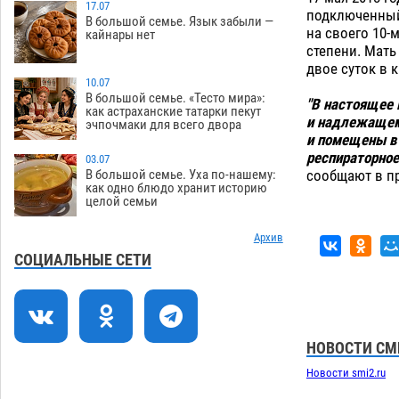
17.07
06.08
398
подключенный 
В большой семье. Язык забыли —
на своего 10-
кайнары нет
В астраханском поселке ведутся
17:40
степени. Мат
работы по двум федеральным
двое суток в 
проектам
10.07
06.08
388
В большой семье. «Тесто мира»:
"В настоящее 
как астраханские татарки пекут
Модное дефиле собак и кошек пройдет
16:59
и надлежащем 
эчпочмаки для всего двора
в Астрахани
06.08
420
и помещены в 
респираторное
03.07
Огромного сома вытащили из Волги
16:36
сообщают в пр
В большой семье. Уха по-нашему:
на набережной в Астрахани
как одно блюдо хранит историю
целой семьи
06.08
524
Предприниматели с рынка
Архив
16:02
Жилгородок в Астрахани продолжают
СОЦИАЛЬНЫЕ СЕТИ
не верить, что их торговые точки
снесут
06.08
506
Ящерицу из астраханской пустыни
15:22
поместили на новой серебряной
НОВОСТИ СМ
монете Банка России
06.08
359
Новости smi2.ru
14:35