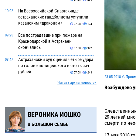
На Всероссийской Спартакиаде
10:02
астраханские гандболисты уступили
казанским «драконам»
07.08
174
Все пострадавшие при пожаре на
09:25
Краснодарской в Астрахани
скончались
07.08
942
Астраханский суд оценил четыре удара
08:47
по голове полицейского в сто тысяч
рублей
07.08
243
23-05-2018 \\ Прос
Читать архив новостей
Завтра астраханская жара вновь
19:36
Возбуждено уг
приблизится к 40-градусному пределу
06.08
413
В Астрахани впервые открыли смену
18:57
Следственным
ВЕРОНИКА ИОШКО
по теории игр
06.08
386
29-летней мно
смерти по нео
В БОЛЬШОЙ СЕМЬЕ
В пятницу без электричества окажутся
18:23
Астрахань, Ахтубинск и 6 поселений
17 мая 2018 го