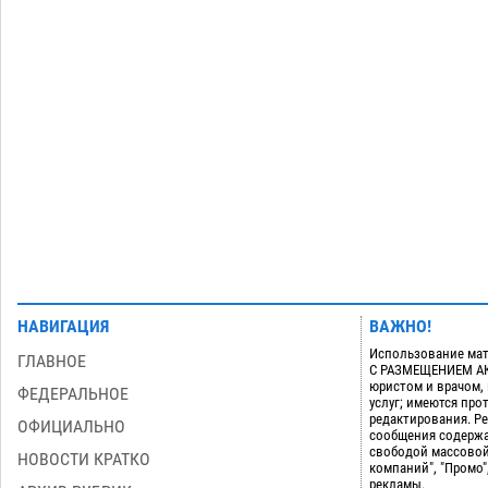
Буддийские святыни из Астрахани
выставили в музее Пушкина в Москве
06.08
346
Загрузить еще
НАВИГАЦИЯ
ВАЖНО!
Использование мат
ГЛАВНОЕ
С РАЗМЕЩЕНИЕМ АКТ
юристом и врачом,
ФЕДЕРАЛЬНОЕ
услуг; имеются пр
редактирования. Ре
ОФИЦИАЛЬНО
сообщения содержа
свободой массовой
НОВОСТИ КРАТКО
компаний", "Промо"
рекламы.