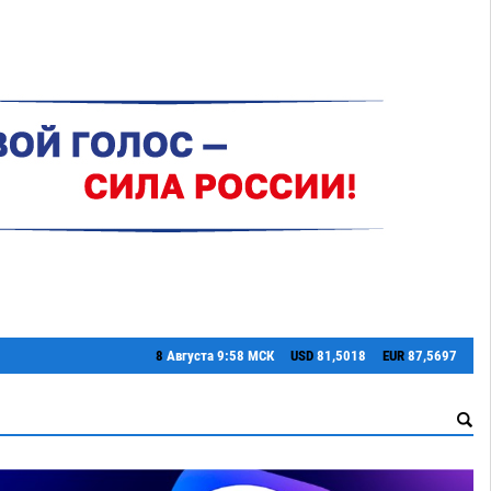
8
Августа
9:58 МСК
USD
81,5018
EUR
87,5697