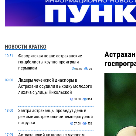
НОВОСТИ КРАТКО
Астрахан
Фаворитская ноша: астраханские
10:51
госпрогр
гандболисты крупно проиграли
пермякам
08.08
30
Лидеры чеченской диаспоры в
09:00
Астрахани осудили выходку молодого
лихача с улицы Никольской
08.08
314
Завтра астраханцы проведут день в
18:00
режиме экстремальной температурной
нагрузки
07.08
552
Астраханский котлован с мусором
17:09