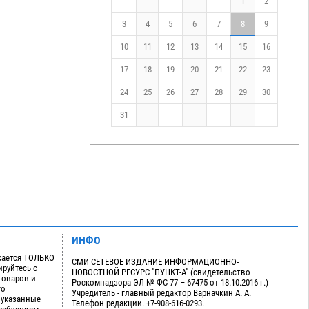
1
2
3
4
5
6
7
8
9
10
11
12
13
14
15
16
17
18
19
20
21
22
23
24
25
26
27
28
29
30
31
ИНФО
кается ТОЛЬКО
СМИ СЕТЕВОЕ ИЗДАНИЕ ИНФОРМАЦИОННО-
руйтесь с
НОВОСТНОЙ РЕСУРС "ПУНКТ-А" (свидетельство
товаров и
Роскомнадзора ЭЛ № ФС 77 – 67475 от 18.10.2016 г.)
го
Учредитель - главный редактор Варначкин А. А.
 указанные
Телефон редакции. +7-908-616-0293.