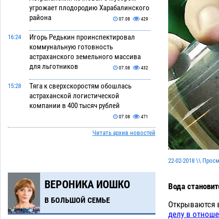
угрожает плодородию Харабалинского
района
07.08
429
Игорь Редькин проинспектировал
16:24
коммунальную готовность
астраханского земельного массива
для льготников
07.08
432
Тяга к сверхскоростям обошлась
15:28
астраханской логистической
компании в 400 тысяч рублей
07.08
471
Читать архив новостей
Астраханские кутилы сменили барные
14:44
стойки на полицейские дежурки
07.08
469
22-02-2018 \\ Прос
С 11 августа астраханские водоемы
14:09
ВЕРОНИКА ИОШКО
обеспечат притоком в семь тысяч
Вода становит
кубов
07.08
1063
В БОЛЬШОЙ СЕМЬЕ
Открываются 
Астраханский аэропорт попробует
делу в отнош
13:29