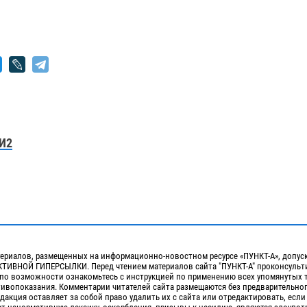
И2
ериалов, размещенных на информационно-новостном ресурсе «ПУНКТ-А», допус
ИВНОЙ ГИПЕРСЫЛКИ. Перед чтением материалов сайта "ПУНКТ-А" проконсульти
 по возможности ознакомьтесь с инструкцией по применению всех упомянутых 
отивопоказания. Комментарии читателей сайта размещаются без предварительно
дакция оставляет за собой право удалить их с сайта или отредактировать, если