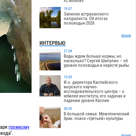
«Степной»
19.07
Записки астраханского
натуралиста. Об итогах
половодья-2026
Архив
ИНТЕРВЬЮ
21.04
Воды ждем больше нормы, но
насколько? Сергей Шипулин – об
уровне половодья и нересте рыбы
15.09
И.о. директора Каспийского
морского научно-
исследовательского центра – о
юбилее института, его задачах и
падении уровня Каспия
30.05
В большой семье. Межэтнический
брак: поиск «третьей» культуры
даря
громкому
вода".
Архив