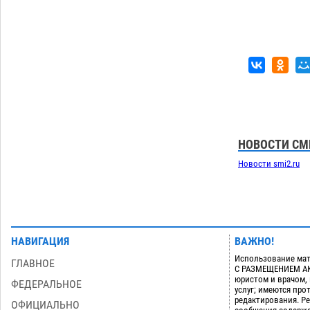
Все пострадавшие при пожаре на
Краснодарской в Астрахани
скончались
07.08
1574
Астраханский суд оценил четыре удара
08:47
по голове полицейского в сто тысяч
рублей
07.08
449
Загрузить еще
НОВОСТИ СМ
Новости smi2.ru
НАВИГАЦИЯ
ВАЖНО!
Использование мат
ГЛАВНОЕ
С РАЗМЕЩЕНИЕМ АКТ
юристом и врачом,
ФЕДЕРАЛЬНОЕ
услуг; имеются пр
редактирования. Ре
ОФИЦИАЛЬНО