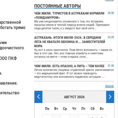
ПОСТОЯННЫЕ АВТОРЫ
ЧЕМ ЖИЛИ. ТУРИСТОВ В АСТРАХАНИ КОРМИЛИ
08.08
«ПОМДАМУРОМ»
дарственной
Мы уже неоднократно упоминали о том, что Астрахань
прошлых веков в теплый период влекла людей. Приезжали
аботать прямо
сюда десятки тысяч, и у каждого был свой инте...
АСТРАХАНЬ. ИТОГИ ИЮЛЯ-2026. В СЕРЕДИНЕ
03.08
ными
ЛЕТА НЕ ХВАТАЛО БЕНЗИНА И… ЗАМЕСТИТЕЛЕЙ
МЭРА
одоочистного
Ну, вот и июль закончился. Пора бегло вспомнить — каким он
был в этот раз. Нет, все главные атрибуты и симптомы
остались на месте — пляж открыли, спли...
л ООО ПКФ
ЧЕМ ЖИЛИ. ЕСТЬ ОПАСНО, А ПИТЬ – ТЕМ БОЛЕЕ
01.08
Летом количество пищевых отравлений кратно увеличивается
и.
– это медицинский факт. И тут можно приводить
медстатистику или вспоминать недавнюю ситуацию ...
равление.
Архив
оительство
АВГУСТ 2026
Пн
Вт
Ср
Чт
Пт
Сб
Вс