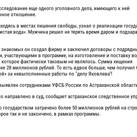
следование еще одного уголовного дела, имеющего к ней
нное отношение.
аходясь в местах лишения свободы, узнал о реализации госу
стая вода». Мужчина решил не терять время даром и подзар
х знакомых он создал фирму и заключил договоры с подряд
, участвующими в программе, на изготовление и поставку в
, которое фактически таковым не являлось. Сумма хищения
ее 28 миллионов рублей. То есть вдвое больше, чем получи
й» за невыполненные работы по "делу Яковлева"!
выявлен сотрудниками УФСБ России по Астраханской област
о направлено в суд, сообщает астраханское следственное уп
о государством затрачено более 50 миллионов рублей на стр
орое так и не закончено, в рамках программы.