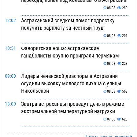
08.08
280
Астраханский следком помог подростку
12:02
получить зарплату за честный труд
08.08
201
Фаворитская ноша: астраханские
10:51
гандболисты крупно проиграли пермякам
08.08
223
Лидеры чеченской диаспоры в Астрахани
09:00
осудили выходку молодого лихача с улицы
Никольской
08.08
568
Завтра астраханцы проведут день в режиме
18:00
экстремальной температурной нагрузки
07.08
628
Астраханский котлован с мусором угрожает
17:09