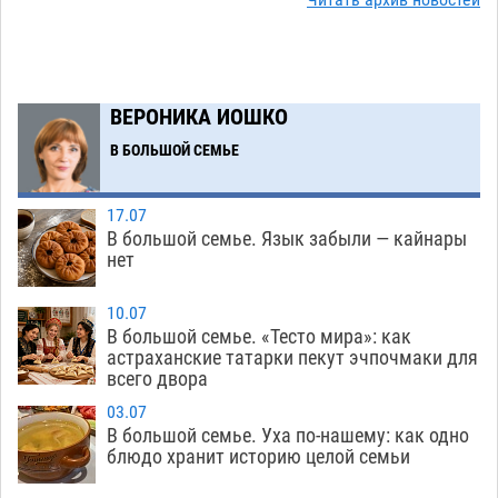
Читать архив новостей
плодородию Харабалинского района
07.08
486
Игорь Редькин проинспектировал
16:24
коммунальную готовность астраханского
ВЕРОНИКА ИОШКО
земельного массива для льготников
В БОЛЬШОЙ СЕМЬЕ
07.08
485
Тяга к сверхскоростям обошлась
15:28
17.07
астраханской логистической компании в 400
В большой семье. Язык забыли — кайнары
нет
тысяч рублей
07.08
516
Астраханские кутилы сменили барные стойки
14:44
10.07
В большой семье. «Тесто мира»: как
на полицейские дежурки
07.08
522
астраханские татарки пекут эчпочмаки для
всего двора
С 11 августа астраханские водоемы
14:09
обеспечат притоком в семь тысяч кубов
03.07
В большой семье. Уха по-нашему: как одно
07.08
1265
блюдо хранит историю целой семьи
Астраханский аэропорт попробует отбиться
13:29