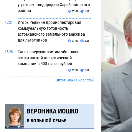
угрожает плодородию Харабалинского
района
07.08
443
Игорь Редькин проинспектировал
16:24
коммунальную готовность
астраханского земельного массива
для льготников
07.08
441
Тяга к сверхскоростям обошлась
15:28
астраханской логистической
компании в 400 тысяч рублей
07.08
481
Читать архив новостей
Астраханские кутилы сменили барные
14:44
стойки на полицейские дежурки
07.08
481
С 11 августа астраханские водоемы
14:09
ВЕРОНИКА ИОШКО
обеспечат притоком в семь тысяч
кубов
07.08
1122
В БОЛЬШОЙ СЕМЬЕ
Астраханский аэропорт попробует
13:29