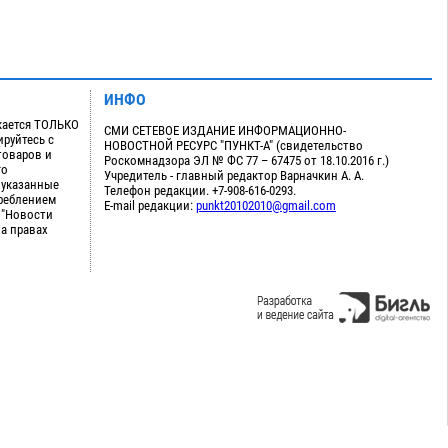
ИНФО
кается ТОЛЬКО
СМИ СЕТЕВОЕ ИЗДАНИЕ ИНФОРМАЦИОННО-
руйтесь с
НОВОСТНОЙ РЕСУРС "ПУНКТ-А" (свидетельство
товаров и
Роскомнадзора ЭЛ № ФС 77 – 67475 от 18.10.2016 г.)
го
Учредитель - главный редактор Варначкин А. А.
 указанные
Телефон редакции. +7-908-616-0293.
треблением
E-mail редакции:
punkt20102010@gmail.com
 "Новости
на правах