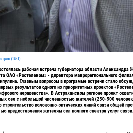
мотров (
1841
)
остоялась рабочая встреча губернатора области Александра 
та ОАО «Ростелеком» - директора макрорегионального филиа
пулина. Главным вопросом в программе встречи стало обсуж
первых результатов одного из приоритетных проектов «Ростел
ифрового неравенства». В Астраханском регионе проект охват
ых сел с небольшой численностью жителей (250-500 человек
 строительство волоконно-оптических линий связи общей пр
лью предоставления жителям сел полного спектра услуг связи