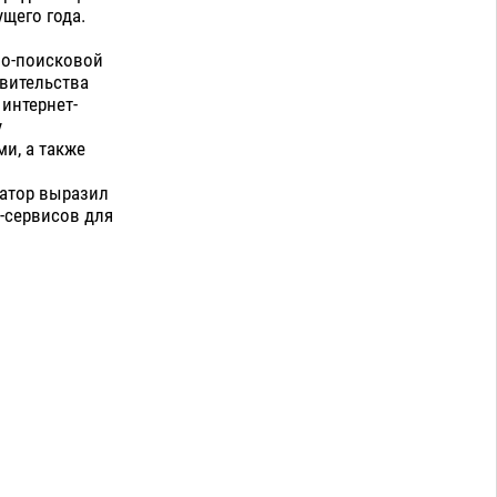
ущего года.
но-поисковой
вительства
интернет-
у
и, а также
натор выразил
-сервисов для