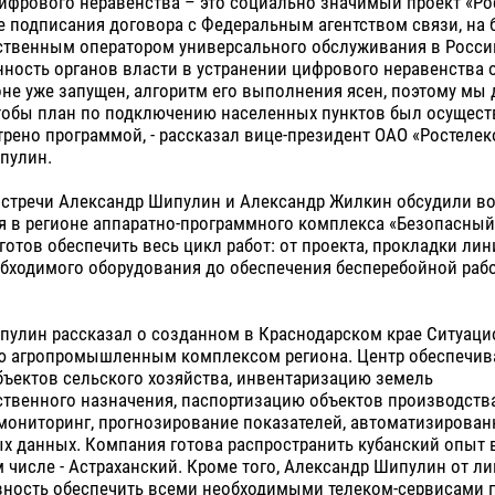
ифрового неравенства – это социально значимый проект «Ро
е подписания договора с Федеральным агентством связи, на
нственным оператором универсального обслуживания в Росси
ность органов власти в устранении цифрового неравенства 
оне уже запущен, алгоритм его выполнения ясен, поэтому мы
тобы план по подключению населенных пунктов был осущест
рено программой, - рассказал вице-президент ОАО «Ростеле
пулин.
 встречи Александр Шипулин и Александр Жилкин обсудили в
 в регионе аппаратно-программного комплекса «Безопасный 
готов обеспечить весь цикл работ: от проекта, прокладки лин
обходимого оборудования до обеспечения бесперебойной раб
пулин рассказал о созданном в Краснодарском крае Ситуаци
ю агропромышленным комплексом региона. Центр обеспечив
ъектов сельского хозяйства, инвентаризацию земель
твенного назначения, паспортизацию объектов производства
мониторинг, прогнозирование показателей, автоматизирован
 данных. Компания готова распространить кубанский опыт в
м числе - Астраханский. Кроме того, Александр Шипулин от л
вность обеспечить всеми необходимыми телеком-сервисами 