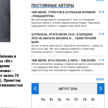
ПОСТОЯННЫЕ АВТОРЫ
ЧЕМ ЖИЛИ. ТУРИСТОВ В АСТРАХАНИ КОРМИЛИ
08.08
«ПОМДАМУРОМ»
Мы уже неоднократно упоминали о том, что Астрахань
прошлых веков в теплый период влекла людей. Приезжали
сюда десятки тысяч, и у каждого был свой инте...
АСТРАХАНЬ. ИТОГИ ИЮЛЯ-2026. В СЕРЕДИНЕ
03.08
ЛЕТА НЕ ХВАТАЛО БЕНЗИНА И… ЗАМЕСТИТЕЛЕЙ
МЭРА
Ну, вот и июль закончился. Пора бегло вспомнить — каким он
был в этот раз. Нет, все главные атрибуты и симптомы
остались на месте — пляж открыли, спли...
Жилкина и
ла «Юг»
ЧЕМ ЖИЛИ. ЕСТЬ ОПАСНО, А ПИТЬ – ТЕМ БОЛЕЕ
01.08
Летом количество пищевых отравлений кратно увеличивается
дение
– это медицинский факт. И тут можно приводить
екома» -
медстатистику или вспоминать недавнюю ситуацию ...
ит около 70
Архив
). Проектом
отяженностью
АВГУСТ 2026
.
Пн
Вт
Ср
Чт
Пт
Сб
Вс