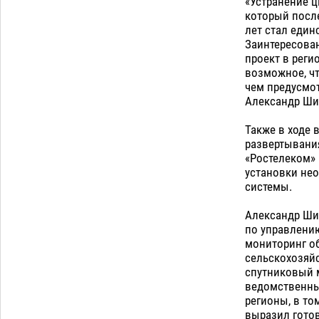
Все пострадавшие при пожаре на
«Устранение ц
Краснодарской в Астрахани
который посл
скончались
лет стал еди
07.08
1586
Заинтересован
Астраханский суд оценил четыре удара
проект в реги
08:47
по голове полицейского в сто тысяч
возможное, ч
рублей
чем предусмот
07.08
454
Александр Ши
Загрузить еще
Также в ходе
развертывания
«Ростелеком» 
установки не
системы.
Александр Ши
по управлени
мониторинг об
сельскохозяйс
спутниковый 
ведомственных
регионы, в то
выразил гото