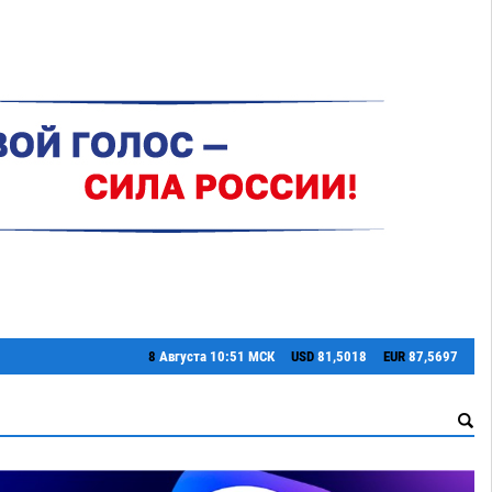
8
Августа
10:51 МСК
USD
81,5018
EUR
87,5697