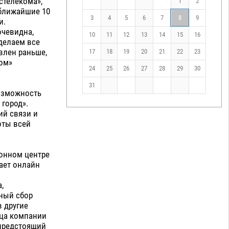
стелекома»,
1
2
 ближайшие 10
3
4
5
6
7
8
9
и.
очевидна,
10
11
12
13
14
15
16
 делаем все
влен раньше,
17
18
19
20
21
22
23
ком»
24
25
26
27
28
29
30
31
озможность
город».
ий связи и
оты всей
онном центре
ает онлайн
,
ный сбор
 другие
ица компании
предстоящий