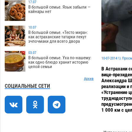
отбиться от ворон в апелляционном
17.07
В большой семье. Язык забыли —
суде
07.08
491
кайнары нет
Астраханские археологи откопали
12:53
древнюю помойку
10.07
07.08
666
В большой семье. «Тесто мира»:
как астраханские татарки пекут
В Астрахани подросток угнал
11:58
эчпочмаки для всего двора
мотоцикл и похитил чужие мобильник
с банковскими картами
07.08
423
03.07
В большой семье. Уха по-нашему:
10-07-2014 \\ Прос
Астраханцев ждут на парковом газоне
11:20
как одно блюдо хранит историю
целой семьи
с призами и эрмитажными котами
В Астрахани с
вице-президен
07.08
375
Архив
Александра Ши
Астраханский суд встал на сторону
10:43
СОЦИАЛЬНЫЕ СЕТИ
реализации и 
МЧС в споре за возврат униформы
«Устранение ц
труднодоступн
07.08
590
предусмотрено
На Всероссийской Спартакиаде
10:02
1 000 км с це
астраханские гандболисты уступили
казанским «драконам»
07.08
358
09:25