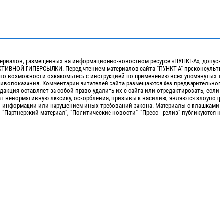
ериалов, размещенных на информационно-новостном ресурсе «ПУНКТ-А», допус
ИВНОЙ ГИПЕРСЫЛКИ. Перед чтением материалов сайта "ПУНКТ-А" проконсульти
 по возможности ознакомьтесь с инструкцией по применению всех упомянутых 
отивопоказания. Комментарии читателей сайта размещаются без предварительно
дакция оставляет за собой право удалить их с сайта или отредактировать, если
т ненормативную лексику, оскорбления, призывы к насилию, являются злоупо
 информации или нарушением иных требований закона. Материалы с плашками
, "Партнерский материал", "Политические новости", "Пресс - релиз" публикуются 
Сopyright 2010-2026. Все права защищены