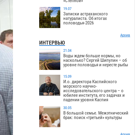
«Степной»
19.07
Записки астраханского
натуралиста. Об итогах
половодья-2026
Архив
ИНТЕРВЬЮ
21.04
Воды ждем больше нормы, но
насколько? Сергей Шипулин – об
уровне половодья и нересте рыбы
15.09
И.о. директора Каспийского
морского научно-
исследовательского центра – о
юбилее института, его задачах и
падении уровня Каспия
30.05
В большой семье. Межэтнический
брак: поиск «третьей» культуры
Архив