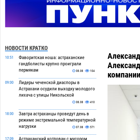
НОВОСТИ КРАТКО
Александ
Фаворитская ноша: астраханские
10:51
Александ
гандболисты крупно проиграли
пермякам
08.08
104
компании
Лидеры чеченской диаспоры в
09:00
Астрахани осудили выходку молодого
лихача с улицы Никольской
08.08
410
Завтра астраханцы проведут день в
18:00
режиме экстремальной температурной
нагрузки
07.08
571
Астраханский котлован с мусором
17:09