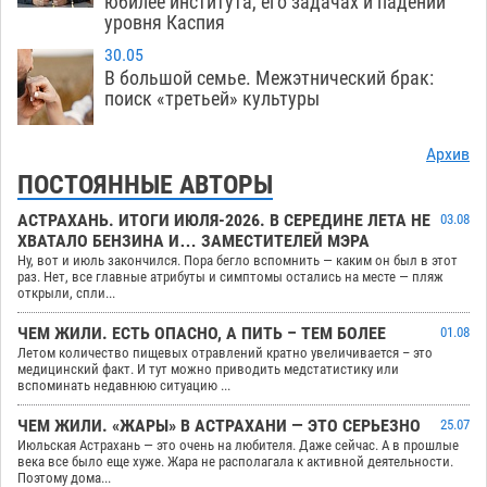
юбилее института, его задачах и падении
уровня Каспия
30.05
В большой семье. Межэтнический брак:
поиск «третьей» культуры
Архив
ПОСТОЯННЫЕ АВТОРЫ
АСТРАХАНЬ. ИТОГИ ИЮЛЯ-2026. В СЕРЕДИНЕ ЛЕТА НЕ
03.08
ХВАТАЛО БЕНЗИНА И… ЗАМЕСТИТЕЛЕЙ МЭРА
Ну, вот и июль закончился. Пора бегло вспомнить — каким он был в этот
раз. Нет, все главные атрибуты и симптомы остались на месте — пляж
открыли, спли...
ЧЕМ ЖИЛИ. ЕСТЬ ОПАСНО, А ПИТЬ – ТЕМ БОЛЕЕ
01.08
Летом количество пищевых отравлений кратно увеличивается – это
медицинский факт. И тут можно приводить медстатистику или
вспоминать недавнюю ситуацию ...
ЧЕМ ЖИЛИ. «ЖАРЫ» В АСТРАХАНИ — ЭТО СЕРЬЕЗНО
25.07
Июльская Астрахань — это очень на любителя. Даже сейчас. А в прошлые
века все было еще хуже. Жара не располагала к активной деятельности.
Поэтому дома...