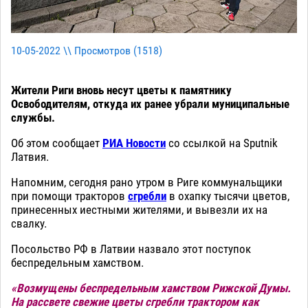
10-05-2022 \\ Просмотров (
1518
)
Жители Риги вновь несут цветы к памятнику
Освободителям, откуда их ранее убрали муниципальные
службы.
Об этом сообщает
РИА Новости
со ссылкой на Sputnik
Латвия.
Напомним, сегодня рано утром в Риге коммунальщики
при помощи тракторов
сгребли
в охапку тысячи цветов,
принесенных иестными жителями, и вывезли их на
свалку.
Посольство РФ в Латвии назвало этот поступок
беспредельным хамством.
«Возмущены беспредельным хамством Рижской Думы.
На рассвете свежие цветы сгребли трактором как