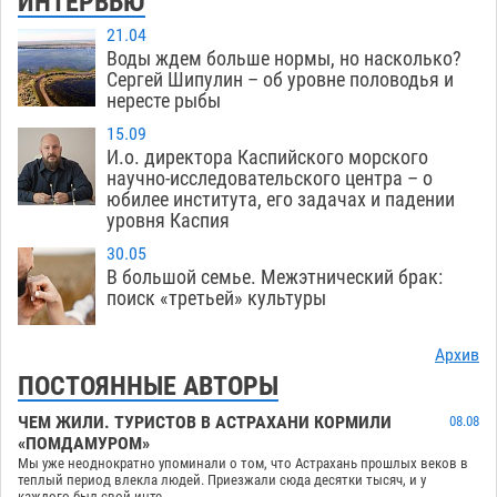
ИНТЕРВЬЮ
21.04
Воды ждем больше нормы, но насколько?
Сергей Шипулин – об уровне половодья и
нересте рыбы
15.09
И.о. директора Каспийского морского
научно-исследовательского центра – о
юбилее института, его задачах и падении
уровня Каспия
30.05
В большой семье. Межэтнический брак:
поиск «третьей» культуры
Архив
ПОСТОЯННЫЕ АВТОРЫ
ЧЕМ ЖИЛИ. ТУРИСТОВ В АСТРАХАНИ КОРМИЛИ
08.08
«ПОМДАМУРОМ»
Мы уже неоднократно упоминали о том, что Астрахань прошлых веков в
теплый период влекла людей. Приезжали сюда десятки тысяч, и у
каждого был свой инте...