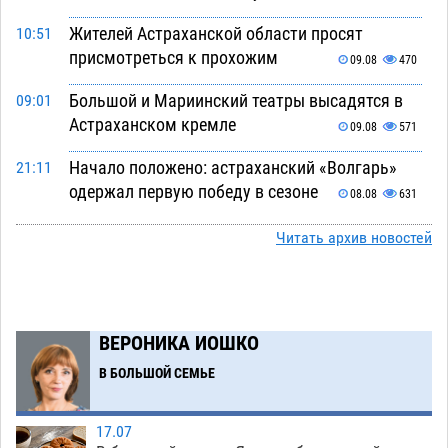
Жителей Астраханской области просят
10:51
присмотреться к прохожим
09.08
470
Большой и Мариинский театры высадятся в
09:01
Астраханском кремле
09.08
571
Начало положено: астраханский «Волгарь»
21:11
одержал первую победу в сезоне
08.08
631
Завтра экстремальное пекло продолжит
20:21
Читать архив новостей
давить на Астрахань
08.08
641
В Астраханских больницах открываются
19:04
художественные выставки
08.08
501
ВЕРОНИКА ИОШКО
Астраханца будут судить за попытку сбыта
18:09
В БОЛЬШОЙ СЕМЬЕ
крупной партии прегабалина
08.08
606
17.07
Игорь Мартынов вручил награды тренерам и
16:58