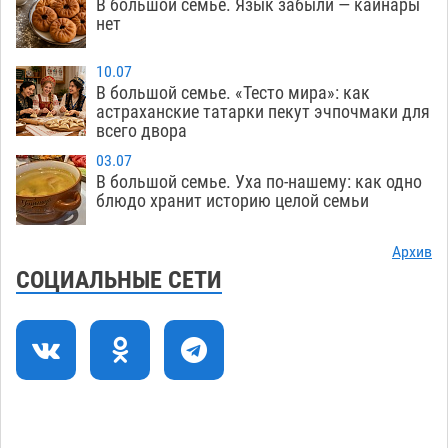
В большой семье. Язык забыли — кайнары
учителям физкультуры Камызякского района
нет
08.08
432
10.07
Ветеран из Астрахани отметил столетний
15:32
В большой семье. «Тесто мира»: как
юбилей
08.08
653
астраханские татарки пекут эчпочмаки для
всего двора
Погибший на Донбассе волонтер из Астрахани
14:19
03.07
стал героем мурала
08.08
615
В большой семье. Уха по-нашему: как одно
блюдо хранит историю целой семьи
Подросток, перебегавший дорогу вне
13:10
перехода, попал под колеса авто в Астрахани
Архив
08.08
745
СОЦИАЛЬНЫЕ СЕТИ
Астраханский следком помог подростку
12:02
получить зарплату за честный труд
08.08
508
Загрузить еще