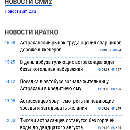
НОВОСТИ СМИ2
Новости smi2.ru
НОВОСТИ КРАТКО
Астраханский рынок труда оценил сварщиков
16:58
дороже инженеров
09.08
94
В день арбуза гуляющих астраханцев ждет
15:25
безалкогольная набережная
09.08
197
Поездка в автобусе загнала жительницу
14:12
Астрахани в кредитную яму
09.08
526
Астраханцев зовут смотреть на падающие
13:08
звезды и загадывать желания
09.08
249
Тысячи астраханцев останутся без горячей
12:03
воды до двадцатого августа
09.08
625