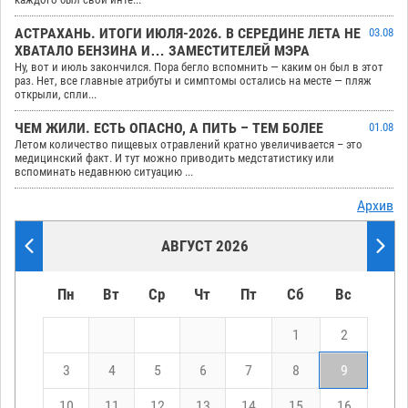
АСТРАХАНЬ. ИТОГИ ИЮЛЯ-2026. В СЕРЕДИНЕ ЛЕТА НЕ
03.08
ХВАТАЛО БЕНЗИНА И… ЗАМЕСТИТЕЛЕЙ МЭРА
Ну, вот и июль закончился. Пора бегло вспомнить — каким он был в этот
раз. Нет, все главные атрибуты и симптомы остались на месте — пляж
открыли, спли...
ЧЕМ ЖИЛИ. ЕСТЬ ОПАСНО, А ПИТЬ – ТЕМ БОЛЕЕ
01.08
Летом количество пищевых отравлений кратно увеличивается – это
медицинский факт. И тут можно приводить медстатистику или
вспоминать недавнюю ситуацию ...
Архив
АВГУСТ 2026
Пн
Вт
Ср
Чт
Пт
Сб
Вс
1
2
3
4
5
6
7
8
9
10
11
12
13
14
15
16