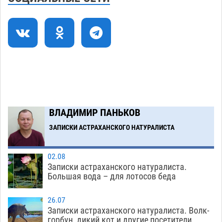
торговые точки снесут
06.08
509
Ящерицу из астраханской пустыни поместили
15:22
на новой серебряной монете Банка России
06.08
362
Буддийские святыни из Астрахани выставили
14:35
в музее Пушкина в Москве
06.08
350
Загрузить еще
ВЛАДИМИР ПАНЬКОВ
ЗАПИСКИ АСТРАХАНСКОГО НАТУРАЛИСТА
02.08
Записки астраханского натуралиста.
Большая вода – для лотосов беда
26.07
Записки астраханского натуралиста. Волк-
горбун, дикий кот и другие посетители