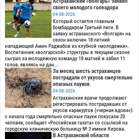
Астраханский «Волгарь» заявил
своего молодого голеадора
04-08-2026
Который остается главным
бомбардиром Третьей лиги. В
заявку астраханского «Волгаря» на
сезон включен 18-летний
нападающий Амин Раджабов из клубной «молодежки».
Воспитанник «волгарской» структуры в текущем сезоне
сыграл за молодежную команду 18 матчей и забил 11
голов, являясь на дан...
За месяц шесть астраханцев
пострадали от укусов смертельно
опасных пауков
04-08-2026
Астраханские врачи продолжают
регистрировать пострадавших от
укусов каракуртов («черная вдова»):
с начала года смертельно опасные пауки покусали 20
человек, сообщает «Российская газета» со ссылкой на
городскую клиническую больницу № 3 имени Кирова.
В Астраханской области