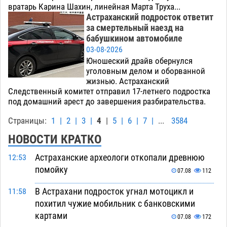
вратарь Карина Шахин, линейная Марта Труха...
Астраханский подросток ответит
за смертельный наезд на
бабушкином автомобиле
03-08-2026
Юношеский драйв обернулся
уголовным делом и оборванной
жизнью. Астраханский
Следственный комитет отправил 17-летнего подростка
под домашний арест до завершения разбирательства.
Страницы:
1
|
2
|
3
|
4
|
5
|
6
|
7
|
...
3584
НОВОСТИ КРАТКО
Астраханские археологи откопали древнюю
12:53
помойку
07.08
112
В Астрахани подросток угнал мотоцикл и
11:58
похитил чужие мобильник с банковскими
картами
07.08
172