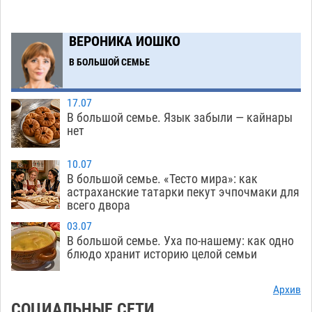
к 40-градусному пределу
06.08
421
В Астрахани впервые открыли смену по
18:57
ВЕРОНИКА ИОШКО
теории игр
06.08
389
В БОЛЬШОЙ СЕМЬЕ
В пятницу без электричества окажутся
18:23
Астрахань, Ахтубинск и 6 поселений
17.07
06.08
401
В большой семье. Язык забыли — кайнары
нет
В астраханском поселке ведутся работы по
17:40
двум федеральным проектам
06.08
392
10.07
В большой семье. «Тесто мира»: как
Модное дефиле собак и кошек пройдет в
16:59
астраханские татарки пекут эчпочмаки для
всего двора
Астрахани
06.08
426
03.07
Огромного сома вытащили из Волги на
16:36
В большой семье. Уха по-нашему: как одно
набережной в Астрахани
блюдо хранит историю целой семьи
06.08
529
Предприниматели с рынка Жилгородок в
16:02
Архив
Астрахани продолжают не верить, что их
СОЦИАЛЬНЫЕ СЕТИ