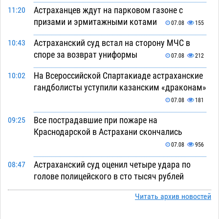
Астраханцев ждут на парковом газоне с
11:20
призами и эрмитажными котами
07.08
155
Астраханский суд встал на сторону МЧС в
10:43
споре за возврат униформы
07.08
212
На Всероссийской Спартакиаде астраханские
10:02
гандболисты уступили казанским «драконам»
07.08
181
Все пострадавшие при пожаре на
09:25
Краснодарской в Астрахани скончались
07.08
956
Астраханский суд оценил четыре удара по
08:47
голове полицейского в сто тысяч рублей
07.08
248
Читать архив новостей
Завтра астраханская жара вновь приблизится
19:36