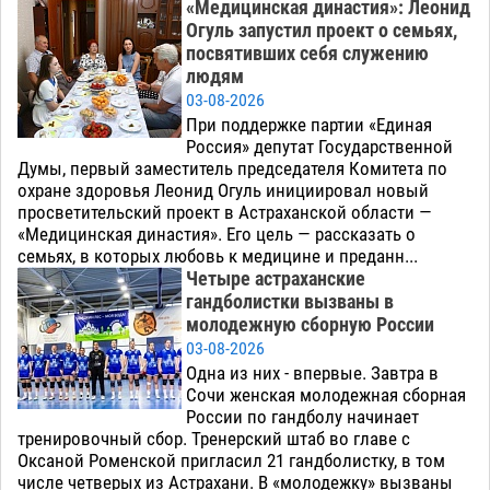
«Медицинская династия»: Леонид
Огуль запустил проект о семьях,
посвятивших себя служению
людям
03-08-2026
При поддержке партии «Единая
Россия» депутат Государственной
Думы, первый заместитель председателя Комитета по
охране здоровья Леонид Огуль инициировал новый
просветительский проект в Астраханской области —
«Медицинская династия». Его цель — рассказать о
семьях, в которых любовь к медицине и преданн...
Четыре астраханские
гандболистки вызваны в
молодежную сборную России
03-08-2026
Одна из них - впервые. Завтра в
Сочи женская молодежная сборная
России по гандболу начинает
тренировочный сбор. Тренерский штаб во главе с
Оксаной Роменской пригласил 21 гандболистку, в том
числе четверых из Астрахани. В «молодежку» вызваны