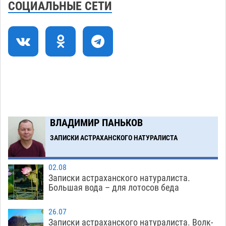
СОЦИАЛЬНЫЕ СЕТИ
С 11 августа астраханские водоемы
14:09
обеспечат притоком в семь тысяч кубов
07.08
1307
Астраханский аэропорт попробует отбиться
13:29
от ворон в апелляционном суде
07.08
552
Астраханские археологи откопали древнюю
12:53
помойку
07.08
729
ВЛАДИМИР ПАНЬКОВ
В Астрахани подросток угнал мотоцикл и
11:58
похитил чужие мобильник с банковскими
ЗАПИСКИ АСТРАХАНСКОГО НАТУРАЛИСТА
картами
07.08
474
02.08
Записки астраханского натуралиста.
Загрузить еще
Большая вода – для лотосов беда
26.07
Записки астраханского натуралиста. Волк-