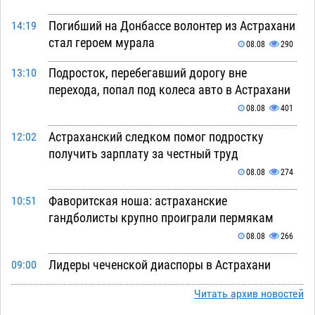
Погибший на Донбассе волонтер из Астрахани
14:19
стал героем мурала
08.08
290
Подросток, перебегавший дорогу вне
13:10
перехода, попал под колеса авто в Астрахани
08.08
401
Астраханский следком помог подростку
12:02
получить зарплату за честный труд
08.08
274
Фаворитская ноша: астраханские
10:51
гандболисты крупно проиграли пермякам
08.08
266
Лидеры чеченской диаспоры в Астрахани
09:00
осудили выходку молодого лихача с улицы
Читать архив новостей
Никольской
08.08
644