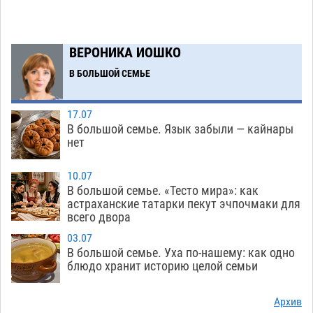
Завтра астраханцы проведут день в режиме
18:00
экстремальной температурной нагрузки
ВЕРОНИКА ИОШКО
07.08
664
В БОЛЬШОЙ СЕМЬЕ
Астраханский котлован с мусором угрожает
17:09
плодородию Харабалинского района
07.08
517
17.07
В большой семье. Язык забыли — кайнары
Игорь Редькин проинспектировал
16:24
нет
коммунальную готовность астраханского
земельного массива для льготников
10.07
В большой семье. «Тесто мира»: как
07.08
516
астраханские татарки пекут эчпочмаки для
всего двора
Тяга к сверхскоростям обошлась
15:28
астраханской логистической компании в 400
03.07
В большой семье. Уха по-нашему: как одно
тысяч рублей
07.08
546
блюдо хранит историю целой семьи
Астраханские кутилы сменили барные стойки
14:44
на полицейские дежурки
Архив
07.08
556