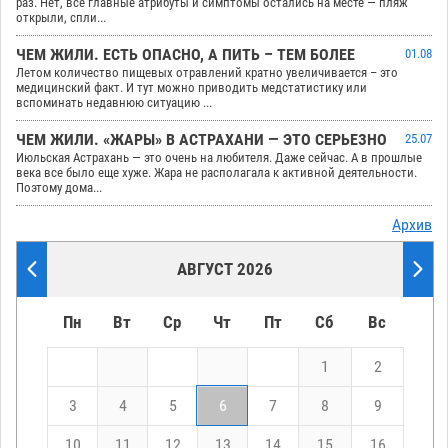
раз. Нет, все главные атрибуты и симптомы остались на месте — пляж
открыли, спли...
ЧЕМ ЖИЛИ. ЕСТЬ ОПАСНО, А ПИТЬ – ТЕМ БОЛЕЕ
01.08
Летом количество пищевых отравлений кратно увеличивается – это
медицинский факт. И тут можно приводить медстатистику или
вспоминать недавнюю ситуацию ...
ЧЕМ ЖИЛИ. «ЖАРЫ» В АСТРАХАНИ — ЭТО СЕРЬЕЗНО
25.07
Июльская Астрахань — это очень на любителя. Даже сейчас. А в прошлые
века все было еще хуже. Жара не располагала к активной деятельности.
Поэтому дома...
Архив
АВГУСТ 2026
Пн
Вт
Ср
Чт
Пт
Сб
Вс
1
2
3
4
5
6
7
8
9
10
11
12
13
14
15
16