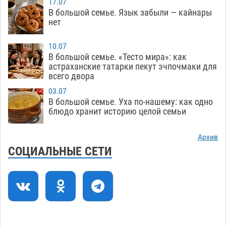
17.07
ДТП у «Алимпика» в Астрахани
05.08
644
В большой семье. Язык забыли — кайнары
нет
Всероссийская летняя перепись воробьев
16:31
стартует в Астрахани
05.08
391
10.07
В большой семье. «Тесто мира»: как
Астраханские пожарные поезда с начала года
15:58
астраханские татарки пекут эчпочмаки для
всего двора
десять раз выезжали на борьбу с огнем
05.08
399
03.07
В большой семье. Уха по-нашему: как одно
Гость из Чечни утонул в реке под Астраханью
15:14
блюдо хранит историю целой семьи
05.08
592
Архив
Попытка спасти знакомого привела трех
14:38
СОЦИАЛЬНЫЕ СЕТИ
астраханок под уголовную статью
05.08
507
Тысяча четыреста астраханцев пересели на
14:00
электромобили
05.08
503
Глава крупного астраханского города
13:23
поставил жителей перед непростым выбором