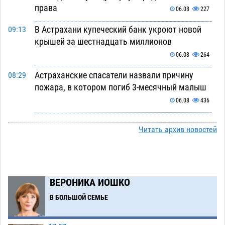
права
06.08
227
В Астрахани купеческий банк укроют новой
09:13
крышей за шестнадцать миллионов
06.08
264
Астраханские спасатели назвали причину
08:29
пожара, в котором погиб 3-месячный малыш
06.08
436
Арендатор заплатит миллионы за порчу
07:38
Читать архив новостей
солью астраханских сельхозугодий
06.08
310
Завтра погода вновь заставит астраханцев
20:27
жариться
05.08
396
ВЕРОНИКА ИОШКО
Уникальные артефакты Золотой Орды
19:07
В БОЛЬШОЙ СЕМЬЕ
выставили в астраханском музее
05.08
436
Маленькую девочку увезли в больницу после
18:29