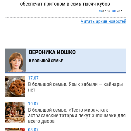
обеспечат притоком в семь тысяч кубов
07.08
707
Читать архив новостей
Астраханский аэропорт попробует отбиться
13:29
от ворон в апелляционном суде
07.08
377
Астраханские археологи откопали древнюю
12:53
помойку
ВЕРОНИКА ИОШКО
07.08
563
В БОЛЬШОЙ СЕМЬЕ
В Астрахани подросток угнал мотоцикл и
11:58
похитил чужие мобильник с банковскими
картами
07.08
344
17.07
В большой семье. Язык забыли — кайнары
Астраханцев ждут на парковом газоне с
11:20
нет
призами и эрмитажными котами
07.08
301
10.07
Астраханский суд встал на сторону МЧС в
10:43
В большой семье. «Тесто мира»: как
астраханские татарки пекут эчпочмаки для
споре за возврат униформы
07.08
417
всего двора
На Всероссийской Спартакиаде астраханские
10:02
03.07