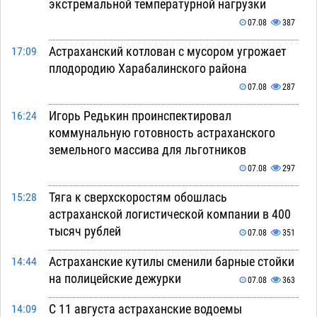
экстремальной температурной нагрузки
07.08
387
Астраханский котлован с мусором угрожает
17:09
плодородию Харабалинского района
07.08
287
Игорь Редькин проинспектировал
16:24
коммунальную готовность астраханского
земельного массива для льготников
07.08
297
Тяга к сверхскоростям обошлась
15:28
астраханской логистической компании в 400
тысяч рублей
07.08
351
Астраханские кутилы сменили барные стойки
14:44
на полицейские дежурки
07.08
363
С 11 августа астраханские водоемы
14:09