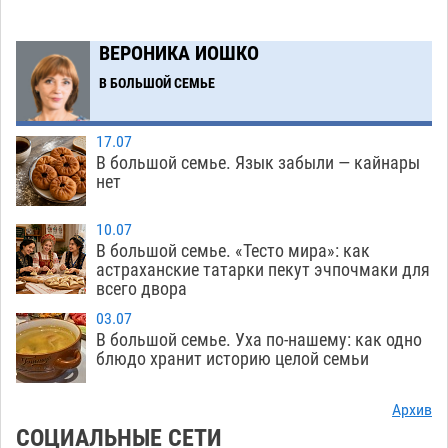
Погибший на Донбассе волонтер из Астрахани
14:19
ВЕРОНИКА ИОШКО
стал героем мурала
08.08
554
В БОЛЬШОЙ СЕМЬЕ
Подросток, перебегавший дорогу вне
13:10
перехода, попал под колеса авто в Астрахани
17.07
08.08
681
В большой семье. Язык забыли — кайнары
нет
Астраханский следком помог подростку
12:02
получить зарплату за честный труд
10.07
08.08
459
В большой семье. «Тесто мира»: как
астраханские татарки пекут эчпочмаки для
Фаворитская ноша: астраханские
10:51
всего двора
гандболисты крупно проиграли пермякам
03.07
08.08
427
В большой семье. Уха по-нашему: как одно
блюдо хранит историю целой семьи
Лидеры чеченской диаспоры в Астрахани
09:00
осудили выходку молодого лихача с улицы
Архив
Никольской
08.08
912
СОЦИАЛЬНЫЕ СЕТИ