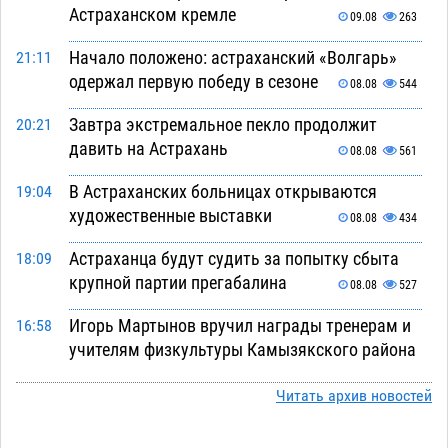
Астраханском кремле
09.08
263
Начало положено: астраханский «Волгарь»
21:11
одержал первую победу в сезоне
08.08
544
Завтра экстремальное пекло продолжит
20:21
давить на Астрахань
08.08
561
В Астраханских больницах открываются
19:04
художественные выставки
08.08
434
Астраханца будут судить за попытку сбыта
18:09
крупной партии прегабалина
08.08
527
Игорь Мартынов вручил награды тренерам и
16:58
учителям физкультуры Камызякского района
08.08
376
Читать архив новостей
Ветеран из Астрахани отметил столетний
15:32
юбилей
08.08
589