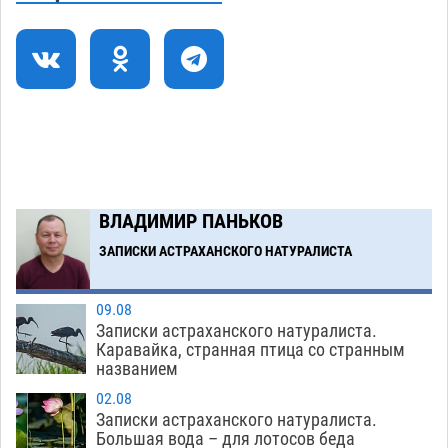
Завтра астраханцы проведут день в режиме
18:00
экстремальной температурной нагрузки
07.08
831
Астраханский котлован с мусором угрожает
17:09
плодородию Харабалинского района
07.08
650
Загрузить еще
ВЛАДИМИР ПАНЬКОВ
ЗАПИСКИ АСТРАХАНСКОГО НАТУРАЛИСТА
09.08
Записки астраханского натуралиста.
Каравайка, странная птица со странным
названием
02.08
Записки астраханского натуралиста.
Большая вода – для лотосов беда